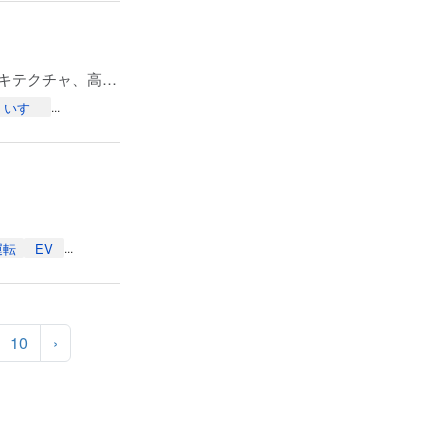
人とくるまのテクノロジー展2026：ソフトウェアプラットフォーム、E/Eアーキテクチャ、高性能ECU
いすゞ
...
運転
EV
...
10
›