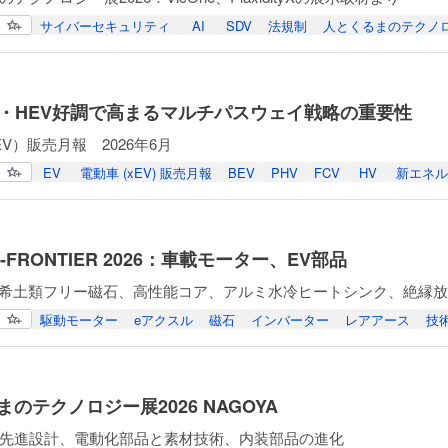
サイバーセキュリティ
AI
SDV
法規制
人とくるまのテクノ
大・HEV好調で高まるマルチパスウェイ戦略の重要性
V）販売月報 2026年6月
EV
電動車 (xEV) 販売月報
BEV
PHV
FCV
HV
新エネル
O-FRONTIER 2026：車載モーター、EV部品
e、重希土類フリー磁石、高性能コア、アルミ水冷ヒートシンク、絶縁
駆動モーター
eアクスル
磁石
インバーター
レアアース
技
のテクノロジー展2026 NAGOYA
先進設計、電動化部品と素材技術、内装部品の進化