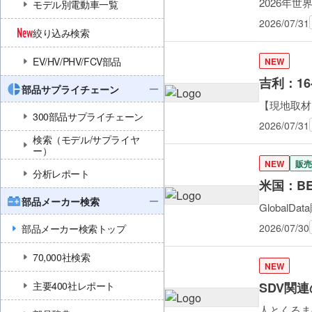
2026年世界
モデル別電動車一覧
2026/07/31
絞り込み検索
EV/HV/PHV/FCV部品
NEW
吉利：16
部品サプライチェーン
【現地取材】
300部品サプライチェーン
2026/07/31
検索（モデル/サプライヤ
ー）
NEW
販売
分析レポート
米国：B
部品メーカー検索
Global
2026/07/30
部品メーカー検索トップ
70,000社検索
NEW
主要400社レポート
SDV関
人とくるまの