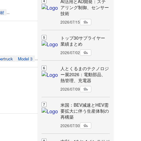
AI活用とAD開発：ステ
4
アリング制御、センサー
材
...
技術
2026/07/15
トップ30サプライヤー
5
業績まとめ
2026/07/02
ertruck
Model 3
...
人とくるまのテクノロジ
6
ー展2026：電動部品、
熱管理、充電器
2026/07/09
米国：BEV減速とHEV需
7
要拡大に伴う生産体制の
再構築
2026/07/30
8