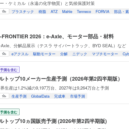
ー・ケミカル（永遠の化学物質）と気候保護対策
プラスチック
樹脂
ATZ
Mahle
Tenneco
FORVIA
部品・素
O-FRONTIER 2026：e-Axle、モーター部品・材料
-Axle、分解品展示（テスラ サイバートラック、BYD SEAL）など
eアクスル
駆動モーター
分解
ニデック
マブチモーター
Cyb
予測を含む
ルトップ10メーカー生産予測（2026年第2四半期版）
世界生産は1.2%減の9,197万台、2027年は9,264万台と予測
生産予測
GlobalData
完成車
市場予測
予測を含む
トップ10ヵ国販売予測 (2026年第2四半期版)