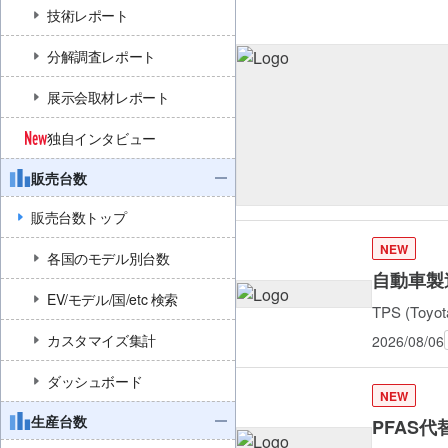
技術レポート
分解調査レポート
展示会取材レポート
独自インタビュー
販売台数
販売台数トップ
NEW
各国のモデル別台数
自動車製
EV/モデル/国/etc 検索
TPS (Toy
カスタマイズ集計
2026/08/06
ダッシュボード
NEW
生産台数
PFAS