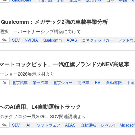
AとQualcomm：メガテック2強の車載事業分析
の選択 ～パートナーシップ構築に向けて
SDV
NVIDIA
Qualcomm
ADAS
コネクテッドカー
ソフトウ
マートコックピット、一汽紅旗ブランドのNEV高級車
ーショー2026展示取材より
北京汽車
第一汽車
北京ショー
完成車
EV
自動運転
中国
へのAI適用、L4自動運転トラック
のテクノロジー展2026：SDV関連講演より
SDV
AI
ソフトウェア
ADAS
自動運転
レベル4
Microsof