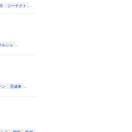
AS
ジーテクト
...
ポルシェ
...
ーン
完成車
...
インド
韓国
欧州