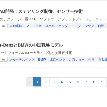
とAD開発：ステアリング制御、センサー技術
自動運転
AI
日産
スバル
ホンダ
トヨタ
マツダ
日野
des-BenzとBMWの中国戦略モデル
プラットフォームのローカライズ化と次世代技術
メルセデスベンツ
BMW
北京ベンツ
北京ショー
中国
自動
‹
1
2
3
4
5
6
7
8
9