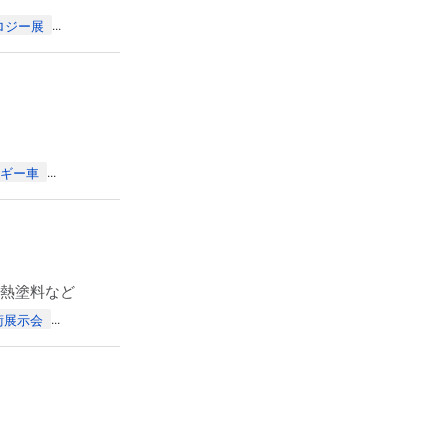
ロジー展
...
ギー車
...
放熱塗料など
術展示会
...