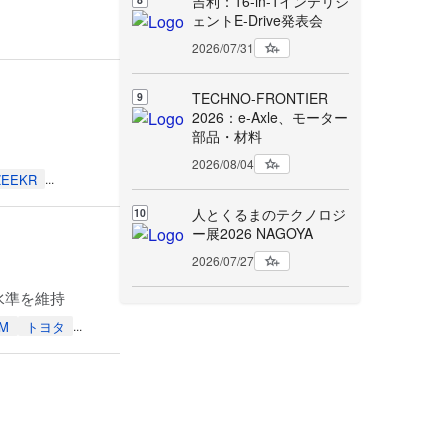
吉利：16-in-1インテリジ
ェントE-Drive発表会
2026/07/31
TECHNO-FRONTIER
9
2026：e-Axle、モーター
部品・材料
2026/08/04
ZEEKR
...
人とくるまのテクノロジ
10
ー展2026 NAGOYA
2026/07/27
台水準を維持
M
トヨタ
...