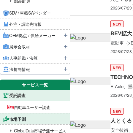
部品辞典
2026/07/29
SDV / 車載SWベンダー
外注・調達先情報
NEW
BEV拡
OEM拠点 / 供給メーカー
電動車（xE
展示会取材
2026/07/28
人事組織 / 決算
NEW
法規制情報
TECHN
サービス一覧
E-Axl
2026/07/28
受託調査
自動車ユーザー調査
NEW
市場予測
人とくるま
安全技術、
GlobalData市場予測サービス