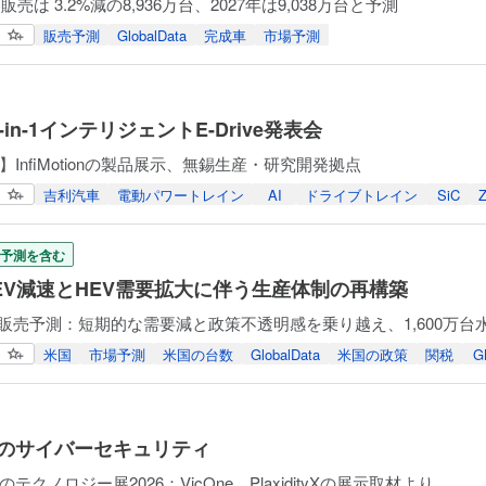
販売は 3.2%減の8,936万台、2027年は9,038万台と予測
販売予測
GlobalData
完成車
市場予測
-in-1インテリジェントE-Drive発表会
InfiMotionの製品展示、無錫生産・研究開発拠点
吉利汽車
電動パワートレイン
AI
ドライブトレイン
SiC
予測を含む
EV減速とHEV需要拡大に伴う生産体制の再構築
Data販売予測：短期的な需要減と政策不透明感を乗り越え、1,600万
米国
市場予測
米国の台数
GlobalData
米国の政策
関税
G
連のサイバーセキュリティ
テクノロジー展2026：VicOne、PlaxidityXの展示取材より