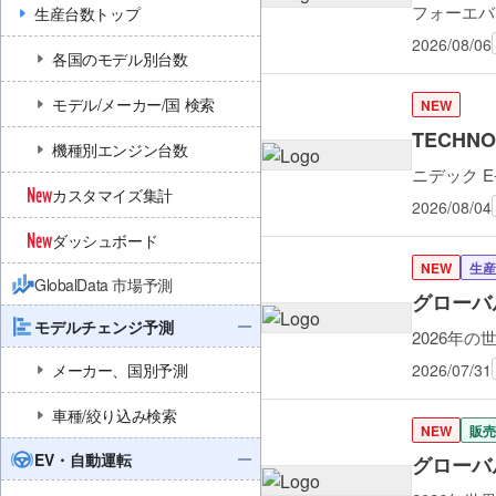
フォーエバ
生産台数トップ
2026/08/06
各国のモデル別台数
モデル/メーカー/国 検索
NEW
TECHN
機種別エンジン台数
ニデック E
カスタマイズ集計
2026/08/04
ダッシュボード
NEW
生産
GlobalData 市場予測
グローバ
モデルチェンジ予測
2026年の
メーカー、国別予測
2026/07/31
車種/絞り込み検索
NEW
販売
EV・自動運転
グローバル