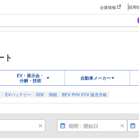
採用
企業情報
ート
EV・展示会・
自動車メーカー
分解・技術
V
EVバッテリー
SDV
関税
BEV PHV FCV 販売月報