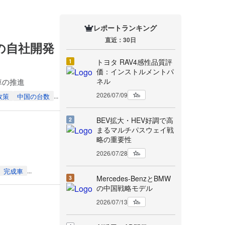
レポートランキング
直近：30日
術の自社開発
トヨタ RAV4感性品質評
1
価：インストルメントパ
ネル
車の推進
2026/07/09
政策
中国の台数
...
BEV拡大・HEV好調で高
2
まるマルチパスウェイ戦
略の重要性
2026/07/28
完成車
...
Mercedes-BenzとBMW
3
の中国戦略モデル
2026/07/13