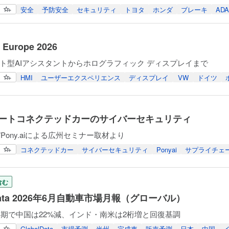
安全
予防安全
セキュリティ
トヨタ
ホンダ
ブレーキ
AD
 Europe 2026
ト型AIアシスタントからホログラフィック ディスプレイまで
HMI
ユーザーエクスペリエンス
ディスプレイ
VW
ドイツ
ートコネクテッドカーのサイバーセキュリティ
Pony.aiによる広州セミナー取材より
コネクテッドカー
サイバーセキュリティ
Ponyai
サプライチェ
含む
lData 2026年6月自動車市場月報（グローバル）
上半期で中国は22%減、インド・南米は2桁増と回復基調
GlobalData
市場予測
米州
完成車
販売予測
日本
中国