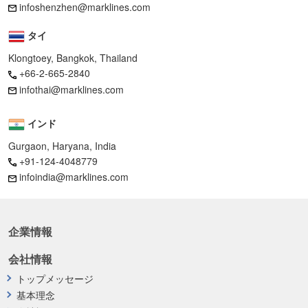
infoshenzhen@marklines.com
タイ
Klongtoey, Bangkok, Thailand
+66-2-665-2840
infothai@marklines.com
インド
Gurgaon, Haryana, India
+91-124-4048779
infoindia@marklines.com
企業情報
会社情報
トップメッセージ
基本理念