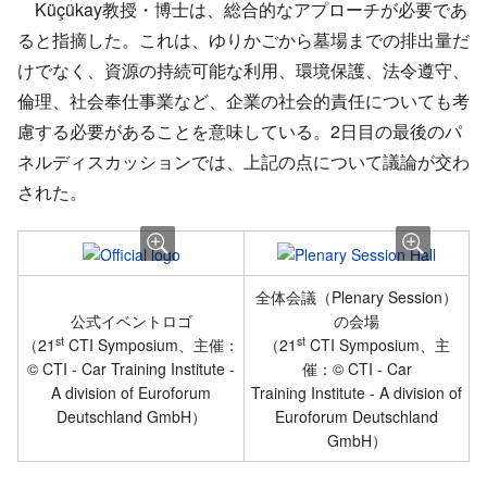
Küçükay教授・博士は、総合的なアプローチが必要であ
ると指摘した。これは、ゆりかごから墓場までの排出量だ
けでなく、資源の持続可能な利用、環境保護、法令遵守、
倫理、社会奉仕事業など、企業の社会的責任についても考
慮する必要があることを意味している。2日目の最後のパ
ネルディスカッションでは、上記の点について議論が交わ
された。
全体会議（Plenary Session）
公式イベントロゴ
の会場
st
st
（21
CTI Symposium、主催：
（21
CTI Symposium、主
© CTI - Car Training Institute -
催：© CTI - Car
A division of Euroforum
Training Institute - A division of
Deutschland GmbH）
Euroforum Deutschland
GmbH）