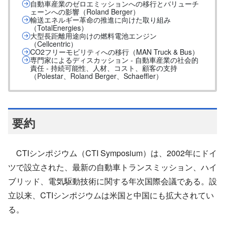
自動車産業のゼロエミッションへの移行とバリューチ
ェーンへの影響（Roland Berger）
輸送エネルギー革命の推進に向けた取り組み
（TotalEnergies）
大型長距離用途向けの燃料電池エンジン
（Cellcentric）
CO2フリーモビリティへの移行（MAN Truck & Bus）
専門家によるディスカッション - 自動車産業の社会的
責任 - 持続可能性、人材、コスト、顧客の支持
（Polestar、Roland Berger、Schaeffler）
要約
CTIシンポジウム（CTI Symposium）は、2002年にドイ
ツで設立された、最新の自動車トランスミッション、ハイ
ブリッド、電気駆動技術に関する年次国際会議である。設
立以来、CTIシンポジウムは米国と中国にも拡大されてい
る。