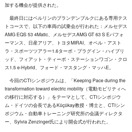
加する機会が提供された。
最終日にはベルリンのブランデンブルクにある専用テス
トコースで、以下の車両の試乗会が行われた：メルセデス
AMG EQS 53 4Matic、メルセデスAMG GT 63 S Eパフォ
ーマンス、日産アリア、トヨタMIRAI、オペル・アスト
ラ・スポーツツアラー1.6ターボ・プラグイン・ハイブリ
ッド、フィアット・ティーポ・ステーションワゴン・クロ
ス1.5 e-Hybrid、フォード・マスタング・マッハE。
今回のCTIシンポジウムは、「Keeping Pace during the
transformation toward electric mobility（電動モビリティへ
の移行に対応する）」をテーマとして、CTIシンポジウ
ム・ドイツの会長であるKüçükay教授・博士と、CTIシン
ポジウム・自動車トレーニング研究所の会議ディレクタ
ー、Sylvia Zenzinger氏により開会式が行われた。