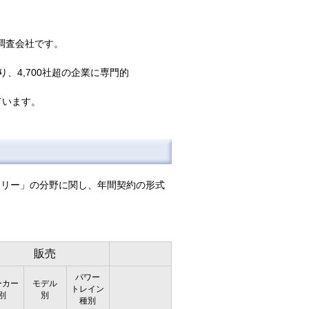
の調査会社です。
、4,700社超の企業に専門的
ています。
ッテリー」の分野に関し、年間契約の形式
販売
パワー
ーカー
モデル
トレイン
別
別
種別