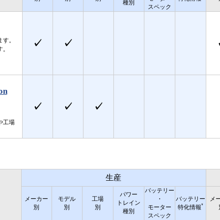
種別
スペック
ます。
✓
✓
す。
on
✓
✓
✓
や工場
生産
バッテリー
パワー
メーカー
モデル
工場
・
バッテリー
メ
トレイン
*
別
別
別
モーター
特化情報
種別
スペック