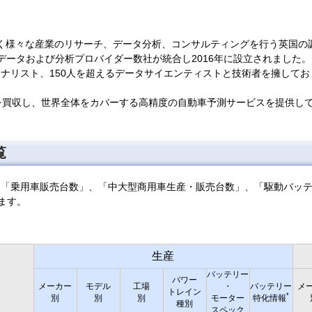
だけでなく様々な産業のリサーチ、データ分析、コンサルティングを行う英国
データおよび分析プロバイダー数社が統合し2016年に設立されました。
チアナリスト、150人を超えるデータサイエンティストと技術者を擁しており
motiveを買収し、世界全体をカバーする高精度の自動車予測サービスを提供し
覧
産台数」、「乗用車販売台数」、「中大型商用車生産・販売台数」、「駆動バ
ます。
生産
バッテリー
パワー
メーカー
モデル
工場
・
バッテリー
メ
トレイン
*
別
別
別
モーター
特化情報
種別
スペック