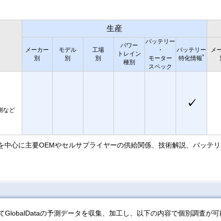
生産
バッテリー
パワー
メーカー
モデル
工場
・
バッテリー
メ
トレイン
*
別
別
別
モーター
特化情報
種別
スペック
✓
測など
を中心に主要OEMやセルサプライヤーの供給関係、技術解説、バッテ
GlobalDataの予測データを収集、加工し、以下の内容で個別調査が