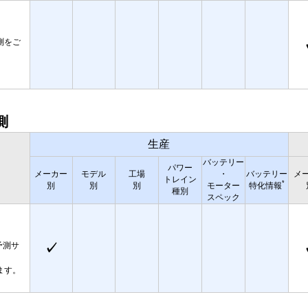
測をご
測
生産
バッテリー
パワー
メーカー
モデル
工場
・
バッテリー
メ
トレイン
*
別
別
別
モーター
特化情報
種別
スペック
予測サ
✓
ます。