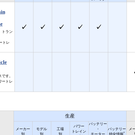
ain
le
✓
✓
✓
✓
✓
、トラン
ートレ
cle
スです。
ワートレ
生産
バッテリー
パワー
メーカー
モデル
工場
・
バッテリー
メ
トレイン
*
別
別
別
モーター
特化情報