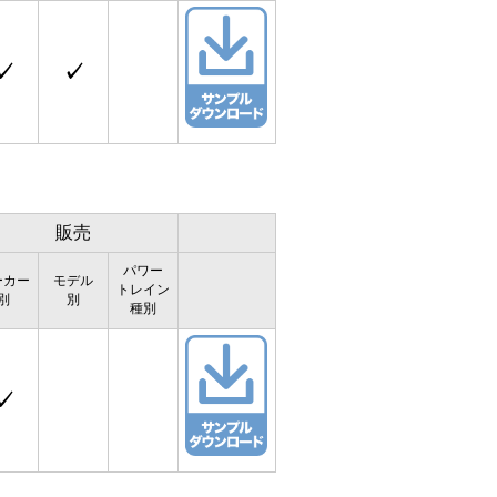
✓
✓
販売
パワー
ーカー
モデル
トレイン
別
別
種別
✓