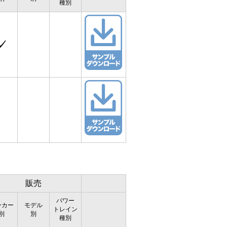
種別
✓
販売
パワー
ーカー
モデル
トレイン
別
別
種別