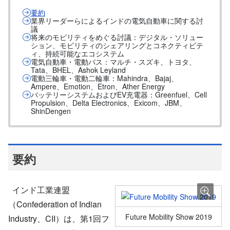
要約
業界リーダーらによるインドの電気自動車に関する討
議
将来のモビリティをめぐる討議：デジタル・ソリュー
ション、モビリティのシェアリングとコネクティビテ
ィ、持続可能なエコシステム
電気自動車・電動バス：マルチ・スズキ、トヨタ、
Tata、BHEL、Ashok Leyland
電動三輪車・電動二輪車：Mahindra、Bajaj、
Ampere、Emotion、Etron、Ather Energy
バッテリーシステムおよびEV充電器：Greenfuel、Cell
Propulsion、Delta Electronics、Exicom、JBM、
ShinDengen
要約
インド工業連盟
（Confederation of Indian
Future Mobility Show 2019
Industry、CII）は、第1回フ