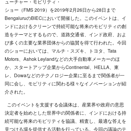
ューチャー・モビリティ・
ショー（FMS 2019）を2019年2月26日から28日まで
BengaluruのBIECにおいて開催した。このイベントは、イ
ンドにおけるクリーンで持続可能な将来のモビリティの創
造をテーマとするもので、道路交通省、インド政府、およ
び多くの主要な業界団体からの協賛を得て行われた。今回
のショーにおいては、マルチ・スズキ、トヨタ、Tata
Motors、Ashok Leylandなどの大手自動車メーカーのほ
か、スタートアップ企業からContinental、HELLA、東
レ、Dowaなどのテクノロジー企業に至るまで関係者が一
同に会し、モビリティに関わる様々なイノベーションが紹
介された。
このイベントを支援する会議体は、産業界や政府の意思
決定者を始めとした世界中の関係者に、インドにおける持
続可能な将来のモビリティを協議、精査し、最適な答えを
見つける場を提供する活動を行っている。今回の議論のテ