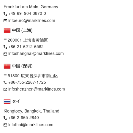
Frankfurt am Main, Germany
+49-69–904-3870-0
infoeuro@marklines.com
中国 (上海)
〒200001 上海市黄浦区
+86-21-6212-6562
infoshanghai@marklines.com
中国 (深圳)
〒51800 広東省深圳市南山区
+86-755-2267-1725
infoshenzhen@marklines.com
タイ
Klongtoey, Bangkok, Thailand
+66-2-665-2840
infothai@marklines.com