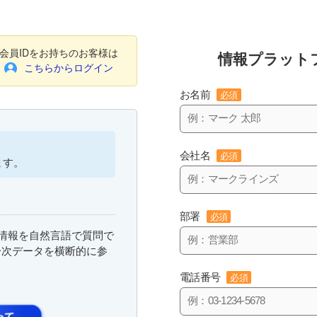
会員IDをお持ちのお客様は
情報プラット
こちらからログイン
お名前
必須
会社名
必須
ます。
部署
必須
まな情報を自然言語で質問で
一次データを横断的に参
電話番号
必須