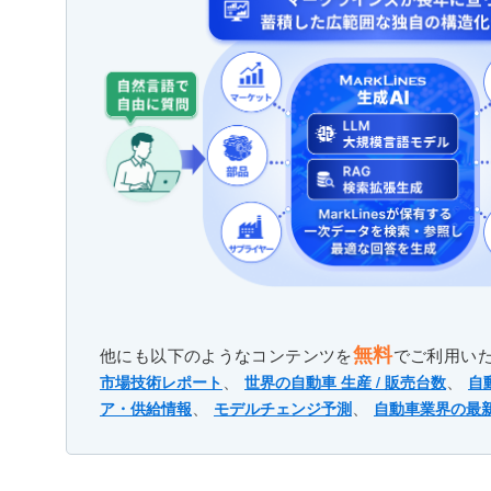
無料
他にも以下のようなコンテンツを
でご利用い
、
、
市場技術レポート
世界の自動車 生産 / 販売台数
自
、
、
ア・供給情報
モデルチェンジ予測
自動車業界の最