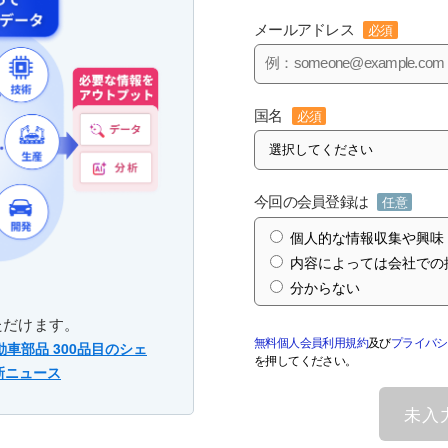
メールアドレス
必須
国名
必須
今回の会員登録は
任意
個人的な情報収集や興味
内容によっては会社での
分からない
ただけます。
無料個人会員利用規約
及び
プライバシ
動車部品 300品目のシェ
を押してください。
新ニュース