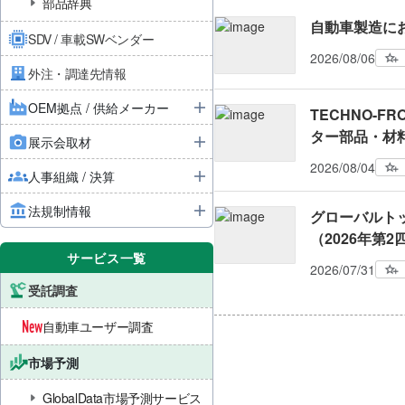
部品辞典
自動車製造に
SDV / 車載SWベンダー
2026/08/06
外注・調達先情報
OEM拠点 / 供給メーカー
TECHNO-FRO
ター部品・材
展示会取材
2026/08/04
人事組織 / 決算
法規制情報
グローバルト
（2026年第
サービス一覧
2026/07/31
受託調査
自動車ユーザー調査
市場予測
GlobalData市場予測サービス