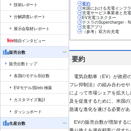
要約
技術レポート
米国における充電インフ
充電サービス事業者と充
分解調査レポート
EV充電コネクター
テスラのSupercharge
充電アプリ
展示会取材レポート
（参考）双方向充電
独自インタビュー
販売台数
要約
販売台数トップ
各国のモデル別台数
電気自動車（EV）が政府の
フレ抑制法）の組み合わせや
EV/モデル/国/etc 検索
によって市場シェアを拡大し
カスタマイズ集計
及を促進するために、米国の
急速な進化を遂げる必要があ
ダッシュボード
EVの販売台数が増加するに
生産台数
乗り換えを潜在顧客に促すた