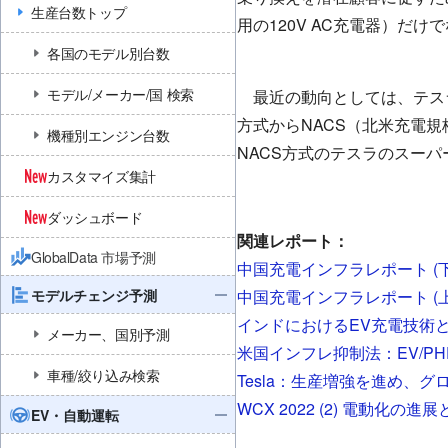
生産台数トップ
用の120V AC充電器）だ
各国のモデル別台数
モデル/メーカー/国 検索
最近の動向としては、テスラ
方式からNACS（北米充電
機種別エンジン台数
NACS方式のテスラのスー
カスタマイズ集計
ダッシュボード
関連レポート：
GlobalData 市場予測
中国充電インフラレポート (下
モデルチェンジ予測
中国充電インフラレポート (上
インドにおけるEV充電技術
メーカー、国別予測
米国インフレ抑制法：EV/PH
車種/絞り込み検索
Tesla：生産増強を進め、
WCX 2022 (2) 電動化の進
EV・自動運転