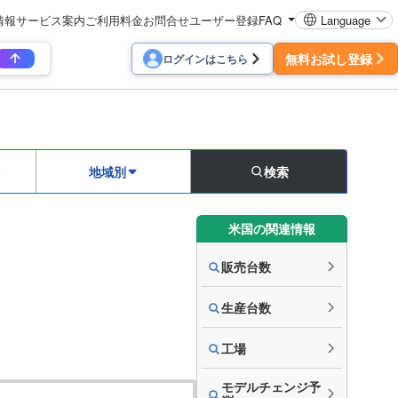
情報
サービス案内
ご利用料金
お問合せ
ユーザー登録
FAQ
Language
無料お試し登録
ログインはこちら
地域別
検索
米国の関連情報
販売台数
生産台数
工場
モデルチェンジ予