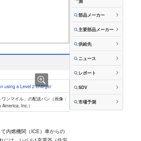
測
部品メーカー
主要部品メーカー
供給先
ニュース
レポート
SDV
トワンマイル」の配送バン（画像：
市場予測
h America, Inc.）
て内燃機関（ICE）車からの
れには、レベル1充電器（住宅