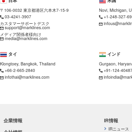
日本
米国
〒106-0032 東京都港区六本木7-15-9
Novi, Michigan, 
03-4241-3907
+1-248-327-69
カスタマーサポートデスク
infous@markli
support@marklines.com
メディア関係者様向け
media@marklines.com
タイ
インド
Klongtoey, Bangkok, Thailand
Gurgaon, Haryana
+66-2-665-2840
+91-124-4048
infothai@marklines.com
infoindia@mar
企業情報
IR情報
IRニュース