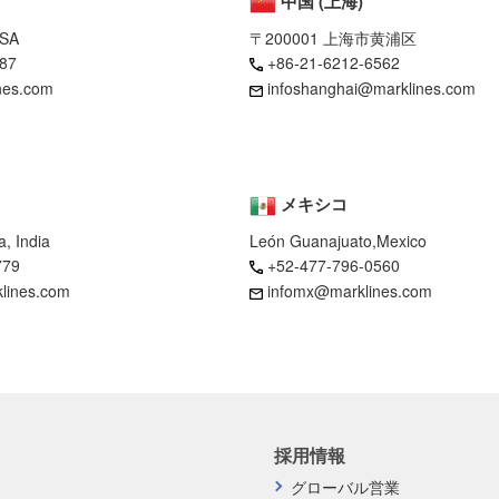
中国 (上海)
USA
〒200001 上海市黄浦区
87
+86-21-6212-6562
nes.com
infoshanghai@marklines.com
メキシコ
, India
León Guanajuato,Mexico
779
+52-477-796-0560
klines.com
infomx@marklines.com
採用情報
グローバル営業