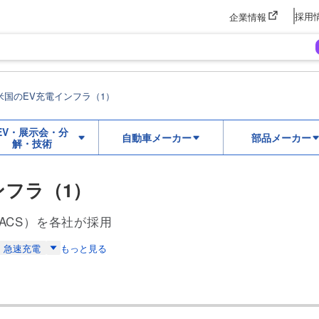
採用
企業情報
米国のEV充電インフラ（1）
EV・展示会・分
自動車メーカー
部品メーカー
解・技術
ンフラ（1）
ACS）を各社が採用
急速充電
もっと見る