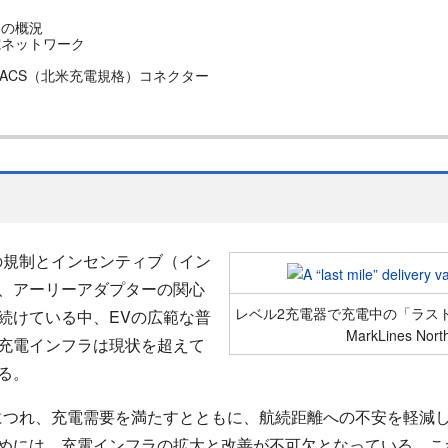
ラの概況
電ネットワーク
r - NACS（北米充電規格）コネクター
規制とインセンティブ（イン
、アーリーアダプターの関心
レベル2充電器で充電中の「ラス
続けている中、EVの広範な普
MarkLines Nort
充電インフラは現状を超えて
る。
つれ、充電需要を満たすとともに、航続距離への不安を軽減し
めには、充電インフラの拡大と改善が不可欠となっている。こ