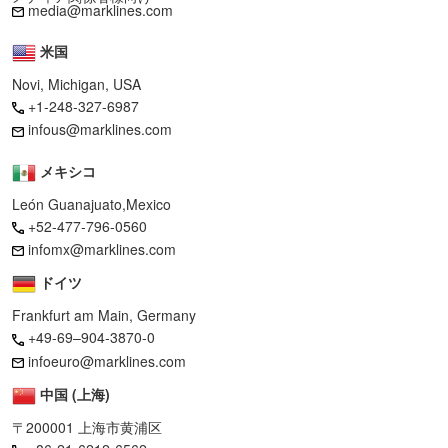
media@marklines.com
米国
Novi, Michigan, USA
+1-248-327-6987
infous@marklines.com
メキシコ
León Guanajuato,Mexico
+52-477-796-0560
infomx@marklines.com
ドイツ
Frankfurt am Main, Germany
+49-69–904-3870-0
infoeuro@marklines.com
中国 (上海)
〒200001 上海市黄浦区