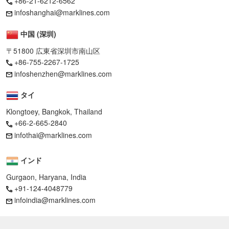
+86-21-6212-6562
infoshanghai@marklines.com
中国 (深圳)
〒51800 広東省深圳市南山区
+86-755-2267-1725
infoshenzhen@marklines.com
タイ
Klongtoey, Bangkok, Thailand
+66-2-665-2840
infothai@marklines.com
インド
Gurgaon, Haryana, India
+91-124-4048779
infoindia@marklines.com