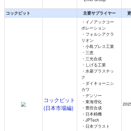
コックピット
主要サプライヤー
・イノアックコー
ポレーション
・フォルシアクラ
リオン
・小島プレス工業
・三恵
・三光合成
・しげる工業
・水菱プラスチッ
ク
・ダイキョーニシ
カワ
・デンソー
コックピット
・東海理化
202
(日本市場編)
・豊田合成
・日本精機
・JPTech
・日本プラスト