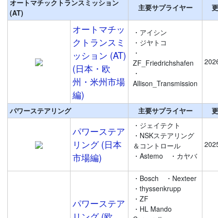
オートマチックトランスミッション
主要サプライヤー
(AT)
オートマチッ
・アイシン
クトランスミ
・ジヤトコ
・
ッション (AT)
202
ZF_Friedrichshafen
(⽇本・欧
・
州・米州市場
Allison_Transmission
編)
パワーステアリング
主要サプライヤー
・ジェイテクト
パワーステア
・NSKステアリング
リング (日本
202
＆コントロール
市場編)
・Astemo
・カヤバ
・Bosch
・Nexteer
・thyssenkrupp
・ZF
パワーステア
・HL Mando
リング (欧