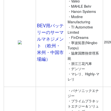
・Valeo
・MAHLE Behr
・Hanon Systems
・Modine
Manufacturing
BEV用バッテ
・TI Automotive
リーのサーマ
Limited
・FinDreams
ルマネジメン
202
・寧波拓普(Ningbo
ト （欧州・
Tuopu)
米州・中国市
・協衆国際熱管理系
場編）
統
・浙江三花汽車
・デンソー
・マレリ、Highly-マ
レリ
・パナソニックエナ
ジー
・プライムプラネッ
トエナジー＆ソリュ