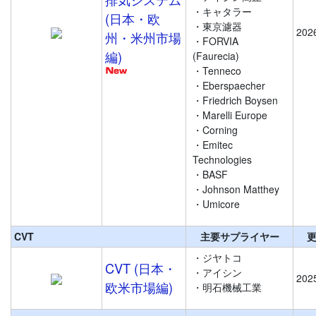
・キャタラー
(日本・欧
・東京濾器
202
州・米州市場
・FORVIA
編)
(Faurecia)
・Tenneco
・Eberspaecher
・Friedrich Boysen
・Marelli Europe
・Corning
・Emitec
Technologies
・BASF
・Johnson Matthey
・Umicore
CVT
主要サプライヤー
・ジヤトコ
CVT (日本・
・アイシン
202
欧米市場編)
・明石機械工業