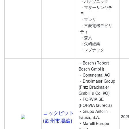
・パナソニック
・マザーサンヤチ
ヨ
・マレリ
・三菱電機モビリ
ティ
・森六
・矢崎総業
・レゾナック
・Bosch (Robert
Bosch GmbH)
・Continental AG
・Dräxlmaier Group
(Fritz Dräxlmaier
GmbH & Co. KG)
・FORVIA SE
(FORVIA faurecia)
・Grupo Antolin-
コックピット
202
Irausa, S.A.
(欧州市場編)
・Marelli Europe