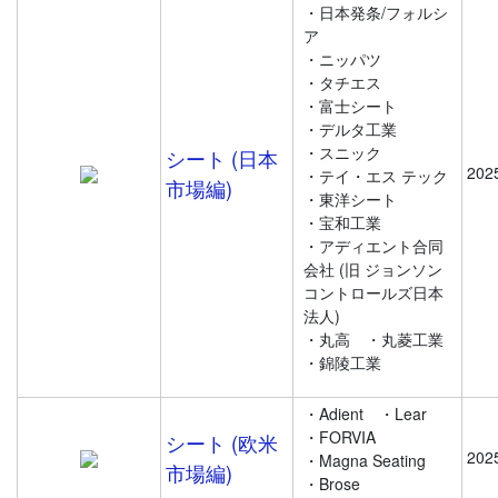
・日本発条/フォルシ
ア
・ニッパツ
・タチエス
・富士シート
・デルタ工業
・スニック
シート (日本
202
・テイ・エス テック
市場編)
・東洋シート
・宝和工業
・アディエント合同
会社 (旧 ジョンソン
コントロールズ日本
法人)
・丸高
・丸菱工業
・錦陵工業
・Adient
・Lear
・FORVIA
シート (欧米
202
・Magna Seating
市場編)
・Brose