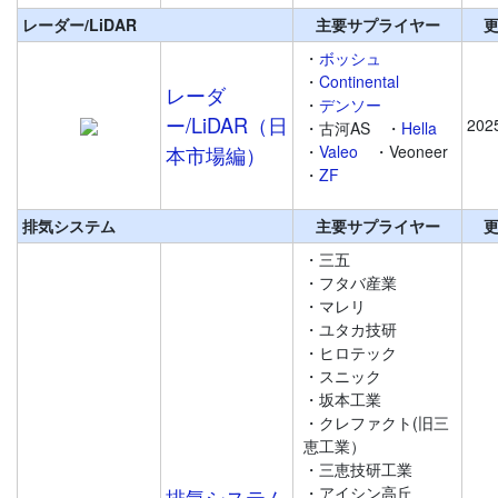
レーダー/LiDAR
主要サプライヤー
・
ボッシュ
・
Continental
レーダ
・
デンソー
ー/LiDAR（日
202
・古河AS
・
Hella
本市場編）
・
Valeo
・Veoneer
・
ZF
排気システム
主要サプライヤー
・三五
・フタバ産業
・マレリ
・ユタカ技研
・ヒロテック
・スニック
・坂本工業
・クレファクト(旧三
恵工業）
・三恵技研工業
・アイシン高丘
排気システム