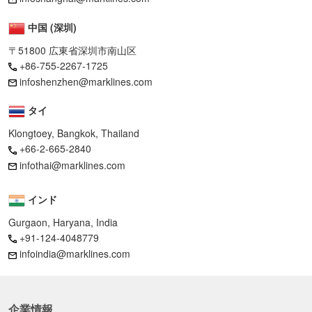
中国 (深圳)
〒51800 広東省深圳市南山区
+86-755-2267-1725
infoshenzhen@marklines.com
タイ
Klongtoey, Bangkok, Thailand
+66-2-665-2840
infothai@marklines.com
インド
Gurgaon, Haryana, India
+91-124-4048779
infoindia@marklines.com
企業情報