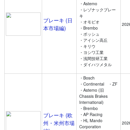
・Astemo
・レゾナックブレー
キ
ブレーキ (日
・オモビオ
202
本市場編)
・Brembo
・ボッシュ
・アイシン高丘
・キリウ
・ヨシワ工業
・浅間技研工業
・ダイハツメタル
・Bosch
・Continental
・ZF
・Astemo (旧
Chassis Brakes
International)
・Brembo
ブレーキ (欧
・AP Racing
・HL Mando
州・米州市場
202
Corporation