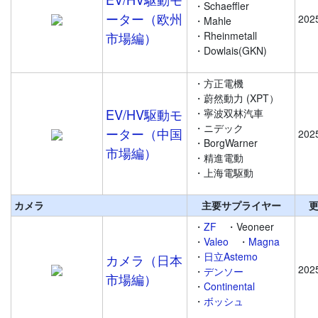
・Schaeffler
ーター（欧州
202
・Mahle
市場編）
・Rheinmetall
・Dowlais(GKN)
・方正電機
・蔚然動力 (XPT）
EV/HV駆動モ
・寧波双林汽車
・ニデック
ーター（中国
202
・BorgWarner
市場編）
・精進電動
・上海電駆動
カメラ
主要サプライヤー
・
ZF
・Veoneer
・
Valeo
・
Magna
・
日立Astemo
カメラ（日本
202
・
デンソー
市場編）
・
Continental
・
ボッシュ