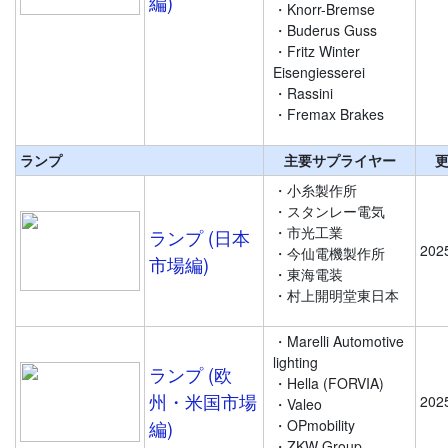
編)
・Knorr-Bremse
・Buderus Guss
・Fritz Winter
Eisengiesserei
・Rassini
・Fremax Brakes
ランプ
主要サプライヤー
・小糸製作所
・スタンレー電気
・市光工業
ランプ (日本
202
・今仙電機製作所
市場編)
・東海電装
・村上開明堂東日本
・Marelli Automotive
lighting
ランプ (欧
・Hella (FORVIA)
州・米国市場
202
・Valeo
編)
・OPmobility
・ZKW Group