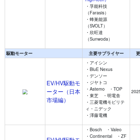
・孚能科技
（Farasis）
・蜂巣能源
（SVOLT）
・欣旺達
（Sunwoda）
駆動モーター
主要サプライヤー
・アイシン
・BluE Nexus
・デンソー
EV/HV駆動モ
・ジヤトコ
・Astemo
・TOP
ーター（日本
202
・東芝
・明電舎
市場編）
・三菱電機モビリテ
ィ・ニデック
・澤藤電機
・Bosch
・Valeo
・Continental
・ZF
EV/HV駆動モ