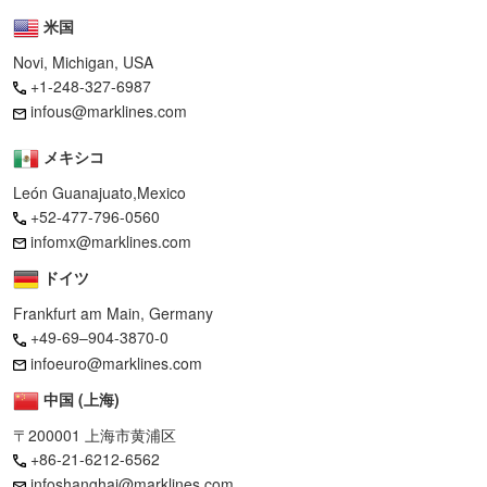
米国
Novi, Michigan, USA
+1-248-327-6987
infous@marklines.com
メキシコ
León Guanajuato,Mexico
+52-477-796-0560
infomx@marklines.com
ドイツ
Frankfurt am Main, Germany
+49-69–904-3870-0
infoeuro@marklines.com
中国 (上海)
〒200001 上海市黄浦区
+86-21-6212-6562
infoshanghai@marklines.com