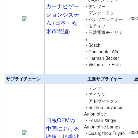
カーナビゲー
・デンソー
・デンソーテン
ションシステ
202
・パナソニックオー
ム (日本・欧
トモティブ
米市場編)
・三菱電機モビリテ
ィ
・Bosch
・Continental AG
・Harman Becker
・Visteon
・Preh
サプライチェーン
主要サプライヤー
・デンソー
・アイシン
・アドヴィックス
・Suzhou Inovance
Automotive
日系OEMの
・Foshan Xingyu
Automotive Lamps
中国における
202
・Guangzhou Fuyao
調達・提携戦