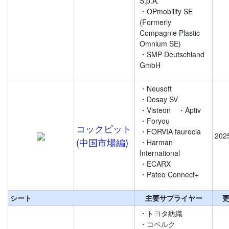
S.p.A.
・OPmobility SE
(Formerly
Compagnie Plastic
Omnium SE)
・SMP Deutschland
GmbH
・Neusoft
・Desay SV
・Visteon
・Aptiv
・Foryou
コックピット
・FORVIA faurecia
202
(中国市場編)
・Harman
International
・ECARX
・Pateo Connect+
シート
主要サプライヤー
・トヨタ紡織
・コベルク