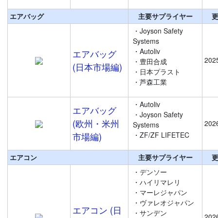
エアバッグ
主要サプライヤー
・Joyson Safety
Systems
・Autoliv
エアバッグ
202
・豊田合成
(日本市場編)
・日本プラスト
・芦森工業
・Autoliv
エアバッグ
・Joyson Safety
(欧州・米州
202
Systems
市場編)
・ZF/ZF LIFETEC
エアコン
主要サプライヤー
・デンソー
・ハイリマレリ
・マーレジャパン
・ヴァレオジャパン
エアコン (日
・サンデン
202