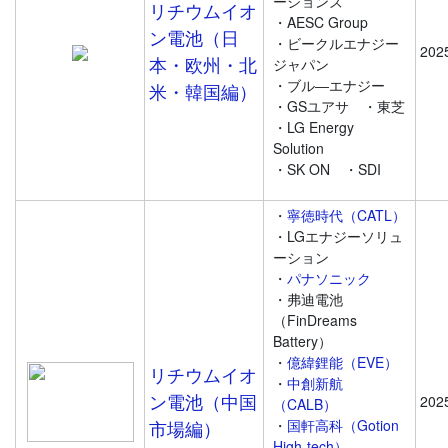
ーションズ
リチウムイオ
・AESC Group
ン電池（日
・ビークルエナジー
202
本・欧州・北
ジャパン
・ブル―エナジー
米・韓国編）
・GSユアサ
・東芝
・LG Energy
Solution
・SK ON
・SDI
・
寧徳時代（CATL）
・LGエナジーソリュ
ーション
・
パナソニック
・弗迪電池
（FinDreams
Battery）
・
億緯鋰能（EVE）
リチウムイオ
・
中創新航
ン電池（
中国
202
（CALB）
市場編
）
・
国軒高科（Gotion
High-tech）