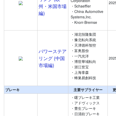
Corporation
202
州・米国市場
・Schaeffler
・China Automotive
編)
Systems,Inc.
・Knorr-Bremse
・湖北恒隆集団
・豫北転向系統
・天津徳科智控
パワーステア
・富奥股份
・一汽光洋
リング (中国
202
・博世華域転向
市場編)
・浙江世宝
・上海拿森
・蜂巣易創科技
ブレーキ
主要サプライヤー
・曙ブレーキ工業
・アドヴィックス
・豊生ブレーキ
・日清紡ブレーキ