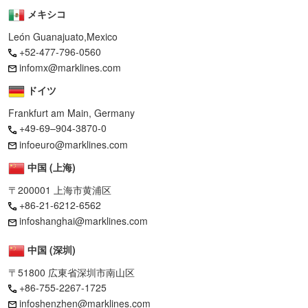
メキシコ
León Guanajuato,Mexico
+52-477-796-0560
infomx@marklines.com
ドイツ
Frankfurt am Main, Germany
+49-69–904-3870-0
infoeuro@marklines.com
中国 (上海)
〒200001 上海市黄浦区
+86-21-6212-6562
infoshanghai@marklines.com
中国 (深圳)
〒51800 広東省深圳市南山区
+86-755-2267-1725
infoshenzhen@marklines.com