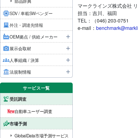
部品辞典
マークラインズ株式会社
リ
担当：吉川、福田
SDV / 車載SWベンダー
TEL：（046) 203-0751
外注・調達先情報
e-mail：
benchmark@markl
OEM拠点 / 供給メーカー
展示会取材
人事組織 / 決算
法規制情報
サービス一覧
受託調査
自動車ユーザー調査
市場予測
GlobalData市場予測サービス