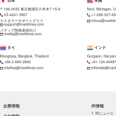
日本
米国
〒106-0032 東京都港区六本木7-15-9
Novi, Michigan, 
03-4241-3907
+1-248-327-69
カスタマーサポートデスク
infous@markli
support@marklines.com
メディア関係者様向け
media@marklines.com
タイ
インド
Klongtoey, Bangkok, Thailand
Gurgaon, Haryana
+66-2-665-2840
+91-124-4048
infothai@marklines.com
infoindia@mar
企業情報
IR情報
IRニュース