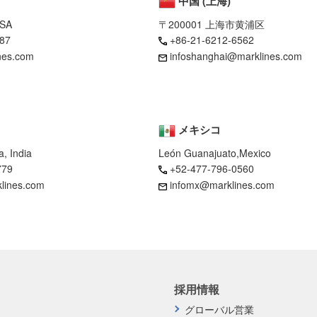
中国 (上海)
USA
〒200001 上海市黄浦区
87
+86-21-6212-6562
nes.com
infoshanghai@marklines.com
メキシコ
, India
León Guanajuato,Mexico
779
+52-477-796-0560
klines.com
infomx@marklines.com
採用情報
グローバル営業