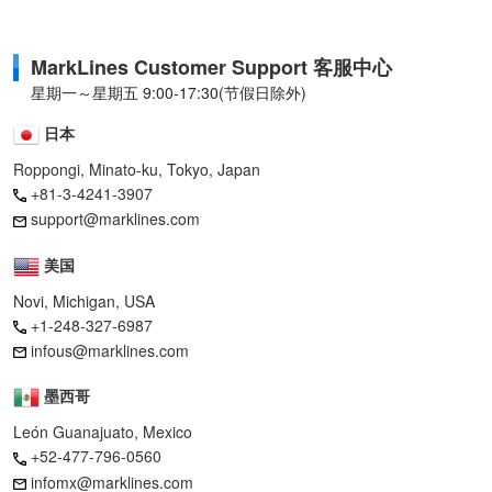
MarkLines Customer Support 客服中心
星期一～星期五 9:00-17:30(节假日除外)
日本
Roppongi, Minato-ku, Tokyo, Japan
+81-3-4241-3907
support@marklines.com
美国
Novi, Michigan, USA
+1-248-327-6987
infous@marklines.com
墨西哥
León Guanajuato, Mexico
+52-477-796-0560
infomx@marklines.com