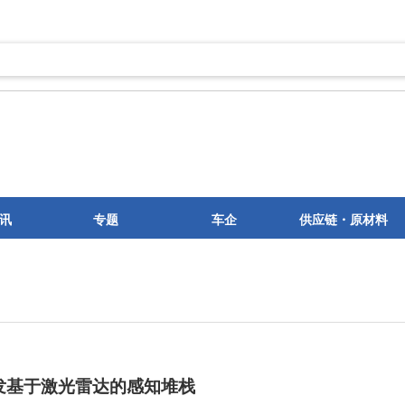
讯
专题
车企
供应链・原材料
企开发基于激光雷达的感知堆栈