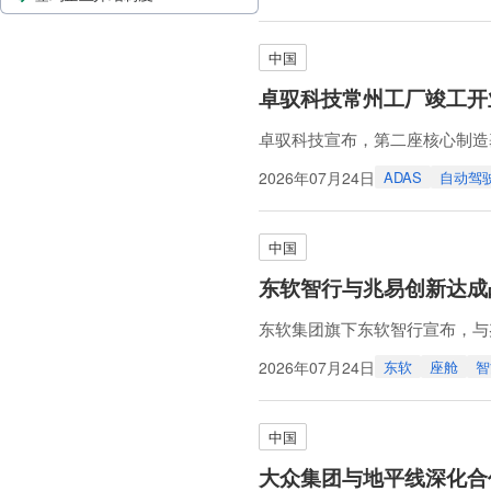
现量产。
公司还已落地基于高通骁龙82
中国
卓驭科技常州工厂竣工开
卓驭科技宣布，第二座核心制造
常州工厂总面积为5,564.5
2026年07月24日
ADAS
自动驾
品和新业务订单的量产导入。
工厂计划在2026年下半年试运营，
中国
东软智行与兆易创新达成
东软集团旗下东软智行宣布，与
方案。
2026年07月24日
东软
座舱
智
根据协议，双方将推进兆易创新
双方还将依托兆易创新的芯片量
超过4.5亿颗。
中国
（摘
大众集团与地平线深化合作