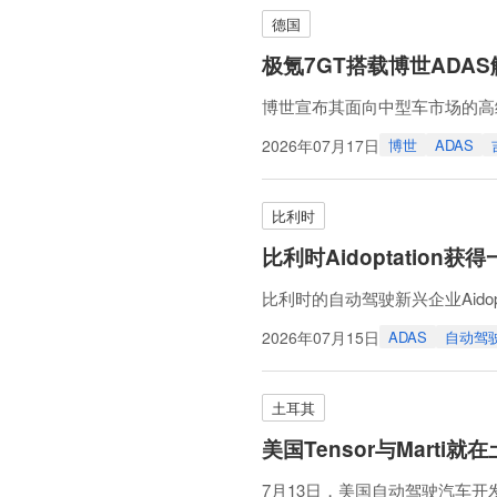
德国
极氪7GT搭载博世ADA
博世宣布其面向中型车市场的高级
NCAP）2026版新测试规程
2026年07月17日
博世
ADAS
博世ADAS技术为极氪7GT在安全驾驶和碰
比利时
比利时Aidoptatio
比利时的自动驾驶新兴企业Aid
高速公路上进行完全自动驾驶测
2026年07月15日
ADAS
自动驾
该许可适用路段为林堡省境内E3
测试将基于玛莎拉蒂纯电动车型 GranT
土耳其
美国Tensor与Mart
7月13日，美国自动驾驶汽车开发公司