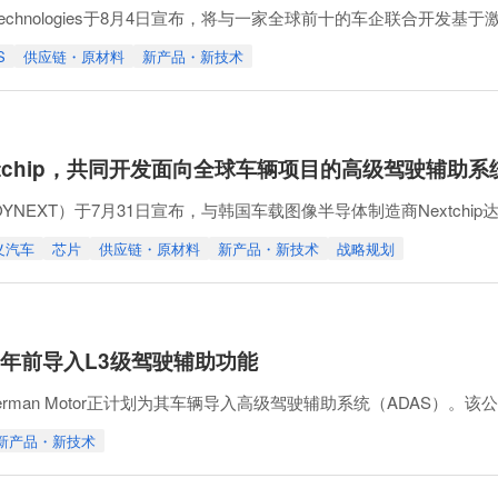
 Technologies于8月4日宣布，将与一家全球前十的车企联合开发
面向高速公路运行设计域（ODD）的完整激光雷达感知堆栈，以评估其在该
S
供应链・原材料
新产品・新技术
以及搭载英伟达硬件的感知功能。
，具备Point Cloud Plus（PC+
tchip，共同开发面向全球车辆项目的高级驾驶辅助
NEXT）于7月31日宣布，与韩国车载图像半导体制造商Nextch
AS）解决方案，以及下一代软件定义汽车（SDV）架构。本次合作的重
义汽车
芯片
供应链・原材料
新产品・新技术
战略规划
车载平台中。APACHE6是一款专为下一代驾驶辅助系统设计的系统级
用优
2027年前导入L3级驾驶辅助功能
rman Motor正计划为其车辆导入高级驾驶辅助系统（ADAS）。
2027年前实现L3级驾驶辅助功能。此外，还将为其车辆配备前方碰
新产品・新技术
紧急制动等功能。