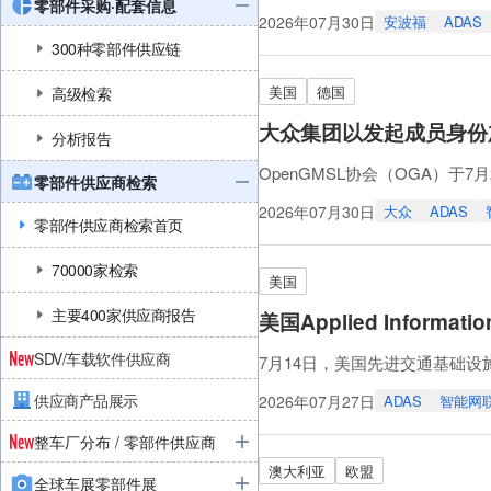
零部件采购·配套信息
将达237.12亿韩元。
2026年07月30日
安波福
ADAS
StradVision计划以此次
300种零部件供应链
（摘自2026年7月23日多家媒
美国
德国
高级检索
大众集团以发起成员身份加
分析报告
OpenGMSL协会（OGA）
零部件供应商检索
业标准迈出了重要一步。
2026年07月30日
大众
ADAS
零部件供应商检索首页
随着汽车日益向软件驱动转型，
大众集团作为发起成员，将支持
70000家检索
通过汽车制造商、一级供应商
美国
主要400家供应商报告
美国Applied Info
SDV/车载软件供应商
7月14日，美国先进交通基础设施技术公司
助检测、验证、管理和应对逆行
供应商产品展示
2026年07月27日
ADAS
智能网
该应用集成了逆行检测系统、基
辆，应用会通过短信、电子邮件
整车厂分布 / 零部件供应商
澳大利亚
欧盟
全球车展零部件展