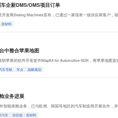
获欧洲车企新DMS/OMS项目订单
开发商Seeing Machines宣布，已通过一家现有一级供应商客
・原材料
ines的技术集成至未来车辆平台（包括电动车）的后视镜，预计于20
约500万美元的收入，并将进一步巩固Seeing
台中整合苹果地图
软件开发套件MapKit for Automotive SDK，将苹果地图直接整合至福
统。
汽车导航
车企
战略规划
支持自然语言的逐向语音导航、实时交通与事故信息、最优路径搜索
tomo
舱业务进展
智能座舱业务，已与欧洲、韩国等地区的汽车制造商开展合作，并取得
捷达成合作，作为其中国市场选定的唯一智能座舱供应商开展软硬件
联汽车
供应链・原材料