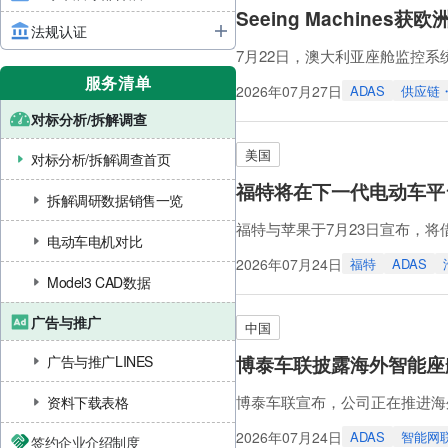
Seeing Machines
法规认证
7月22日，澳大利亚座舱监控系统
新项目订单。
服务清单
2026年07月27日
ADAS
供应链
该项目将把Seeing Mach
对标分析/拆解调查
发时间、复杂性与成本。
该订单预计将在全生命周期内带来
美国
对标分析/拆解调查首页
福特将在下一代电动车平
拆解调研数据销售一览
福特与苹果于7月23日宣布，将借助苹果的
电动车电机对比
台，从而打造一套直观的导航系
2026年07月24日
福特
ADAS
车主将能够享受多项功能，包括
Model3 CAD数据
搜索功能。
广告与推广
通过苹果新开发的MapKit for Au
中国
广告与推广LINES
博泰车联披露海外智能座
博泰车联宣布，公司正在推进海外
资料下载表格
在高端市场，博泰车联已与保时
2026年07月24日
ADAS
智能网
签约企业介绍制度