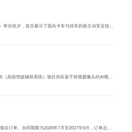
20日）举办前夕，首次展示了面向卡车与挂车的新主动安全技
与转向整合为一个协调运作的系统。
从而将辅助系统的覆盖范围从卡车延伸至挂车。如此一来，卡
ADAS（高级驾驶辅助系统）项目供应基于前视摄像头的AI视觉
决方案将供应给两家全球商用车制造商以及一家专注于纯电客车和
项目订单。合同期限为2026年7月至2027年9月，订单总额