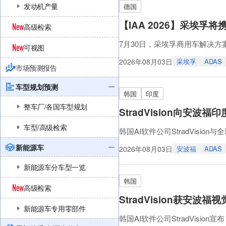
发动机产量
德国
【IAA 2026】采埃
高级检索
7月30日，采埃孚商用车解决方
可视图
术。在采埃孚商用车技术日上，
2026年08月03日
采埃孚
ADAS
市场预测报告
采埃孚的360度安全理念通过
车与挂车的传感器数
车型规划预测
韩国
印度
整车厂/各国车型规划
StradVision向安
车型/高级检索
韩国AI软件公司StradVis
感知解决方案。订单总额为19.
新能源车
2026年08月03日
安波福
ADAS
纯电商用车的专业品牌，未来将
新能源车分车型一览
StradVision将构建从燃油
韩国
高级检索
StradVision获安波
新能源车专用零部件
韩国AI软件公司StradVis