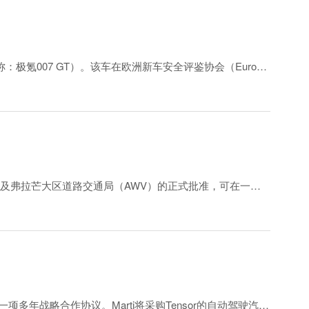
极氪007 GT）。该车在欧洲新车安全评鉴协会（Euro
al media updates on July 15, 2026)
输部以及弗拉芒大区道路交通局（AWV）的正式批准，可在一般
、高速公路行驶速度区间开展L4级完全自动驾驶系统实测。
达成一项多年战略合作协议。Marti将采购Tensor的自动驾驶汽