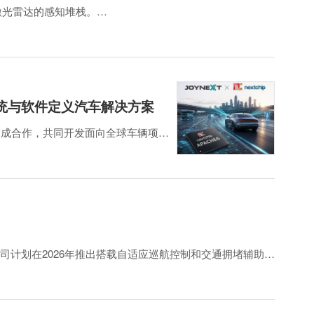
基于激光雷达的感知堆栈。
车企未来项目中应用的可能性。该项目涵盖Innoviz的激光
系统与软件定义汽车解决方案
ip达成合作，共同开发面向全球车辆项目
点是将Nextchip的新型车载平台
芯片（SoC），结合了高性能图像信号
该公司计划在2026年推出搭载自适应巡航控制和交通拥堵辅助功
撞预警、交通标志识别、远光灯检测、盲区预警、车道保持辅