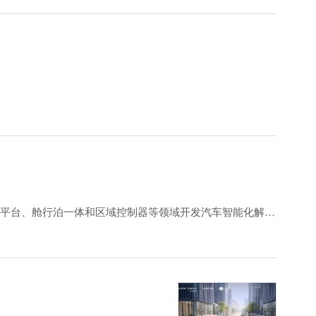
区的市场准入资质，业务覆盖澳大利亚、东南亚、南美和中
控制器、激光雷达等产品的制造与检测，以及智能辅助驾驶新产
6949、ISO 14001、ISO 45001等体系认证。202
平台、舱行泊一体和区域控制器等领域开发汽车智能化解决
化应用，并联合开展芯片准入测试。
开展产业生态合作。兆易创新车规级Flash累计上车量已