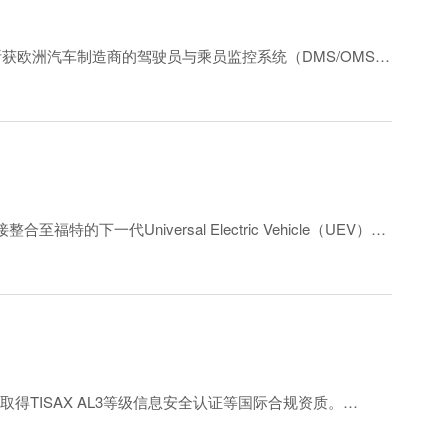
户，斩获欧洲汽车制造商的驾驶员与乘员监控系统（DMS/OMS）
28年启动量产。该解决方案可轻松适配多种车型，帮助车企削减开
特的下一代Universal Electric Vehicle（UEV）平
（含电动车智能路线规划），以及附带详细商家信息卡片的
TISAX AL3等级信息安全认证等国际合规资质。
协同开发和生态技术整合，相关项目预计搭载于多款车型实