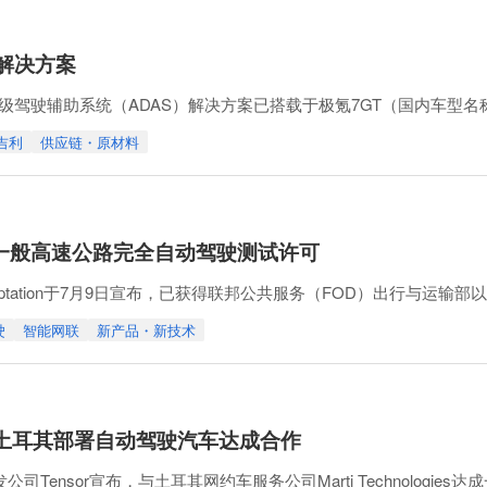
S解决方案
驾驶辅助系统（ADAS）解决方案已搭载于极氪7GT（国内车型名称：
中斩获最高的五星安全评级。
吉利
供应链・原材料
撞避免等关键项目中取得优异表现提供了支持。(From Bosch Mobility soci
n获得一般高速公路完全自动驾驶测试许可
optation于7月9日宣布，已获得联邦公共服务（FOD）出行与运
试。
驶
智能网联
新产品・新技术
13、E314高速公路共计100km区间，这也是欧盟境内首次在公路
urismo Folgore平台进行。Aidoptat
i就在土耳其部署自动驾驶汽车达成合作
Tensor宣布，与土耳其网约车服务公司Marti Technologies