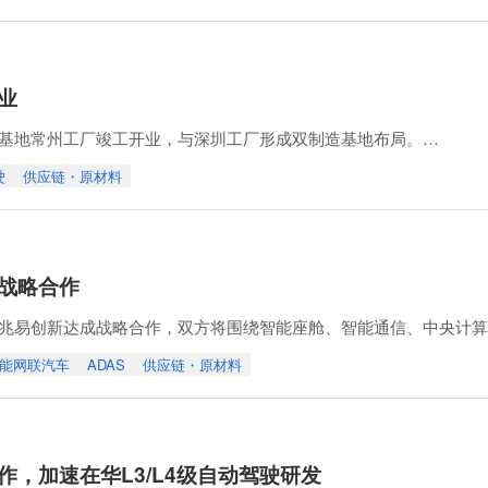
95平台的高端新能源汽车海外座舱项目，相关产品取得多个国家和地
业
基地常州工厂竣工开业，与深圳工厂形成双制造基地布局。
3平方米，远期规划员工规模超过100人，主要承担视觉感知系统、域
驶
供应链・原材料
首阶段导入3款商用重卡和1款无人物流车产品的域控制器生产，并推进IATF 1
战略合作
兆易创新达成战略合作，双方将围绕智能座舱、智能通信、中央计算
能网联汽车
ADAS
供应链・原材料
车规级存储器和MCU等芯片与东软智行车载电子产品的适配和规模
产能力和东软智行的市场资源建立供应链保障体系，并协同上下游资源
，加速在华L3/L4级自动驾驶研发