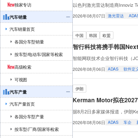
独家专访
以色列激光雷达制造商Innoviz
Innoviz将开发并验证一套
2026年08月07日
激光雷达
ADA
汽车销量
雷达解决方案InnovizTwo
该感知堆栈体现了真正物理AI的核心功能
汽车销量首页
中国
韩国
欧盟
各国分车型销量
智行科技将携手韩国Nex
按车型/电动车/国家等检索
智能网联技术企业智行科技（JOY
的集成式高级驾驶辅助系统（AD
高级检索
2026年08月06日
ADAS
软件定
APACHE6集成到智行科技的
可视图
处理器（ISP）和针对车载AI应
伊朗
汽车产量
Kerman Motor拟在
汽车产量首页
据8月2日多家媒体报道，伊朗Ke
各国分车型产量
能的L2+级ADAS，并力争在
2026年08月06日
ADAS
车企
助、驾驶员注意力监测以及自动
按车型/厂商/国家等检索
Based on multiple sources