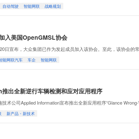
自动驾驶
智能网联
战略规划
合同为契机，进一步扩大与全球主要一级供应商及整车制造商的合作关系。
体报道）
入美国OpenGMSL协会
于7月20日宣布，大众集团已作为发起成员加入该协会。至此，该协会
智能网联汽车
车企
智能网联
在ADAS（高级驾驶辅助系统）、自动驾驶以及先进驾驶舱系统领
OpenGMSL标准的开发，提升互操作性，并推动其在全球范围内的
rmation推出全新逆行车辆检测和应对应用程序
Applied Information宣布推出全新应用程序“Glance Wrong-Wa
车辆。
联
新产品・新技术
于摄像头采集的车辆检测数据、车联网信息、雷达系统以及第三方提
、语音提示或屏幕弹出通知等方式向授权用户发送预警，提醒用户查