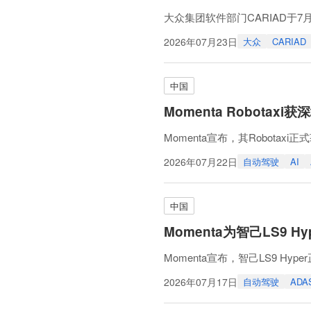
大众集团软件部门CARIAD于7月22
资公司——酷睿程（CARIZO
2026年07月23日
大众
CARIAD
领域的合作。
通过该协议，酷睿程将利用地平
驶模
中国
Momenta Robota
Momenta宣布，其Robot
目前，Momenta Robota
2026年07月22日
自动驾驶
AI
Lumo、梅赛德斯-奔驰等企
在技术层面，Momenta Rob
中国
Momenta为智己LS9 
Momenta宣布，智己LS9 H
该系统由智己汽车与Momenta
2026年07月17日
自动驾驶
ADA
IM AD ZETA通过云端世