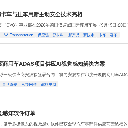
孚将携卡车与挂车用新主动安全技术亮相
案（CVS）事业部在2026年德国汉诺威国际商用车展（9月15日-
该公司展示了可扩展的360度安全理念，该理念将感知、探测、制动
IAA Transportation
供应链・原材料
新产品・新技术
卡车・客车
高速车载以太网通信接口连接卡车与挂车，将挂车也纳入感知系统，
波福印度商用车ADAS项目供应AI视觉感知解决方案
ion与全球一级供应商安波福签署合同，将向安波福在印度开展的商用车
4亿韩元，合同期限为2026年7月27日至2026年11月3日。该解
自动驾驶
智能网联
战略规划
依次应用于约30款车型。
商用车到纯电商用车的客户群体，确保
福视觉感知软件订单
ion宣布，基于多摄像头的视觉感知软件已获全球汽车零部件供应商安波福的