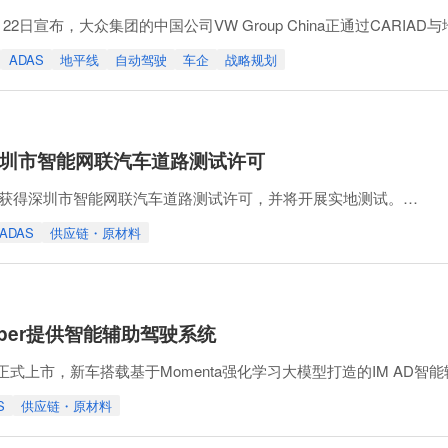
日宣布，大众集团的中国公司VW Group China正通过CARIAD与地平线
N）深化与地平线的合作，以加速L3级和L4级自动驾驶技术的开发。
ADAS
地平线
自动驾驶
车企
战略规划
线的AI技术，开发出能够从传感器获取信息、进行识别，直至做出驾
xi获深圳市智能网联汽车道路测试许可
axi正式获得深圳市智能网联汽车道路测试许可，并将开展实地测试。
xi已在上海、苏州、无锡、深圳以及德国慕尼黑、阿联酋阿布扎比等城市开展落
ADAS
供应链・原材料
业开展战略合作，推进高阶自动驾驶在更多城市和区域的测试及应用。
otaxi复用量产车型、统一软件算法及传感器方案，
Hyper提供智能辅助驾驶系统
yper正式上市，新车搭载基于Momenta强化学习大模型打造的IM AD
联合开发，可应对施工窄路、环岛及ETC等驾驶场景。根据披露，智己LS9 
S
供应链・原材料
界模型开展强化学习，在虚拟驾驶环境中探索驾驶策略，并通过对物理