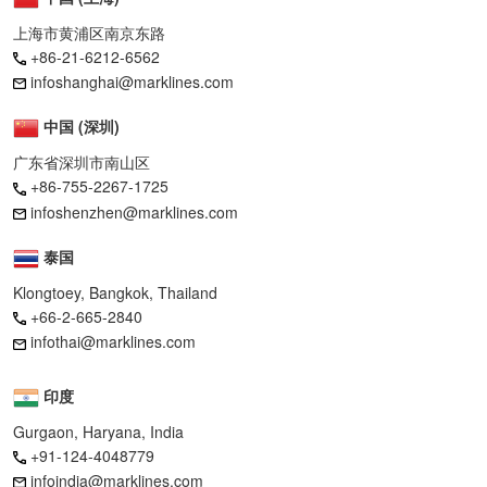
上海市黄浦区南京东路
+86-21-6212-6562
infoshanghai@marklines.com
中国 (深圳)
广东省深圳市南山区
+86-755-2267-1725
infoshenzhen@marklines.com
泰国
Klongtoey, Bangkok, Thailand
+66-2-665-2840
infothai@marklines.com
印度
Gurgaon, Haryana, India
+91-124-4048779
infoindia@marklines.com