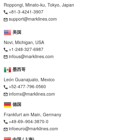
Roppongi, Minato-ku, Tokyo, Japan
+81-3-4241-3907
support@marklines.com
美国
Novi, Michigan, USA
+1-248-327-6987
infous@marklines.com
墨西哥
León Guanajuato, Mexico
+52-477-796-0560
infomx@marklines.com
德国
Frankfurt am Main, Germany
+49-69–904-3870-0
infoeuro@marklines.com
中国 (上海)