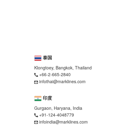
泰国
Klongtoey, Bangkok, Thailand
+66-2-665-2840
infothai@marklines.com
印度
Gurgaon, Haryana, India
+91-124-4048779
infoindia@marklines.com