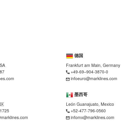
德国
USA
Frankfurt am Main, Germany
87
+49-69–904-3870-0
nes.com
infoeuro@marklines.com
墨西哥
区
León Guanajuato, Mexico
-1725
+52-477-796-0560
marklines.com
infomx@marklines.com