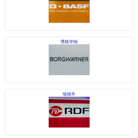
博格华纳
瑞德丰