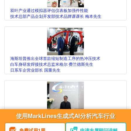
双叶产业通过模拟器评估仪表板加强件性能
技术总部产品企划开发部技术品牌课课长 梅本先生
海斯坦普推出全球首款缩短制造工序的热冲压技术
白车身研发焊接技术总监米格尔·费兰德斯先生
日系车企营业部长 国重先生
G-TEKT凭整车解析结构优化技术推出下一代出行先进产品
使用MarkLines生成式AI分析汽车行业
常务执行董事兼开发部部长 菅原先生
免费试用1周
申请专属顾问讲解