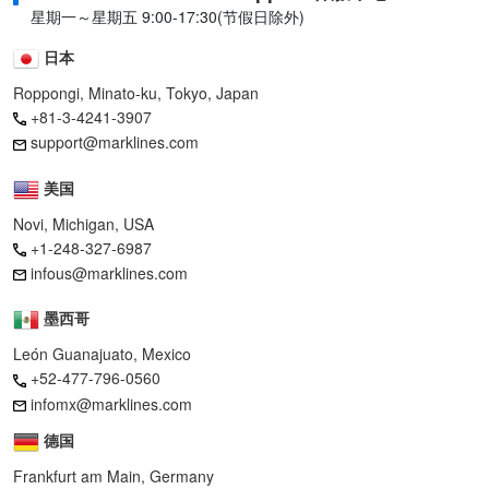
星期一～星期五 9:00-17:30(节假日除外)
日本
Roppongi, Minato-ku, Tokyo, Japan
+81-3-4241-3907
support@marklines.com
美国
Novi, Michigan, USA
+1-248-327-6987
infous@marklines.com
墨西哥
León Guanajuato, Mexico
+52-477-796-0560
infomx@marklines.com
德国
Frankfurt am Main, Germany