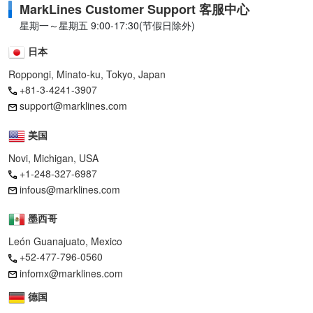
MarkLines Customer Support 客服中心
星期一～星期五 9:00-17:30(节假日除外)
日本
Roppongi, Minato-ku, Tokyo, Japan
+81-3-4241-3907
support@marklines.com
美国
Novi, Michigan, USA
+1-248-327-6987
infous@marklines.com
墨西哥
León Guanajuato, Mexico
+52-477-796-0560
infomx@marklines.com
德国