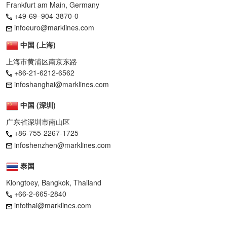
Frankfurt am Main, Germany
+49-69–904-3870-0
infoeuro@marklines.com
中国 (上海)
上海市黄浦区南京东路
+86-21-6212-6562
infoshanghai@marklines.com
中国 (深圳)
广东省深圳市南山区
+86-755-2267-1725
infoshenzhen@marklines.com
泰国
Klongtoey, Bangkok, Thailand
+66-2-665-2840
infothai@marklines.com