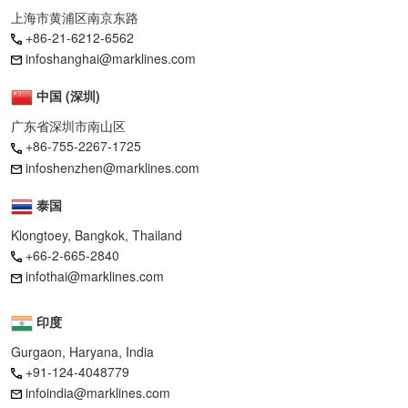
上海市黄浦区南京东路
+86-21-6212-6562
infoshanghai@marklines.com
中国 (深圳)
广东省深圳市南山区
+86-755-2267-1725
infoshenzhen@marklines.com
泰国
Klongtoey, Bangkok, Thailand
+66-2-665-2840
infothai@marklines.com
印度
Gurgaon, Haryana, India
+91-124-4048779
infoindia@marklines.com