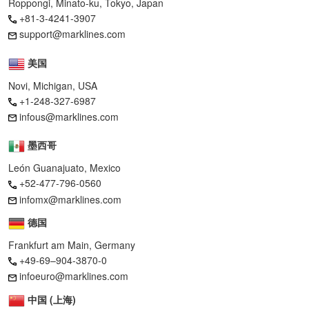
Roppongi, Minato-ku, Tokyo, Japan
+81-3-4241-3907
support@marklines.com
美国
Novi, Michigan, USA
+1-248-327-6987
infous@marklines.com
墨西哥
León Guanajuato, Mexico
+52-477-796-0560
infomx@marklines.com
德国
Frankfurt am Main, Germany
+49-69–904-3870-0
infoeuro@marklines.com
中国 (上海)