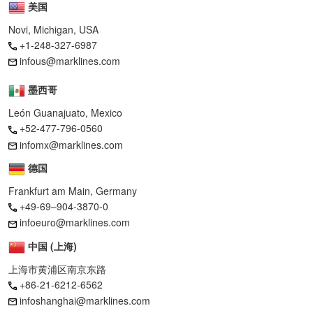
美国
Novi, Michigan, USA
+1-248-327-6987
infous@marklines.com
墨西哥
León Guanajuato, Mexico
+52-477-796-0560
infomx@marklines.com
德国
Frankfurt am Main, Germany
+49-69–904-3870-0
infoeuro@marklines.com
中国 (上海)
上海市黄浦区南京东路
+86-21-6212-6562
infoshanghai@marklines.com