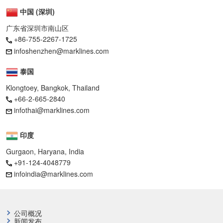
中国 (深圳)
广东省深圳市南山区
+86-755-2267-1725
infoshenzhen@marklines.com
泰国
Klongtoey, Bangkok, Thailand
+66-2-665-2840
infothai@marklines.com
印度
Gurgaon, Haryana, India
+91-124-4048779
infoindia@marklines.com
公司概况
新闻发布