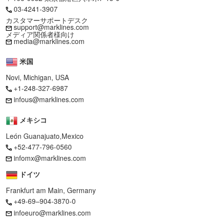
03-4241-3907
カスタマーサポートデスク
support@marklines.com
メディア関係者様向け
media@marklines.com
米国
Novi, Michigan, USA
+1-248-327-6987
infous@marklines.com
メキシコ
León Guanajuato,Mexico
+52-477-796-0560
infomx@marklines.com
ドイツ
Frankfurt am Main, Germany
+49-69–904-3870-0
infoeuro@marklines.com