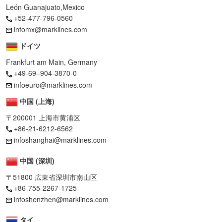
León Guanajuato,Mexico
+52-477-796-0560
infomx@marklines.com
ドイツ
Frankfurt am Main, Germany
+49-69–904-3870-0
infoeuro@marklines.com
中国 (上海)
〒200001 上海市黄浦区
+86-21-6212-6562
infoshanghai@marklines.com
中国 (深圳)
〒51800 広東省深圳市南山区
+86-755-2267-1725
infoshenzhen@marklines.com
タイ