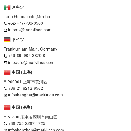
メキシコ
León Guanajuato,Mexico
+52-477-796-0560
infomx@marklines.com
ドイツ
Frankfurt am Main, Germany
+49-69–904-3870-0
infoeuro@marklines.com
中国 (上海)
〒200001 上海市黄浦区
+86-21-6212-6562
infoshanghai@marklines.com
中国 (深圳)
〒51800 広東省深圳市南山区
+86-755-2267-1725
infoshenzhen@marklines.com