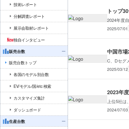
技術レポート
トップ3
分解調査レポート
2024年
展示会取材レポート
2025/07/01
独自インタビュー
中国市場
販売台数
C、Dセグ
販売台数トップ
2025/03/12
各国のモデル別台数
EV/モデル/国/etc 検索
2023
カスタマイズ集計
上位5社は
2024/07/03
ダッシュボード
生産台数