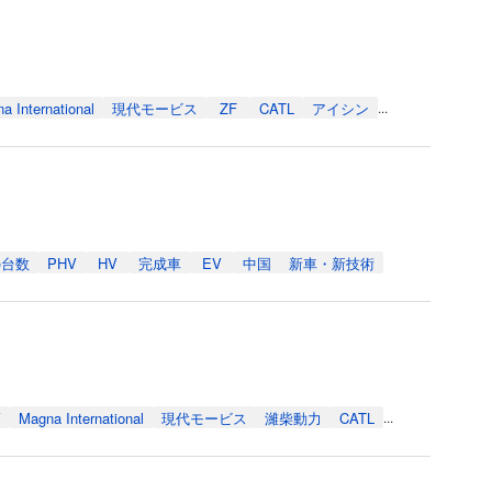
a International
現代モービス
ZF
CATL
アイシン
...
の台数
PHV
HV
完成車
EV
中国
新車・新技術
V
Magna International
現代モービス
濰柴動力
CATL
...