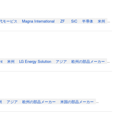
代モービス
Magna International
ZF
SiC
半導体
米州
...
nt
米州
LG Energy Solution
アジア
欧州の部品メーカー
...
州
アジア
欧州の部品メーカー
米国の部品メーカー
...