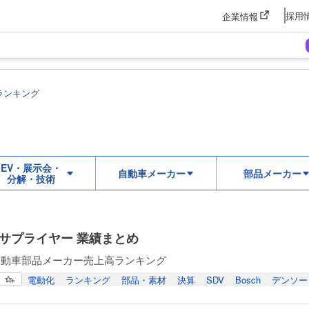
採用
企業情報
ランキング
EV・展示会・
自動車メーカー
部品メーカー
分解・技術
0サプライヤー 業績まとめ
度自動車部品メーカー売上高ランキング
電動化
ランキング
部品・素材
決算
SDV
Bosch
デンソー