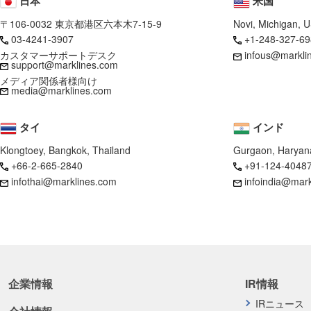
日本
米国
〒106-0032 東京都港区六本木7-15-9
Novi, Michigan, 
03-4241-3907
+1-248-327-69
カスタマーサポートデスク
infous@markli
support@marklines.com
メディア関係者様向け
media@marklines.com
タイ
インド
Klongtoey, Bangkok, Thailand
Gurgaon, Haryana
+66-2-665-2840
+91-124-4048
infothai@marklines.com
infoindia@mar
企業情報
IR情報
IRニュース