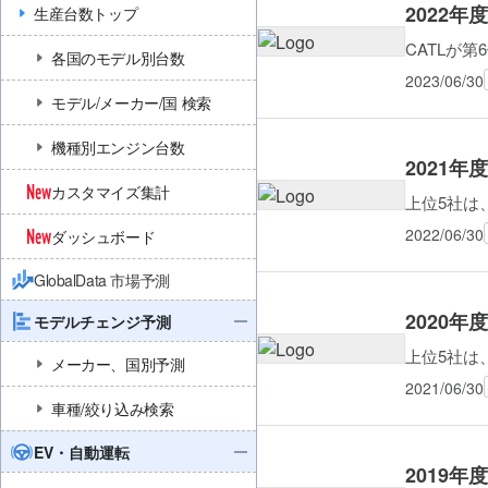
2022
生産台数トップ
CATLが
各国のモデル別台数
2023/06/30
モデル/メーカー/国 検索
機種別エンジン台数
2021
カスタマイズ集計
上位5社は
2022/06/30
ダッシュボード
GlobalData 市場予測
2020
モデルチェンジ予測
上位5社は
メーカー、国別予測
2021/06/30
車種/絞り込み検索
EV・自動運転
2019