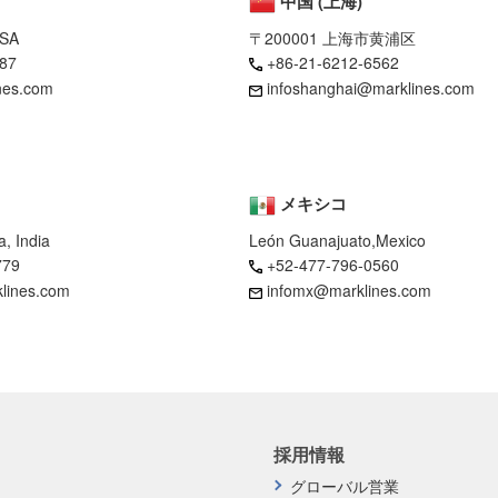
中国 (上海)
USA
〒200001 上海市黄浦区
87
+86-21-6212-6562
nes.com
infoshanghai@marklines.com
メキシコ
, India
León Guanajuato,Mexico
779
+52-477-796-0560
klines.com
infomx@marklines.com
採用情報
グローバル営業