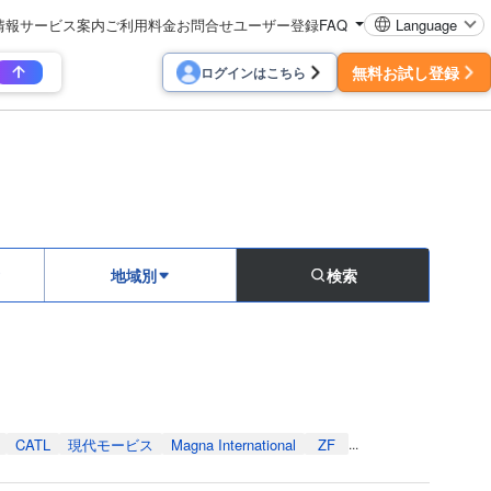
情報
サービス案内
ご利用料金
お問合せ
ユーザー登録
FAQ
Language
無料お試し登録
ログインはこちら
地域別
検索
CATL
現代モービス
Magna International
ZF
...