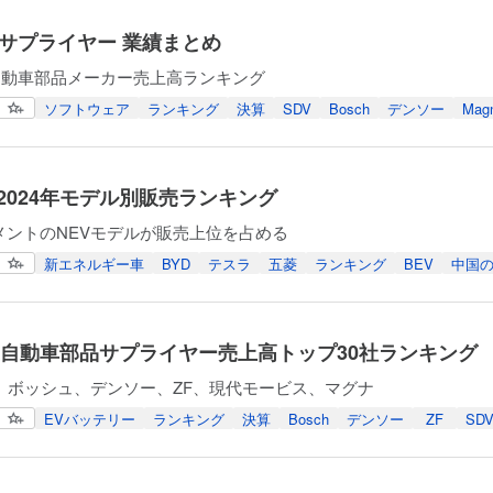
0サプライヤー 業績まとめ
度自動車部品メーカー売上高ランキング
ソフトウェア
ランキング
決算
SDV
Bosch
デンソー
Magn
2024年モデル別販売ランキング
メントのNEVモデルが販売上位を占める
新エネルギー車
BYD
テスラ
五菱
ランキング
BEV
中国
年度自動車部品サプライヤー売上高トップ30社ランキング
、ボッシュ、デンソー、ZF、現代モービス、マグナ
EVバッテリー
ランキング
決算
Bosch
デンソー
ZF
SD