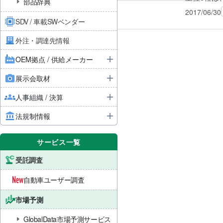
部品辞典
2017/06/30
SDV / 車載SWベンダー
外注・調達先情報
OEM拠点 / 供給メーカー
展示会取材
人事組織 / 決算
法規制情報
サービス一覧
受託調査
自動車ユーザー調査
市場予測
GlobalData市場予測サービス