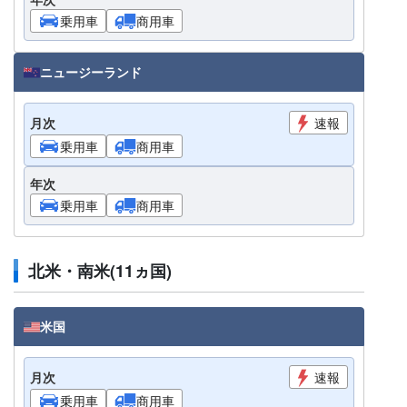
乗用車
商用車
ニュージーランド
月次
速報
乗用車
商用車
年次
乗用車
商用車
北米・南米(11ヵ国)
米国
月次
速報
乗用車
商用車