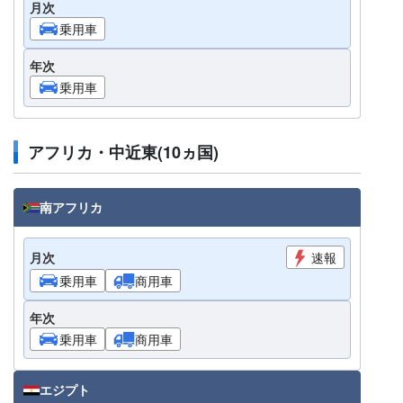
月次
乗用車
年次
乗用車
アフリカ・中近東(10ヵ国)
南アフリカ
月次
速報
乗用車
商用車
年次
乗用車
商用車
エジプト