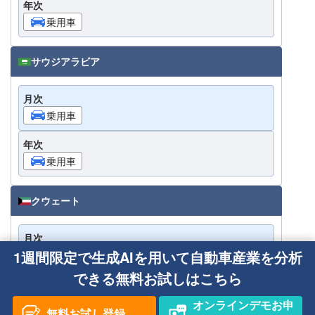
年次
乗用車
サウジアラビア
月次
乗用車
年次
乗用車
クウェート
月次
1週間限定で生成AIを用いて自動車産業を分析
乗用車
できる無料お試しはこちら
年次
乗用車
オンラインデモお申
無料お試し登録