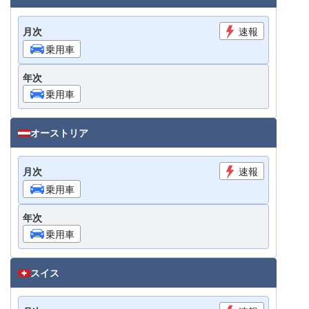
月次
速報
乗用車
年次
乗用車
オーストリア
月次
速報
乗用車
年次
乗用車
スイス