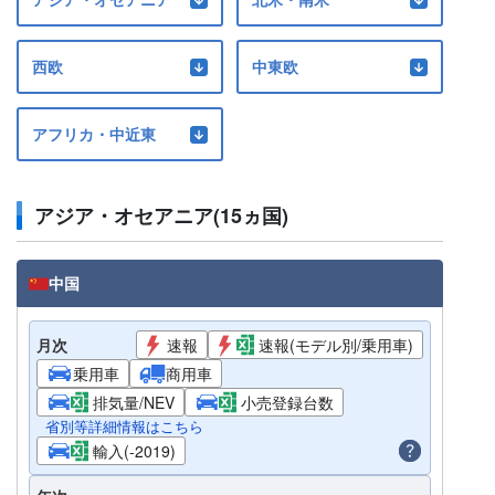
西欧
中東欧
アフリカ・中近東
アジア・オセアニア(15ヵ国)
中国
月次
速報
速報(モデル別/乗用車)
乗用車
商用車
排気量/NEV
小売登録台数
省別等詳細情報はこちら
輸入(-2019)