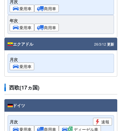
月次
乗用車
商用車
年次
乗用車
商用車
エクアドル
26/3/12
更新
月次
乗用車
西欧(17ヵ国)
ドイツ
月次
速報
乗用車
商用車
ディーゼル車