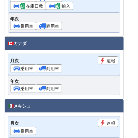
在庫日数
輸入
年次
乗用車
商用車
カナダ
月次
速報
乗用車
商用車
年次
乗用車
商用車
メキシコ
月次
速報
乗用車