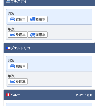
ウルグアイ
月次
乗用車
商用車
年次
乗用車
商用車
プエルトリコ
月次
乗用車
年次
乗用車
ペルー
26/2/27
更新