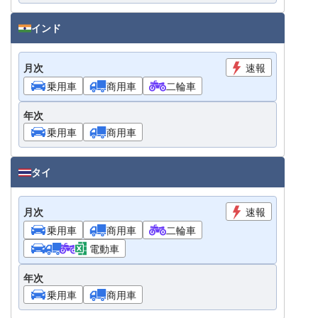
インド
月次
速報
乗用車
商用車
二輪車
年次
乗用車
商用車
タイ
月次
速報
乗用車
商用車
二輪車
電動車
年次
乗用車
商用車