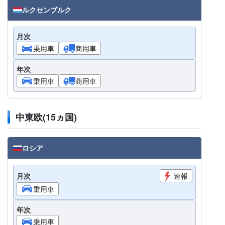
ルクセンブルク
月次
乗用車
商用車
年次
乗用車
商用車
中東欧(15ヵ国)
ロシア
月次
速報
乗用車
年次
乗用車