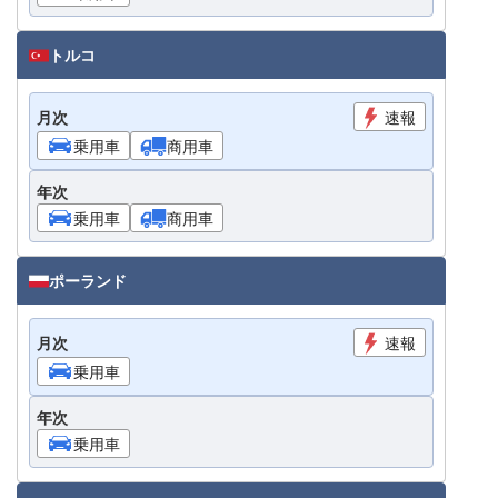
トルコ
月次
速報
乗用車
商用車
年次
乗用車
商用車
ポーランド
月次
速報
乗用車
年次
乗用車