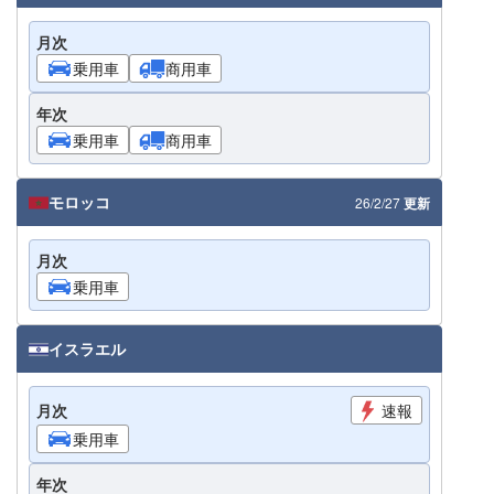
月次
乗用車
商用車
年次
乗用車
商用車
モロッコ
26/2/27
更新
月次
乗用車
イスラエル
月次
速報
乗用車
年次