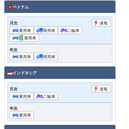
ベトナム
月次
速報
乗用車
商用車
二輪車
乗用車
年次
乗用車
商用車
インドネシア
月次
速報
乗用車
二輪車
年次
乗用車