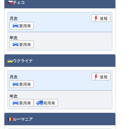
チェコ
月次
速報
乗用車
年次
乗用車
ウクライナ
月次
速報
乗用車
年次
乗用車
商用車
ルーマニア