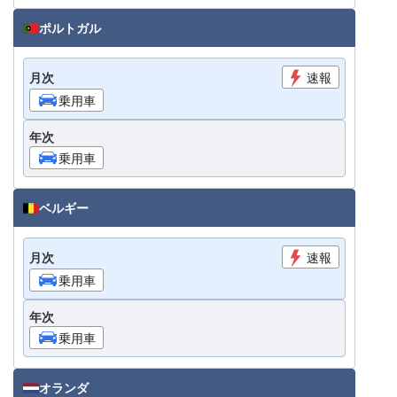
ポルトガル
月次
速報
乗用車
年次
乗用車
ベルギー
月次
速報
乗用車
年次
乗用車
オランダ