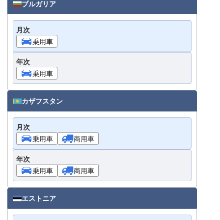
ブルガリア
月次
乗用車
年次
乗用車
カザフスタン
月次
乗用車
商用車
年次
乗用車
商用車
エストニア