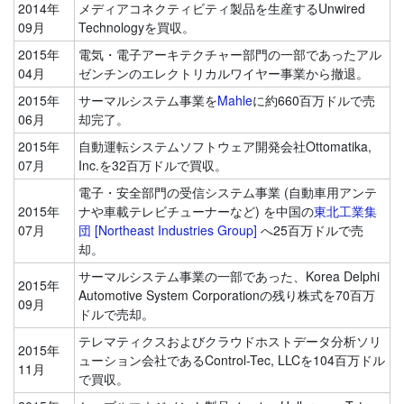
2014年
メディアコネクティビティ製品を生産するUnwired
09月
Technologyを買収。
2015年
電気・電子アーキテクチャー部門の一部であったアル
04月
ゼンチンのエレクトリカルワイヤー事業から撤退。
2015年
サーマルシステム事業を
Mahle
に約660百万ドルで売
06月
却完了。
2015年
自動運転システムソフトウェア開発会社Ottomatika,
07月
Inc.を32百万ドルで買収。
電子・安全部門の受信システム事業 (自動車用アンテ
2015年
ナや車載テレビチューナーなど) を中国の
東北工業集
07月
団 [Northeast Industries Group]
へ25百万ドルで売
却。
サーマルシステム事業の一部であった、Korea Delphi
2015年
Automotive System Corporationの残り株式を70百万
09月
ドルで売却。
テレマティクスおよびクラウドホストデータ分析ソリ
2015年
ューション会社であるControl-Tec, LLCを104百万ドル
11月
で買収。