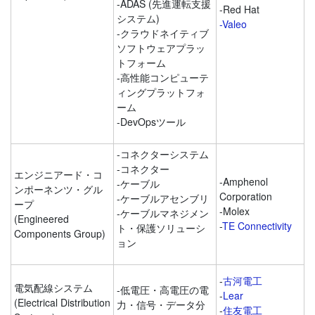
-ADAS (先進運転支援
-Red Hat
システム)
-Valeo
-クラウドネイティブ
ソフトウェアプラッ
トフォーム
-高性能コンピューテ
ィングプラットフォ
ーム
-DevOpsツール
-コネクターシステム
-コネクター
エンジニアード・コ
-Amphenol
-ケーブル
ンポーネンツ・グル
Corporation
-ケーブルアセンブリ
ープ
-Molex
-ケーブルマネジメン
(Engineered
-
TE Connectivity
ト・保護ソリューシ
Components Group)
ョン
-
古河電工
電気配線システム
-低電圧・高電圧の電
-
Lear
(Electrical Distribution
力・信号・データ分
-
住友電工