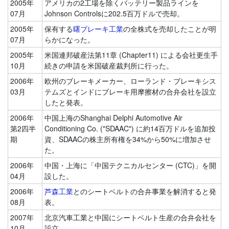
2005年
アメリカの2工場を除くバッテリー製品ラインを
07月
Johnson Controlsに202.5百万ドルで売却。
2005年
保有する
曙ブレーキ工業
の全株式を売却したことが明
07月
らかになった。
2005年
米国連邦破産法第11章 (Chapter11) による会社更生手
10月
続きの申請を米国破産裁判所に行った。
2006年
欧州のブレーキメーカー、ローランド・ブレーキシス
03月
テムズとインドにブレーキ用摩擦材の合弁会社を設立
したと発表。
2006年
中国上海のShanghai Delphi Automotive Air
第2四半
Conditioning Co. ("SDAAC") に約14百万ドルを追加投
期
資、SDAACの株主所有権を34%から50%に増加させ
た。
2006年
中国・上海に「中国テクニカルセンター (CTC)」を開
04月
設した。
2006年
芦森工業
とのシートベルトの合弁事業を解消すると発
08月
表。
2007年
北京汽車工業と中国にシートベルト生産の合弁会社を
10月
設立。