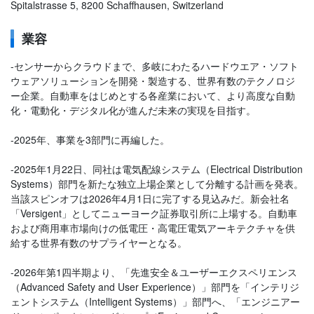
Spitalstrasse 5, 8200 Schaffhausen, Switzerland
業容
-センサーからクラウドまで、多岐にわたるハードウエア・ソフト
ウェアソリューションを開発・製造する、世界有数のテクノロジ
ー企業。自動車をはじめとする各産業において、より高度な自動
化・電動化・デジタル化が進んだ未来の実現を目指す。
-2025年、事業を3部門に再編した。
-2025年1月22日、同社は電気配線システム（Electrical Distribution
Systems）部門を新たな独立上場企業として分離する計画を発表。
当該スピンオフは2026年4月1日に完了する見込みだ。新会社名
「Versigent」としてニューヨーク証券取引所に上場する。自動車
および商用車市場向けの低電圧・高電圧電気アーキテクチャを供
給する世界有数のサプライヤーとなる。
-2026年第1四半期より、「先進安全＆ユーザーエクスペリエンス
（Advanced Safety and User Experience）」部門を「インテリジ
ェントシステム（Intelligent Systems）」部門へ、「エンジニアー