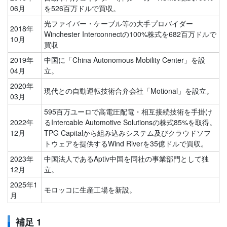
06月
を526百万ドルで買収。
光ファイバー・ケーブル等の大手プロバイダー
2018年
Winchester Interconnectの100%株式を682百万ドルで
10月
買収
2019年
中国に「China Autonomous Mobility Center」を設
04月
立。
2020年
現代との自動運転技術合弁会社「Motional」を設立。
03月
595百万ユーロで高電圧配電・相互接続技術を手掛け
2022年
るIntercable Automotive Solutionsの株式85%を取得。
12月
TPG Capitalから組み込みシステム及びクラウドソフ
トウェアを提供するWind Riverを35億ドルで買収。
2023年
中国法人であるAptiv中国を同社の事業部門として独
12月
立。
2025年1
モロッコに生産工場を新設。
月
補足 1