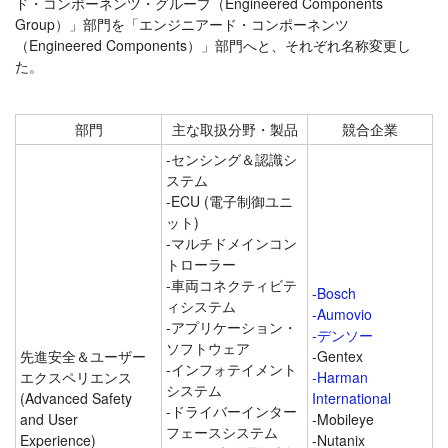
ド・コンポーネンツ・グループ（Engineered Components
Group）」部門を「エンジニアード・コンポーネンツ
（Engineered Components）」部門へと、それぞれ名称変更し
た。
部門
主な取扱分野・製品
競合企業
-センシング＆認識シ
ステム
-ECU (電子制御ユニ
ット)
-マルチドメインコン
トローラー
-車両コネクティビテ
-
Bosch
ィシステム
-Aumovio
-アプリケーション・
-
デンソー
ソフトウェア
先進安全＆ユーザー
-Gentex
-インフォテイメント
エクスペリエンス
-
Harman
システム
(Advanced Safety
International
-ドライバーインター
and User
-Mobileye
フェースシステム
Experience)
-Nutanix