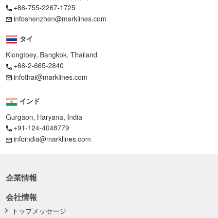
+86-755-2267-1725
infoshenzhen@marklines.com
タイ
Klongtoey, Bangkok, Thailand
+66-2-665-2840
infothai@marklines.com
インド
Gurgaon, Haryana, India
+91-124-4048779
infoindia@marklines.com
企業情報
会社情報
トップメッセージ