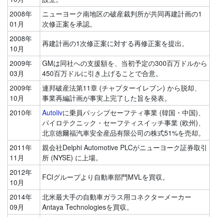
2008年
ニューヨーク南地区の破産裁判所が共同再建計画の1
01月
次修正案を承認。
2008年
再建計画の1次修正案に対する再修正案を提出。
10月
2009年
GMは同社への支援額を、当初予定の300百万ドルから
03月
450百万ドルに引き上げることで合意。
2009年
連邦破産法第11章 (チャプターイレブン) から脱却、
10月
事業再編計画が事実上完了した旨を発表。
2010年
Autoliv
に乗員パッシブセーフティ事業 (韓国・中国)、
パイロテクニック・セーフティスイッチ事業 (欧州)、
北京徳爾福汽車安全産品有限公司の株式51%を売却。
2011年
親会社Delphi Automotive PLCがニューヨーク証券取引
11月
所 (NYSE) に上場。
2012年
FCIグループより自動車部門MVLを買収。
10月
2014年
北米最大手の自動車ガラス用コネクターメーカー
09月
Antaya Technologiesを買収。