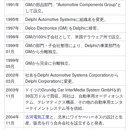
1991年
GMの部品部門、"Automotive Components Group"と
して設立。
1995年
Delphi Automotive Systemsに組織名を変更。
1997年
Delco Electronics (GM) をDelphiに移管。
1998年
GMの100%子会社として、米国デラウェア州で設立。
1999年
GMの部門・子会社整理により、Delphiの事業部門を
01月
GMから分離独立。
1999年
GMから完全に分離独立。
05月
2002年
社名をDelphi Automotive Systems Corporationから
03月
Delphi Corporationに変更。
2003年
ドイツのGrundig Car InterMedia System GmbHを約
11月
39百万ドルで買収。同社は、自動車用オーディオシス
テム、テレマティクス機器、その他の自動車用エンタ
ーテイメントシステム等を供給。
2004年
古河電気工業
と、北米にワイヤーハーネスの設計と生
11月
産、販売を行う合弁会社を設立すると発表。