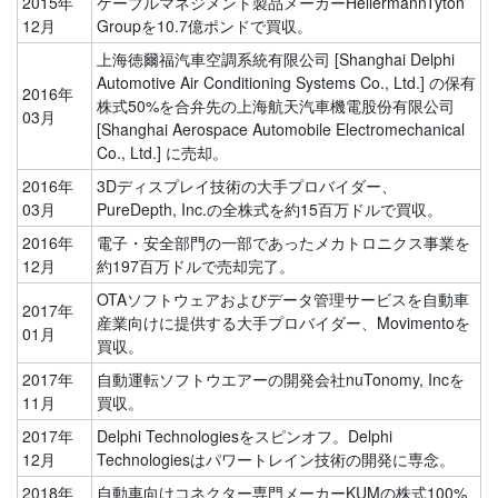
2015年
ケーブルマネジメント製品メーカーHellermannTyton
12月
Groupを10.7億ポンドで買収。
上海徳爾福汽車空調系統有限公司 [Shanghai Delphi
Automotive Air Conditioning Systems Co., Ltd.] の保有
2016年
株式50%を合弁先の上海航天汽車機電股份有限公司
03月
[Shanghai Aerospace Automobile Electromechanical
Co., Ltd.] に売却。
2016年
3Dディスプレイ技術の大手プロバイダー、
03月
PureDepth, Inc.の全株式を約15百万ドルで買収。
2016年
電子・安全部門の一部であったメカトロニクス事業を
12月
約197百万ドルで売却完了。
OTAソフトウェアおよびデータ管理サービスを自動車
2017年
産業向けに提供する大手プロバイダー、Movimentoを
01月
買収。
2017年
自動運転ソフトウエアーの開発会社nuTonomy, Incを
11月
買収。
2017年
Delphi Technologiesをスピンオフ。Delphi
12月
Technologiesはパワートレイン技術の開発に専念。
2018年
自動車向けコネクター専門メーカーKUMの株式100%