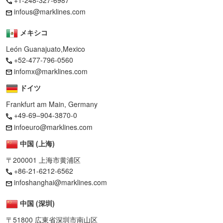
infous@marklines.com
メキシコ
León Guanajuato,Mexico
+52-477-796-0560
infomx@marklines.com
ドイツ
Frankfurt am Main, Germany
+49-69–904-3870-0
infoeuro@marklines.com
中国 (上海)
〒200001 上海市黄浦区
+86-21-6212-6562
infoshanghai@marklines.com
中国 (深圳)
〒51800 広東省深圳市南山区