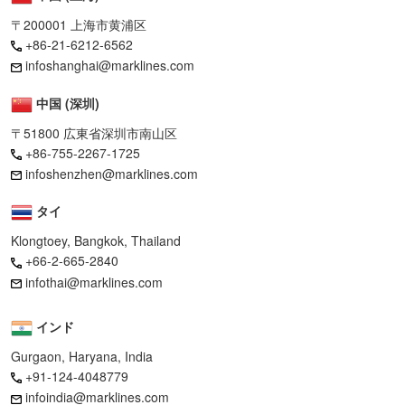
〒200001 上海市黄浦区
+86-21-6212-6562
infoshanghai@marklines.com
中国 (深圳)
〒51800 広東省深圳市南山区
+86-755-2267-1725
infoshenzhen@marklines.com
タイ
Klongtoey, Bangkok, Thailand
+66-2-665-2840
infothai@marklines.com
インド
Gurgaon, Haryana, India
+91-124-4048779
infoindia@marklines.com