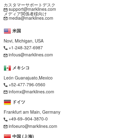
カスタマーサポートデスク
support@marklines.com
メディア関係者様向け
media@marklines.com
米国
Novi, Michigan, USA
+1-248-327-6987
infous@marklines.com
メキシコ
León Guanajuato,Mexico
+52-477-796-0560
infomx@marklines.com
ドイツ
Frankfurt am Main, Germany
+49-69–904-3870-0
infoeuro@marklines.com
中国 (上海)