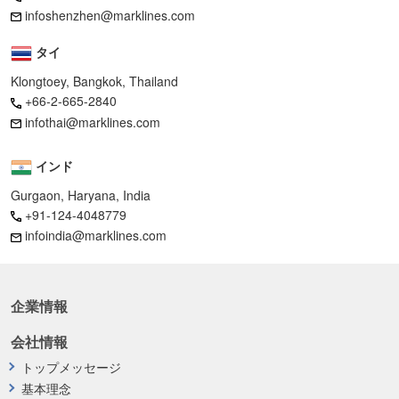
infoshenzhen@marklines.com
タイ
Klongtoey, Bangkok, Thailand
+66-2-665-2840
infothai@marklines.com
インド
Gurgaon, Haryana, India
+91-124-4048779
infoindia@marklines.com
企業情報
会社情報
トップメッセージ
基本理念