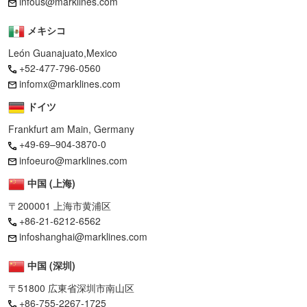
infous@marklines.com
メキシコ
León Guanajuato,Mexico
+52-477-796-0560
infomx@marklines.com
ドイツ
Frankfurt am Main, Germany
+49-69–904-3870-0
infoeuro@marklines.com
中国 (上海)
〒200001 上海市黄浦区
+86-21-6212-6562
infoshanghai@marklines.com
中国 (深圳)
〒51800 広東省深圳市南山区
+86-755-2267-1725