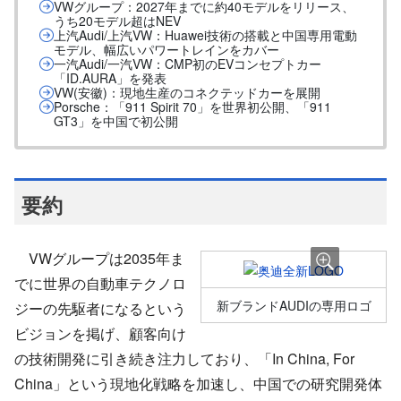
VWグループ：2027年までに約40モデルをリリース、
うち20モデル超はNEV
上汽Audi/上汽VW：Huawei技術の搭載と中国専用電動
モデル、幅広いパワートレインをカバー
一汽Audi/一汽VW：CMP初のEVコンセプトカー
「ID.AURA」を発表
VW(安徽)：現地生産のコネクテッドカーを展開
Porsche：「911 Spirit 70」を世界初公開、「911
GT3」を中国で初公開
要約
VWグループは2035年ま
でに世界の自動車テクノロ
新ブランドAUDIの専用ロゴ
ジーの先駆者になるという
ビジョンを掲げ、顧客向け
の技術開発に引き続き注力しており、「In China, For
China」という現地化戦略を加速し、中国での研究開発体