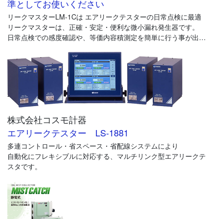
準としてお使いください
リークマスターLM-1Cは エアリークテスターの日常点検に最適
リークマスターは、正確・安定・便利な微小漏れ発生器です。
日常点検での感度確認や、等価内容積測定を簡単に行う事が出来
ます。
コスモ計器ではリーク量の表記を「等価流量」と「換算流量」の
併記で行っています。
等価流量で流量校正すると、温度・気圧によらない漏れ穴基準の
流量表示になります。
LM-1C：https://www.cosmo-k.co.jp/peripheral/lm-1c/
株式会社コスモ計器
エアリークテスター LS-1881
多連コントロール・省スペース・省配線システムにより
自動化にフレキシブルに対応する、マルチリンク型エアリークテ
スタです。