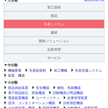
加工技術
部品
生産システム
素材
開発ソリューション
生産管理
サービス
中分類
機械要素
生産副資材
加工機械
生産支援システム
装置、機器
小分類
部品供給装置
安全機器
梱包、包装機器
電子部品組立、実装機器
試験機及び周辺機器
電源装置機器
ユーティリティ
在庫管理装置
洗浄、コンタミネーション機器
分析測定機器
その他装置、機器
熱関連機器
自動搬送、移載装置