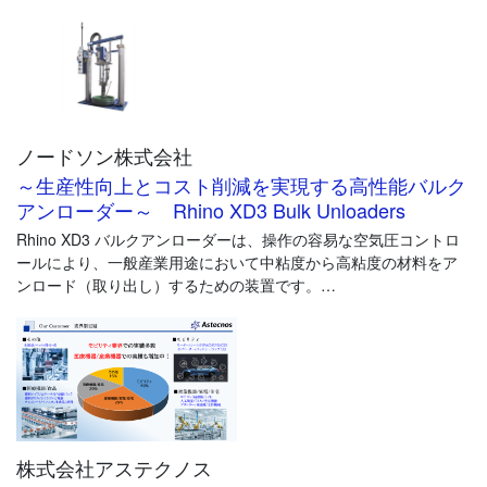
<特長>
・高精度：電子式圧力モニタリングにより、製品ごとにプロセス
条件を一貫して維持
・高い柔軟性：ショット量および流量の調整が可能
・低メンテナンス：ヘビーデューティ仕様のパッキンとシールが
摩耗を最小化し、過酷な製造環境でも長寿命を実現
ノードソン株式会社
・オンレシオ（比率維持）：入口・出口バルブが材料のバイパス
を防ぎ、精密かつ安定した混合比を確保
～生産性向上とコスト削減を実現する高性能バルク
・高耐久：充填材入りや研磨性のある材料でも、精度を損なわず
アンローダー～ Rhino XD3 Bulk Unloaders
に吐出可能
Rhino XD3 バルクアンローダーは、操作の容易な空気圧コントロ
・高信頼性：ロッドがシリンダー壁面に接触しない構造により、
ールにより、一般産業用途において中粘度から高粘度の材料をア
摩耗とダウンタイムを低減
ンロード（取り出し）するための装置です。
・デュアルサーボドライブ：ビード塗布や精密な吐出量制御を可
能にする
＜特長＞
・高い耐久性
堅牢設計と高品質構造でメンテナンス低減
ScoreGuard® 耐摩耗コーティングにより摩耗材にも強い
・操作性の良さ
株式会社アステクノス
直感的で分かりやすい前面操作パネル