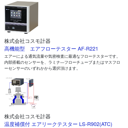
ークテスターです。
タッチパネル式カラー液晶を採用。メニュー画面のアイコン表示
は直観的で分かりやすく、難しいと言われている計測器の操作を
一新しました。誰でもすぐに使えるエアリークテスターです。
計測画面はシンプルな表示や詳細な表示、計測波形観測できる表
株式会社コスモ計器
示まで状況に合わせ6種類の画面を用意しました。
LS-R902はさまざまな要求に応えることができる新型エアリーク
高機能型 エアフローテスター AF-R221
テスターです。
エアーによる通気流量や気密検査に最適なフローテスターです。
内部搭載のセンサーを、ラミナ―フローチューブまたはマスフロ
LS-R902：https://www.cosmo-k.co.jp/air-leaktester/ls-r902/
ーセンサーのいずれかから選択頂けます。
株式会社コスモ計器
温度補償付 エアリークテスター LS-R902(ATC)