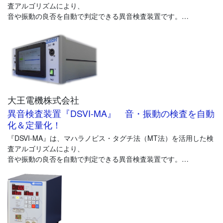
査アルゴリズムにより、
音や振動の良否を自動で判定できる異音検査装置です。
最大4チャンネルで音・振動を測定して良否を判定することで異常
音・異常振動の
発生源の特定が可能です。
また、音と振動の同時測定や、3軸方向の振動測定が可能です。
40個の良品データを用意するだけで検査基準を簡単に作成でき、
大王電機株式会社
導入後すぐに異音検査の精度・効率アップが期待できます。
異音検査装置『DSVI-MA』 音・振動の検査を自動
化＆定量化！
『DSVI-MA』は、マハラノビス・タグチ法（MT法）を活用した検
査アルゴリズムにより、
音や振動の良否を自動で判定できる異音検査装置です。
人の感覚に頼っていた音・振動の検査を本装置に置き換えること
で、
定量的な検査を実施でき、判定のばらつきを防ぎます。
40個の良品データを用意するだけで検査基準を簡単に作成でき、