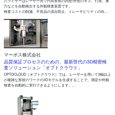
穴ライザーはレーザー光で円筒形状の内壁/外壁のキズ、打痕、巣
穴などを自動検出する外観検査装置です。
検査コストの削減、不良品の流出防止、トレーサビリティの向
上、検査品質の個人差解消などのメリットがあり、生産技術部で
のライン改善、標準化・自動化の推進などに最適です。
マーポス株式会社
品質保証プロセスのための、最新世代の3D精密検
査ソリューション「オプトクラウド」
OPTOCLOUD（オプトクラウド）では、レーザーを用いて3軸以上
の複雑な形状のワークの3Dモデルを生成することで、測定や外観
検査を自動的に実行できるようにします。
具体的には、まず複数のレーザーヘッドを用いて、ワークを360°
高速回転させながら部品の点群データ（ポイントクラウド）を収
集します。
ポイントクラウドは、1つの3Dデータとして再構成されます。