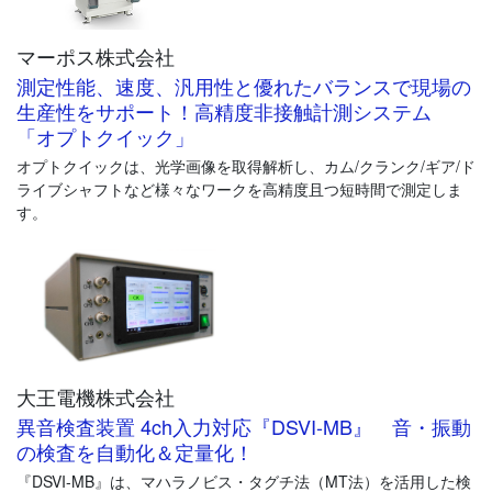
マーポスのソフトウェアがデータセットを演算し、必要な測定や
外観検査の判定まで行います。
マーポス株式会社
測定性能、速度、汎用性と優れたバランスで現場の
生産性をサポート！高精度非接触計測システム
「オプトクイック」
オプトクイックは、光学画像を取得解析し、カム/クランク/ギア/ド
ライブシャフトなど様々なワークを高精度且つ短時間で測定しま
す。
大王電機株式会社
異音検査装置 4ch入力対応『DSVI-MB』 音・振動
の検査を自動化＆定量化！
『DSVI-MB』は、マハラノビス・タグチ法（MT法）を活用した検