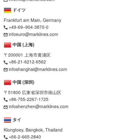
ドイツ
Frankfurt am Main, Germany
+49-69–904-3870-0
infoeuro@marklines.com
中国 (上海)
〒200001 上海市黄浦区
+86-21-6212-6562
infoshanghai@marklines.com
中国 (深圳)
〒51800 広東省深圳市南山区
+86-755-2267-1725
infoshenzhen@marklines.com
タイ
Klongtoey, Bangkok, Thailand
+66-2-665-2840