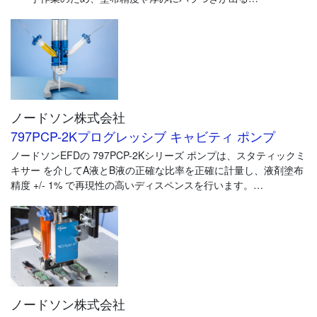
・自動化はしているが気泡が出来て品質が安定しない
・自動化を進めたいが具体的な導入方法がわからない
・微細な塗布を行いたいが、現状では対応できない
・屋外で利用する基板へのコーティングの発注が増えて、重要
性がどんどん増している
・製造する製品により基板へのコーティングの種類が変わり自
動化できない
ノードソン株式会社
ノードソンのコンフォーマルコーティング自動化技術が解決しま
797PCP-2Kプログレッシブ キャビティ ポンプ
す！
ノードソンEFDの 797PCP-2Kシリーズ ポンプは、スタティックミ
ノードソンの基板へのコンフォーマルコーティングは、塗布技
キサー を介してA液とB液の正確な比率を正確に計量し、液剤塗布
術、対応可能な種類、導入や運用のサポートまでグローバルでの
精度 +/- 1% で再現性の高いディスペンスを行います。
経験やノウハウをもとに高いレベルでご提供いたします。
液剤例)アクリル、エポキシ、RTV、シリコーン、ウレタンなど
ノードソン株式会社