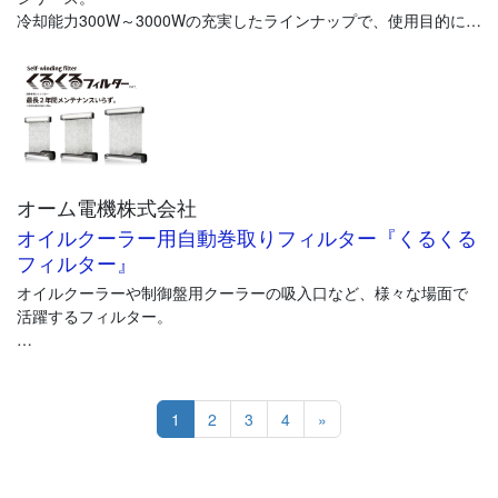
冷却能力300W～3000Wの充実したラインナップで、使用目的に合
わせた機種の選択が可能です。
国際的に地球環境への意識が高まっている昨今。
日本でも「フロン排出抑制法」により製造から使用・廃棄までの
包括的な対策が行われる中、
オーム電機㈱ではHFO系冷媒『R1234yf』を採用し、ノンフロン
化を実現。
オーム電機株式会社
これらの取り組みが評価され、平成28年度地球温暖化防止活動環
境大臣賞を受賞しました。
オイルクーラー用自動巻取りフィルター『くるくる
フィルター』
オイルクーラーや制御盤用クーラーの吸入口など、様々な場面で
活躍するフィルター。
自動でフィルターをくるくる巻取る「くるくるフィルター」は、
わずらわしいフィルターメンテナンスの手間を大幅に低減。
フィルターの目詰まりを防ぐことで機器の安全動作・省エネ運転
1
2
3
4
»
を実現します。