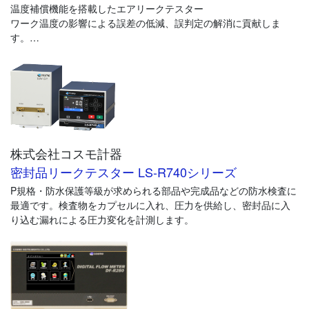
温度補償機能を搭載したエアリークテスター
ワーク温度の影響による誤差の低減、誤判定の解消に貢献しま
す。
■豊富な納入実績
コスモは豊富な納入実績と経験により、温度補償システム導入に
おける諸問題を解決し高精度な検査を実現、品質向上に貢献しま
す。
■導入前に効果を検証
株式会社コスモ計器
既設の設備で導入効果を検討するとき、検証が容易にできる温度
補償プロファイラーを用意しています。導入前に温度補償の効果
密封品リークテスター LS-R740シリーズ
を確認できます。
P規格・防水保護等級が求められる部品や完成品などの防水検査に
最適です。検査物をカプセルに入れ、圧力を供給し、密封品に入
個々のワーク温度に差がある場合に、温度を測定して補正するこ
り込む漏れによる圧力変化を計測します。
とにより検出力を向上させます。 熱電対式温度センサでワークと
マスタの温度差を検出し温度差ごとに定めた補正量で温度影響を
補償します。温度差と検出での差圧値の相関データは予め学習に
より求めておきます。