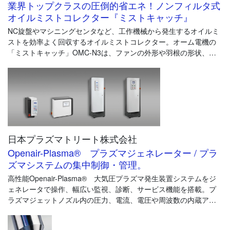
備が求められています。
業界トップクラスの圧倒的省エネ！ノンフィルタ式
オイルミストコレクター『ミストキャッチ』
そこで、優れた加熱設備として注目されているのが、「赤外線ヒ
NC旋盤やマシニングセンタなど、工作機械から発生するオイルミ
ーター」です。
ストを効率よく回収するオイルミストコレクター。オーム電機の
以下の資料では、赤外線ヒーターの特徴やメリットをご紹介し、
「ミストキャッチ」OMC-N3は、ファンの外形や羽根の形状、風
具体的な赤外線ヒーターの導入の流れや ポイントをチェックリス
洞による風の流れを最適化し、風量・捕集能力を維持したまま当
ト形式で解説します。
社比最大56％ダウンの圧倒的省エネ性を実現しました。また、
+80℃までの高温ミストも吸引可能な為、高温洗浄機にも搭載可
能。メンテナンス性にも優れ、作業者の負担を軽減します。
日本プラズマトリート株式会社
Openair-Plasma® プラズマジェネレーター / プラ
ズマシステムの集中制御・管理。
高性能Openair-Plasma® 大気圧プラズマ発生装置システムをジ
ェネレータで操作、幅広い監視、診断、サービス機能を搭載。プ
ラズマジェットノズル内の圧力、電流、電圧や周波数の内蔵アナ
ログ監視とプラズマコントロールにより、高いプラズマ安全性を
達成します。タッチパネルでジェネレーターの操作が一目でわか