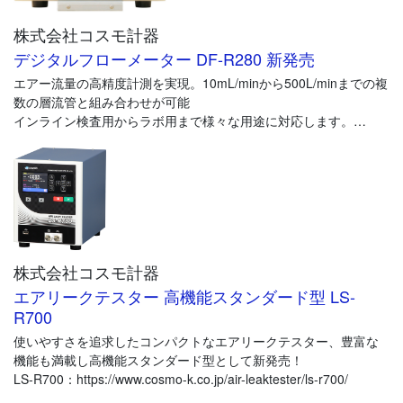
株式会社コスモ計器
デジタルフローメーター DF-R280 新発売
エアー流量の高精度計測を実現。10mL/minから500L/minまでの複
数の層流管と組み合わせが可能
インライン検査用からラボ用まで様々な用途に対応します。
流量センサーに層流管を採用し精度は読み取り値の±1%と高精度
を誇ります。
大型液晶画面で流量値以外にも多くの情報を表示します 。
株式会社コスモ計器
エアリークテスター 高機能スタンダード型 LS-
R700
使いやすさを追求したコンパクトなエアリークテスター、豊富な
機能も満載し高機能スタンダード型として新発売！
LS-R700：https://www.cosmo-k.co.jp/air-leaktester/ls-r700/