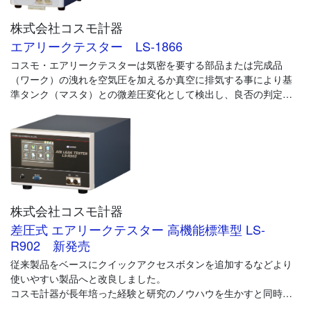
導入後すぐに異音検査の精度・効率アップが期待できます。
株式会社コスモ計器
エアリークテスター LS-1866
コスモ・エアリークテスターは気密を要する部品または完成品
（ワーク）の洩れを空気圧を加えるか真空に排気する事により基
準タンク（マスタ）との微差圧変化として検出し、良否の判定を
する自動洩れ検査機です。
株式会社コスモ計器
差圧式 エアリークテスター 高機能標準型 LS-
R902 新発売
従来製品をベースにクイックアクセスボタンを追加するなどより
使いやすい製品へと改良しました。
コスモ計器が長年培った経験と研究のノウハウを生かすと同時に
新機能や最新技術を取り入れた、まさにこれからの新世代エアリ