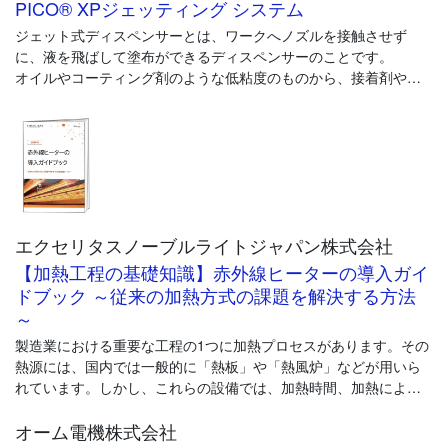
PICO® XPジェッティング システム
ジェット式ディスペンサーとは、ワークへノズルを接触させず
に、液を飛ばして塗布ができるディスペンサーのことです。
オイルやコーティング剤のような低粘度のものから、接着剤やグ
リスなどの高粘度のものまで、幅広い液剤を塗布することができ
ます。
その中でもPICO XPジェットシステムは、バルブ間、メンテナン
ス前後、および温度の上昇または下降に応じて、超高精度(XP)で
再現性のある精密塗布を実現します.
エクセリタスノーブルライトジャパン株式会社
【加熱工程の基礎知識】赤外線ヒーターの導入ガイ
ドブック ～従来の加熱方式の課題を解決する方法
～
製造業における重要な工程の1つに加熱プロセスがあります。その
熱源には、国内では一般的に「熱板」や「熱風炉」などが用いら
れています。しかし、これらの設備では、加熱時間、加熱による
変形、熱のムラによる品質低下などの課題があるようです。加え
オーム電機株式会社
て、昨今では、カーボンフットプリントの削減に寄与する加熱設