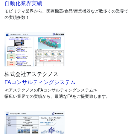
Profinet / Ethernet IP 接続に対応
自動化業界実績
モビリティ業界から、医療機器/食品/産業機器など数多くの業界で
・高効率の実現
の実績多数！
シンプルなコントローラー
視認性の高いタワーライト
長寿命エアモーター、強化パッキンググランド
・材料ロス削減
超低残量フォロワープレートにより材料廃棄量を 65％以上削減
株式会社アステクノス
FAコンサルティングシステム
≪アステクノスのFAコンサルティングシステム≫
幅広い業界での実績から、最適なFAをご提案致します。