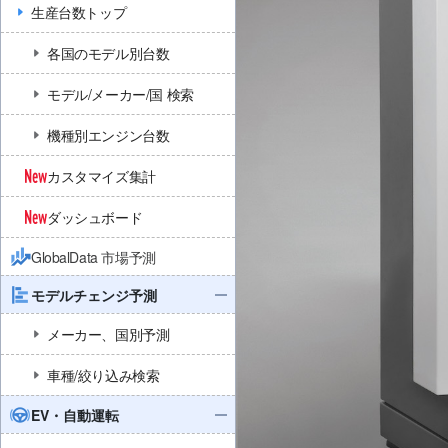
生産台数トップ
各国のモデル別台数
モデル/メーカー/国 検索
機種別エンジン台数
カスタマイズ集計
ダッシュボード
GlobalData 市場予測
モデルチェンジ予測
メーカー、国別予測
車種/絞り込み検索
EV・自動運転