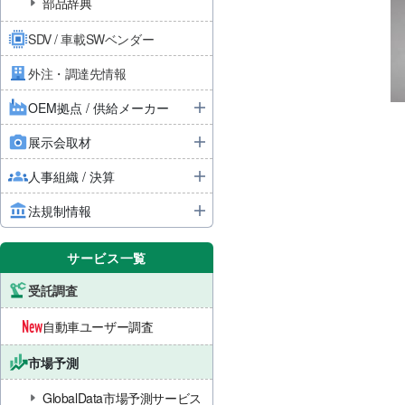
部品辞典
SDV / 車載SWベンダー
外注・調達先情報
OEM拠点 / 供給メーカー
展示会取材
人事組織 / 決算
法規制情報
サービス一覧
受託調査
自動車ユーザー調査
市場予測
GlobalData市場予測サービス