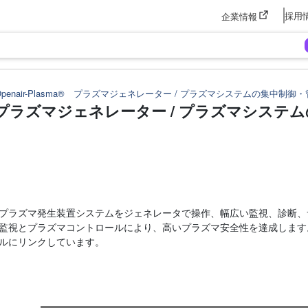
採用
企業情報
Openair-Plasma® プラズマジェネレーター / プラズマシステムの集中制御
sma® プラズマジェネレーター / プラズマシス
a® 大気圧プラズマ発生装置システムをジェネレータで操作、幅広い監視、
監視とプラズマコントロールにより、高いプラズマ安全性を達成します
ルにリンクしています。