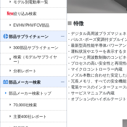
モデル別電動車一覧
絞り込み検索
特徴
EV/HV/PHV/FCV部品
・デジタル高周波プラズマジェネ
部品サプライチェーン
・パルス･ポーズ変調付ダブルイ
・最新型高性能半導体パワーアン
300部品サプライチェーン
・運転状況やエラーを表示するタ
検索（モデル/サプライヤ
・パワーと周波数制御のコンビネ
ー）
・プロセスの高い安全性と再現性
・マイクロコントローラー内蔵
分析レポート
・ノズル本数に合わせた安定した
・冗長メモリ、すべての安全機能
部品メーカー検索
・電装ケースのインターフェース
・サービスマニュアル内蔵
部品メーカー検索トップ
・オプションのハイボルテージト
70,000社検索
主要400社レポート