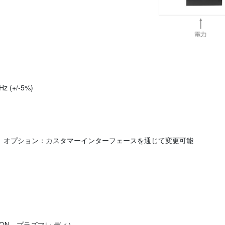
z (+/-5%)
ス可、オプション：カスタマーインターフェースを通じて変更可能
ON、プラズマレ ディ）