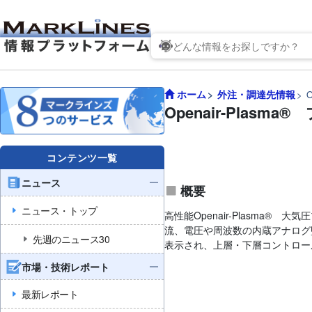
ホーム
外注・調達先情報
Openair-Pla
コンテンツ一覧
ニュース
概要
ニュース・トップ
高性能Openair-Plasm
流、電圧や周波数の内蔵アナログ
先週のニュース30
表示され、上層・下層コントロー
市場・技術レポート
最新レポート