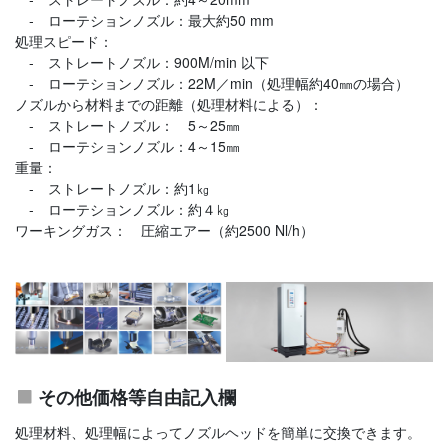
‐ ローテションノズル：最大約50 mm
処理スピード：
- ストレートノズル：900M/min 以下
- ローテションノズル：22M／min（処理幅約40㎜の場合）
ノズルから材料までの距離（処理材料による）：
- ストレートノズル： 5～25㎜
- ローテションノズル：4～15㎜
重量：
- ストレートノズル：約1㎏
- ローテションノズル：約４㎏
ワーキングガス： 圧縮エアー（約2500 Nl/h）
その他価格等自由記入欄
処理材料、処理幅によってノズルヘッドを簡単に交換できます。