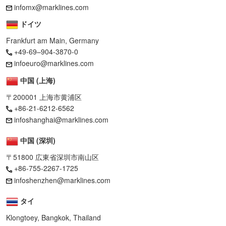
infomx@marklines.com
ドイツ
Frankfurt am Main, Germany
+49-69–904-3870-0
infoeuro@marklines.com
中国 (上海)
〒200001 上海市黄浦区
+86-21-6212-6562
infoshanghai@marklines.com
中国 (深圳)
〒51800 広東省深圳市南山区
+86-755-2267-1725
infoshenzhen@marklines.com
タイ
Klongtoey, Bangkok, Thailand