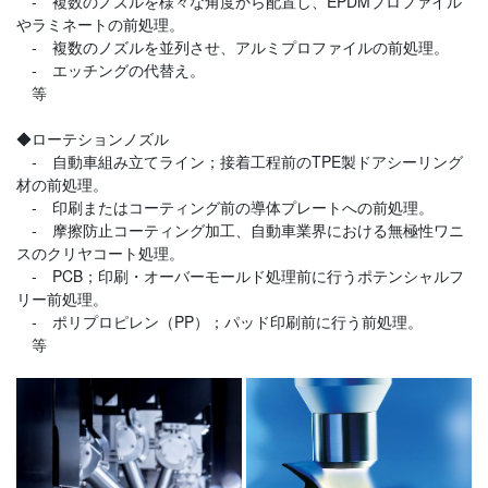
‐ 複数のノズルを様々な角度から配置し、EPDMプロファイル
やラミネートの前処理。
‐ 複数のノズルを並列させ、アルミプロファイルの前処理。
‐ エッチングの代替え。
等
◆ローテションノズル
‐ 自動車組み立てライン；接着工程前のTPE製ドアシーリング
材の前処理。
‐ 印刷またはコーティング前の導体プレートへの前処理。
‐ 摩擦防止コーティング加工、自動車業界における無極性ワニ
スのクリヤコート処理。
‐ PCB；印刷・オーバーモールド処理前に行うポテンシャルフ
リー前処理。
‐ ポリプロピレン（PP）；パッド印刷前に行う前処理。
等