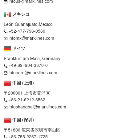
infous@marklines.com
メキシコ
León Guanajuato,Mexico
+52-477-796-0560
infomx@marklines.com
ドイツ
Frankfurt am Main, Germany
+49-69–904-3870-0
infoeuro@marklines.com
中国 (上海)
〒200001 上海市黄浦区
+86-21-6212-6562
infoshanghai@marklines.com
中国 (深圳)
〒51800 広東省深圳市南山区
+86-755-2267-1725