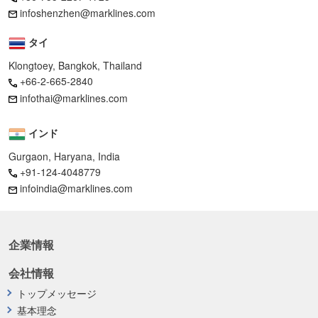
infoshenzhen@marklines.com
タイ
Klongtoey, Bangkok, Thailand
+66-2-665-2840
infothai@marklines.com
インド
Gurgaon, Haryana, India
+91-124-4048779
infoindia@marklines.com
企業情報
会社情報
トップメッセージ
基本理念