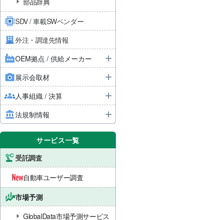
部品辞典
SDV / 車載SWベンダー
外注・調達先情報
OEM拠点 / 供給メーカー
展示会取材
人事組織 / 決算
法規制情報
サービス一覧
受託調査
自動車ユーザー調査
市場予測
GlobalData市場予測サービス