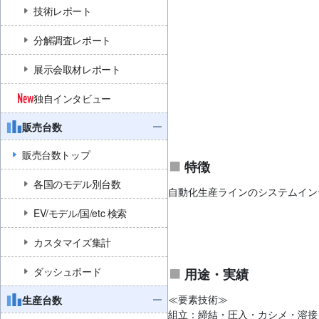
技術レポート
分解調査レポート
展示会取材レポート
独自インタビュー
販売台数
販売台数トップ
特徴
各国のモデル別台数
自動化生産ラインのシステムインテグ
EV/モデル/国/etc 検索
カスタマイズ集計
ダッシュボード
用途・実績
≪要素技術≫
生産台数
組立：締結・圧入・カシメ・溶接