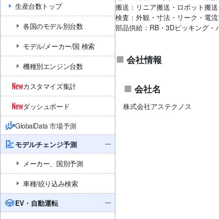
生産台数トップ
搬送：リニア搬送・ロボット搬送
検査：外観・寸法・リーク・電流
各国のモデル別台数
部品供給：RB・3Dピッキング
モデル/メーカー/国 検索
会社情報
機種別エンジン台数
カスタマイズ集計
会社名
株式会社アステクノス
ダッシュボード
GlobalData 市場予測
モデルチェンジ予測
メーカー、国別予測
車種/絞り込み検索
EV・自動運転