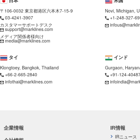
日本
米国
〒106-0032 東京都港区六本木7-15-9
Novi, Michigan, 
03-4241-3907
+1-248-327-69
カスタマーサポートデスク
infous@markli
support@marklines.com
メディア関係者様向け
media@marklines.com
タイ
インド
Klongtoey, Bangkok, Thailand
Gurgaon, Haryana
+66-2-665-2840
+91-124-4048
infothai@marklines.com
infoindia@mar
企業情報
IR情報
IRニュース