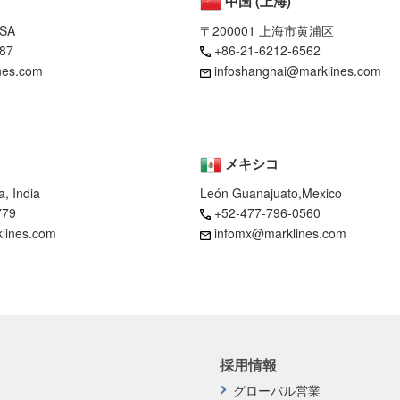
中国 (上海)
USA
〒200001 上海市黄浦区
87
+86-21-6212-6562
nes.com
infoshanghai@marklines.com
メキシコ
, India
León Guanajuato,Mexico
779
+52-477-796-0560
klines.com
infomx@marklines.com
採用情報
グローバル営業