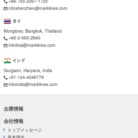
+86-755-2267-1725
infoshenzhen@marklines.com
タイ
Klongtoey, Bangkok, Thailand
+66-2-665-2840
infothai@marklines.com
インド
Gurgaon, Haryana, India
+91-124-4048779
infoindia@marklines.com
企業情報
会社情報
トップメッセージ
基本理念