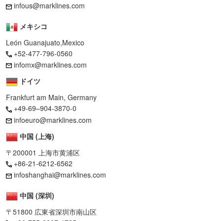
infous@marklines.com
メキシコ
León Guanajuato,Mexico
+52-477-796-0560
infomx@marklines.com
ドイツ
Frankfurt am Main, Germany
+49-69–904-3870-0
infoeuro@marklines.com
中国 (上海)
〒200001 上海市黄浦区
+86-21-6212-6562
infoshanghai@marklines.com
中国 (深圳)
〒51800 広東省深圳市南山区