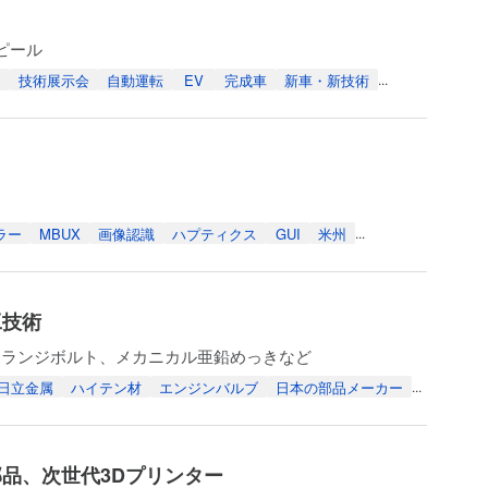
ピール
州
技術展示会
自動運転
EV
完成車
新車・新技術
...
ラー
MBUX
画像認識
ハプティクス
GUI
米州
...
工技術
フランジボルト、メカニカル亜鉛めっきなど
日立金属
ハイテン材
エンジンバルブ
日本の部品メーカー
...
部品、次世代3Dプリンター