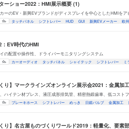
ーショー2022：HMI展示概要 (1)
カーのEV・新興EVブランドがディスプレイを中心としたHMIをア
タッチパネル
シフトレバー
HUD
GUI
新興EVメーカー
欧
22：EV時代のHMI
イの配置や操作性、ドライバーモニタリングシステム
カーオーディオ
タッチパネル
シャイテック
シフトレバー
ミ
くり】マークラインズオンライン展示会2021：金属加
、ハイテン材プレス、液圧成形排気管、精密熱鍛歯車、低コスト
ブレーキホース
シフトレバー
めっき
日鍛バルブ
金属加工
くり】名古屋ものづくりワールド2019：軽量化、要素