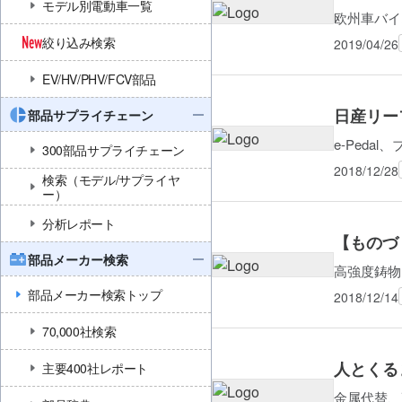
モデル別電動車一覧
欧州車バイ
絞り込み検索
2019/04/26
EV/HV/PHV/FCV部品
日産リー
部品サプライチェーン
e-Ped
300部品サプライチェーン
2018/12/28
検索（モデル/サプライヤ
ー）
分析レポート
【ものづ
部品メーカー検索
高強度鋳物
部品メーカー検索トップ
2018/12/14
70,000社検索
人とくる
主要400社レポート
金属代替、