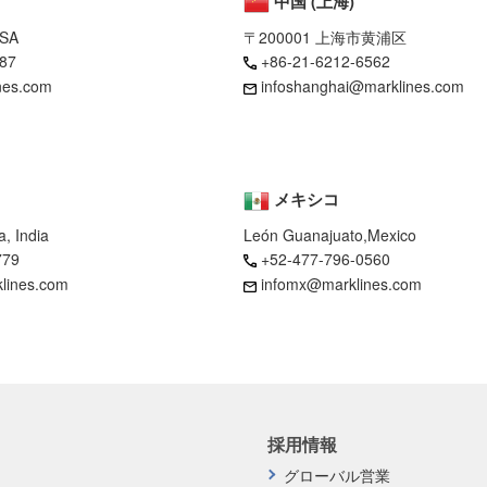
中国 (上海)
USA
〒200001 上海市黄浦区
87
+86-21-6212-6562
nes.com
infoshanghai@marklines.com
メキシコ
, India
León Guanajuato,Mexico
779
+52-477-796-0560
klines.com
infomx@marklines.com
採用情報
グローバル営業