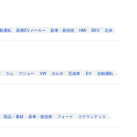
動運転
新興EVメーカー
新車・新技術
HMI
BEV
北米
ダ
ラム
プジョー
VW
ボルボ
完成車
EV
自動運転
...
部品・素材
新車・新技術
フォード
ステランティス
...