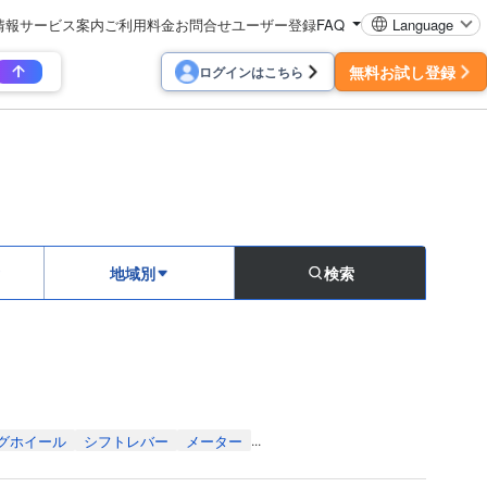
情報
サービス案内
ご利用料金
お問合せ
ユーザー登録
FAQ
Language
無料お試し登録
ログインはこちら
地域別
検索
グホイール
シフトレバー
メーター
...