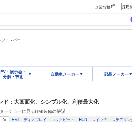
採用
企業情報
シフトレバー
EV・展示会・
自動車メーカー
部品メーカー
分解・技術
レンド：大画面化、シンプル化、利便最大化
ターショーに見るHMI装備の解説
HMI
ディスプレイ
コックピット
HUD
スイッチ
ステアリン