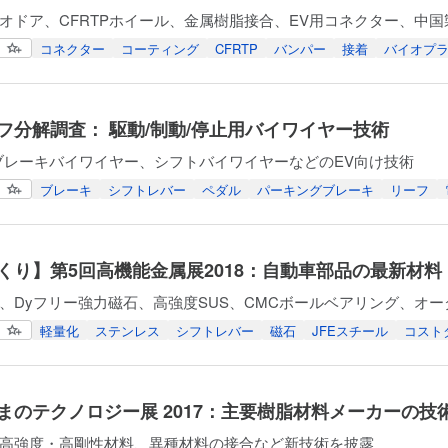
オドア、CFRTPホイール、金属樹脂接合、EV用コネクター、中
コネクター
コーティング
CFRTP
バンパー
接着
バイオプ
フ分解調査： 駆動/制動/停止用バイワイヤー技術
al、ブレーキバイワイヤー、シフトバイワイヤーなどのEV向け技術
ブレーキ
シフトレバー
ペダル
パーキングブレーキ
リーフ
くり】第5回高機能金属展2018：自動車部品の最新材料
、Dyフリー強力磁石、高強度SUS、CMCボールベアリング、オ
軽量化
ステンレス
シフトレバー
磁石
JFEスチール
コスト
まのテクノロジー展 2017：主要樹脂材料メーカーの技
高強度・高剛性材料、異種材料の接合など新技術を披露