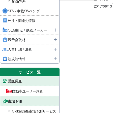
部品辞典
2017/06/13
SDV / 車載SWベンダー
外注・調達先情報
OEM拠点 / 供給メーカー
展示会取材
人事組織 / 決算
法規制情報
サービス一覧
受託調査
自動車ユーザー調査
市場予測
GlobalData市場予測サービス