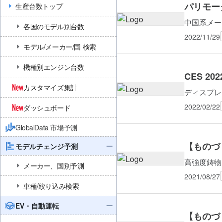
パリモータ
生産台数トップ
中国系メー
各国のモデル別台数
2022/11/29
モデル/メーカー/国 検索
機種別エンジン台数
CES 20
カスタマイズ集計
ディスプレ
2022/02/22
ダッシュボード
GlobalData 市場予測
【ものづ
モデルチェンジ予測
高強度鋳物
メーカー、国別予測
2021/08/27
車種/絞り込み検索
EV・自動運転
【ものづ