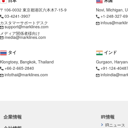
日本
米国
〒106-0032 東京都港区六本木7-15-9
Novi, Michigan, 
03-4241-3907
+1-248-327-69
カスタマーサポートデスク
infous@markli
support@marklines.com
メディア関係者様向け
media@marklines.com
タイ
インド
Klongtoey, Bangkok, Thailand
Gurgaon, Haryana
+66-2-665-2840
+91-124-4048
infothai@marklines.com
infoindia@mar
企業情報
IR情報
IRニュース