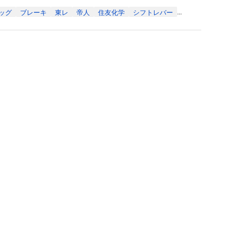
ッグ
ブレーキ
東レ
帝人
住友化学
シフトレバー
...