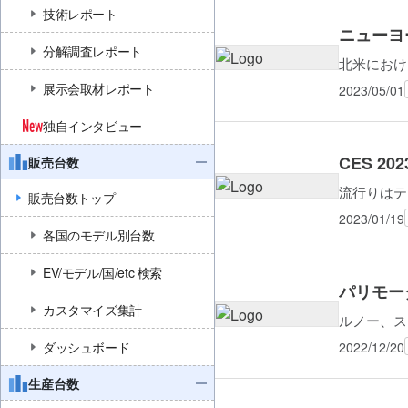
技術レポート
ニューヨ
分解調査レポート
北米におけ
展示会取材レポート
2023/05/01
独自インタビュー
CES 2
販売台数
流行りはテ
販売台数トップ
2023/01/19
各国のモデル別台数
EV/モデル/国/etc 検索
パリモータ
カスタマイズ集計
ルノー、ス
2022/12/20
ダッシュボード
生産台数