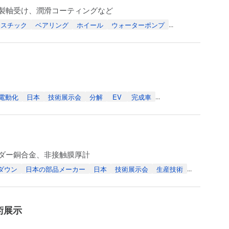
国製軸受け、潤滑コーティングなど
ラスチック
ベアリング
ホイール
ウォーターポンプ
...
電動化
日本
技術展示会
分解
EV
完成車
...
ーダー銅合金、非接触膜厚計
ダウン
日本の部品メーカー
日本
技術展示会
生産技術
...
術展示