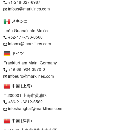
+1-248-327-6987
infous@marklines.com
メキシコ
León Guanajuato,Mexico
+52-477-796-0560
infomx@marklines.com
ドイツ
Frankfurt am Main, Germany
+49-69–904-3870-0
infoeuro@marklines.com
中国 (上海)
〒200001 上海市黄浦区
+86-21-6212-6562
infoshanghai@marklines.com
中国 (深圳)
〒51800 広東省深圳市南山区