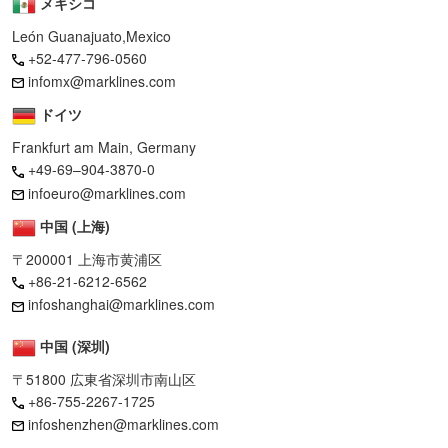
メキシコ
León Guanajuato,Mexico
+52-477-796-0560
infomx@marklines.com
ドイツ
Frankfurt am Main, Germany
+49-69–904-3870-0
infoeuro@marklines.com
中国 (上海)
〒200001 上海市黄浦区
+86-21-6212-6562
infoshanghai@marklines.com
中国 (深圳)
〒51800 広東省深圳市南山区
+86-755-2267-1725
infoshenzhen@marklines.com