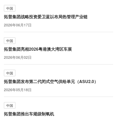
中国
拓普集团战略投资爱卫蓝以布局热管理产业链
2026年06月17日
中国
拓普集团亮相2026粤港澳大湾区车展
2026年06月02日
中国
拓普集团发布第二代闭式空气供给单元（ASU2.0）
2026年05月18日
中国
拓普集团推出车规级制氧机