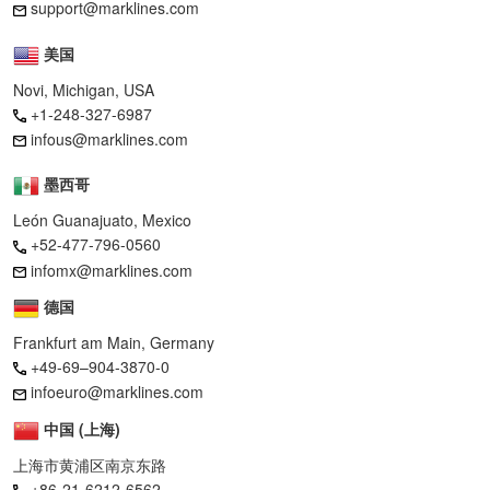
support@marklines.com
美国
Novi, Michigan, USA
+1-248-327-6987
infous@marklines.com
墨西哥
León Guanajuato, Mexico
+52-477-796-0560
infomx@marklines.com
德国
Frankfurt am Main, Germany
+49-69–904-3870-0
infoeuro@marklines.com
中国 (上海)
上海市黄浦区南京东路
+86-21-6212-6562