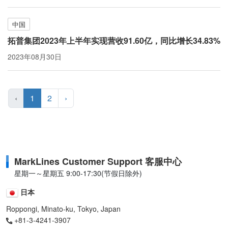
中国
拓普集团2023年上半年实现营收91.60亿，同比增长34.83%
2023年08月30日
‹
1
2
›
MarkLines Customer Support 客服中心
星期一～星期五 9:00-17:30(节假日除外)
日本
Roppongi, Minato-ku, Tokyo, Japan
+81-3-4241-3907