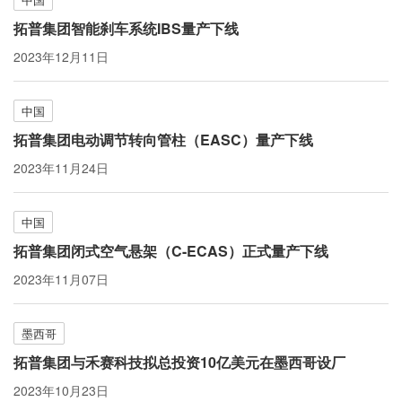
拓普集团智能刹车系统IBS量产下线
2023年12月11日
中国
拓普集团电动调节转向管柱（EASC）量产下线
2023年11月24日
中国
拓普集团闭式空气悬架（C-ECAS）正式量产下线
2023年11月07日
墨西哥
拓普集团与禾赛科技拟总投资10亿美元在墨西哥设厂
2023年10月23日