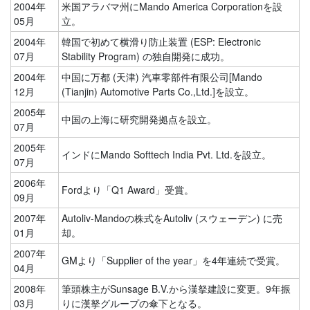
2004年
米国アラバマ州にMando America Corporationを設
05月
立。
2004年
韓国で初めて横滑り防止装置 (ESP: Electronic
07月
Stability Program) の独自開発に成功。
2004年
中国に万都 (天津) 汽車零部件有限公司[Mando
12月
(Tianjin) Automotive Parts Co.,Ltd.]を設立。
2005年
中国の上海に研究開発拠点を設立。
07月
2005年
インドにMando Softtech India Pvt. Ltd.を設立。
07月
2006年
Fordより「Q1 Award」受賞。
09月
2007年
Autoliv-Mandoの株式をAutoliv (スウェーデン) に売
01月
却。
2007年
GMより「Supplier of the year」を4年連続で受賞。
04月
2008年
筆頭株主がSunsage B.V.から漢拏建設に変更。9年振
03月
りに漢拏グループの傘下となる。