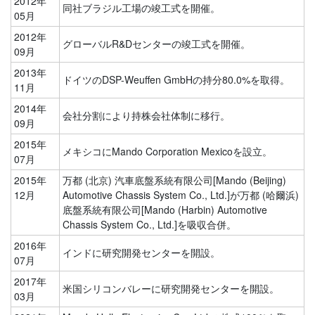
2012年
同社ブラジル工場の竣工式を開催。
05月
2012年
グローバルR&Dセンターの竣工式を開催。
09月
2013年
ドイツのDSP-Weuffen GmbHの持分80.0%を取得。
11月
2014年
会社分割により持株会社体制に移行。
09月
2015年
メキシコにMando Corporation Mexicoを設立。
07月
2015年
万都 (北京) 汽車底盤系統有限公司[Mando (Beijing)
12月
Automotive Chassis System Co., Ltd.]が万都 (哈爾浜)
底盤系統有限公司[Mando (Harbin) Automotive
Chassis System Co., Ltd.]を吸収合併。
2016年
インドに研究開発センターを開設。
07月
2017年
米国シリコンバレーに研究開発センターを開設。
03月