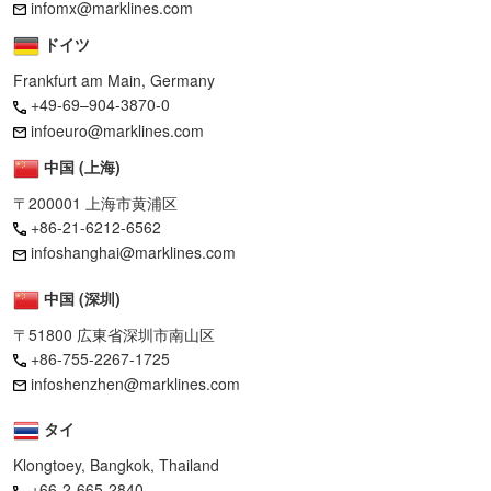
infomx@marklines.com
ドイツ
Frankfurt am Main, Germany
+49-69–904-3870-0
infoeuro@marklines.com
中国 (上海)
〒200001 上海市黄浦区
+86-21-6212-6562
infoshanghai@marklines.com
中国 (深圳)
〒51800 広東省深圳市南山区
+86-755-2267-1725
infoshenzhen@marklines.com
タイ
Klongtoey, Bangkok, Thailand
+66-2-665-2840