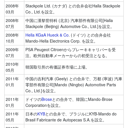
2008年
Stackpole Ltd. (カナダ) との合弁会社Halla Stackpole
03月
Co., Ltd.を設立。
2008年
中国に漢拏世特科 (北京) 汽車部件有限公司[Halla
07月
Stackpole (Beijing) Automotive Co., Ltd.]を設立。
2008年
Hella KGaA Hueck & Co
. (ドイツ) との合弁会社
10月
Mando-Hella Electronics Corp. を設立。
2009年
PSA Peugeot Citroenからブレーキキャリパーを受
07月
注。欧州自動車メーカーからの初受注となる。
2010年
韓国取引所の有価証券市場に上場。
05月
2011年
中国の吉利汽車 (Geely) との合弁で、万都 (寧波) 汽車
01月
零部件有限公司[Mando (Ningbo) Automotive Parts
Co., Ltd.]を設立。
2011年
ドイツの
Brose
との合弁で、韓国にMando-Brose
01月
Corporationを設立。
2011年
日本の
KYB
との合弁で、ブラジルにKYB-Mando do
05月
Brasil Fabricante de Autopecas S.A.を設立。