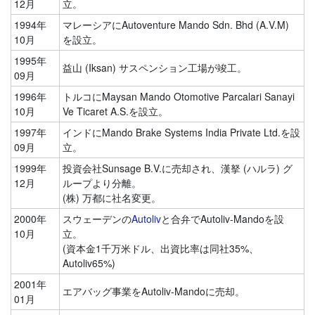
12月
立。
1994年
マレーシアにAutoventure Mando Sdn. Bhd (A.V.M)
10月
を設立。
1995年
益山 (Iksan) サスペンション工場が竣工。
09月
1996年
トルコにMaysan Mando Otomotive Parcalari Sanayi
10月
Ve Ticaret A.S.を設立。
1997年
インドにMando Brake Systems India Private Ltd.を設
09月
立。
1999年
投資会社Sunsage B.V.に売却され、漢拏 (ハルラ) グ
12月
ループより分離。
(株) 万都に社名変更。
2000年
スウェーデンの
Autoliv
と合弁でAutoliv-Mandoを設
10月
立。
(資本金1千万米ドル、出資比率は同社35%、
Autoliv65%)
2001年
エアバッグ事業をAutoliv-Mandoに売却。
01月