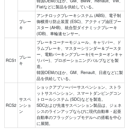
韓国OEMのほか、GM、BMW、Renault、VW、
Fiatなどに製品を供給している。
アンチロックブレーキシステム (ABS)、電子制
ブレー
御横滑り防止装置 (ESC)、アクティブ油圧ブー
キ
スター (AHB)、統合型ダイナミックブレーキ
(IDB)、車輪速センサー。
ブレーキコーナーモジュール、キャリパー、ド
ラムブレーキ、マスターシリンダー＆ブースタ
ー、電動パーキングブレーキ(モーターオンキャ
ブレー
RCS1
リパー)、プロポーショニングバルブなどを製
キ
造。
韓国OEMのほか、GM、Renault、日産などに製
品を供給している。
ショックアブソーバーサスペンション、ストラ
ットサスペンション、スマートダンピングコン
サスペ
トロールシステム (SDC)などを製造。
RCS2
ンショ
SDCおよび先進サスペンション製品は、ジェネ
ン
シスのラインアップならびに現代自動車・起亜
自動車のフラッグシップモデルへの搭載を中心
に展開。