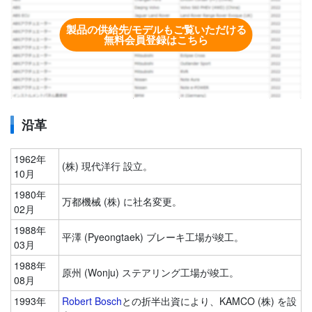
製品の供給先/モデルもご覧いただける
無料会員登録はこちら
沿革
1962年
(株) 現代洋行 設立。
10月
1980年
万都機械 (株) に社名変更。
02月
1988年
平澤 (Pyeongtaek) ブレーキ工場が竣工。
03月
1988年
原州 (Wonju) ステアリング工場が竣工。
08月
1993年
Robert Bosch
との折半出資により、KAMCO (株) を設