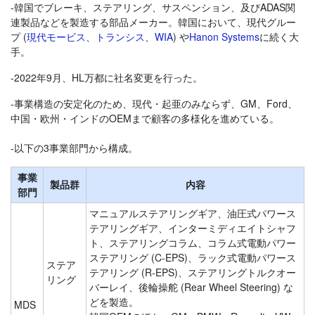
-韓国でブレーキ、ステアリング、サスペンション、及びADAS関
連製品などを製造する部品メーカー。韓国において、現代グルー
プ (
現代モービス
、
トランシス
、
WIA
) や
Hanon Systems
に続く大
手。
‐2022年9月、HL万都に社名変更を行った。
-事業構造の安定化のため、現代・起亜のみならず、GM、Ford、
中国・欧州・インドのOEMまで顧客の多様化を進めている。
-以下の3事業部門から構成。
事業
製品群
内容
部門
マニュアルステアリングギア、油圧式パワース
テアリングギア、インターミディエイトシャフ
ト、ステアリングコラム、コラム式電動パワー
ステアリング (C-EPS)、ラック式電動パワース
ステア
テアリング (R-EPS)、ステアリングトルクオー
リング
バーレイ、後輪操舵 (Rear Wheel Steering) な
どを製造。
MDS