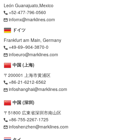
León Guanajuato,Mexico
+52-477-796-0560
infomx@marklines.com
ドイツ
Frankfurt am Main, Germany
+49-69–904-3870-0
infoeuro@marklines.com
中国 (上海)
〒200001 上海市黄浦区
+86-21-6212-6562
infoshanghai@marklines.com
中国 (深圳)
〒51800 広東省深圳市南山区
+86-755-2267-1725
infoshenzhen@marklines.com
タイ