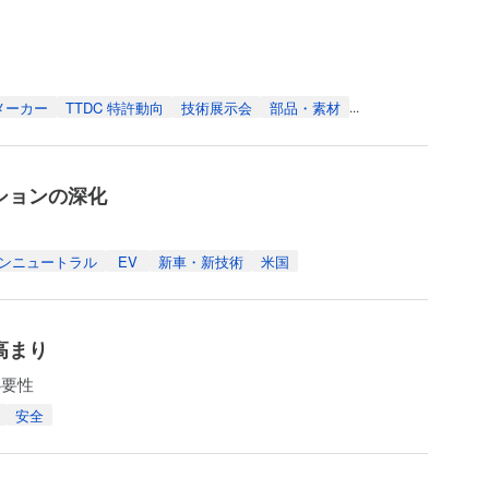
メーカー
TTDC 特許動向
技術展示会
部品・素材
...
ューションの深化
ンニュートラル
EV
新車・新技術
米国
の高まり
必要性
安全