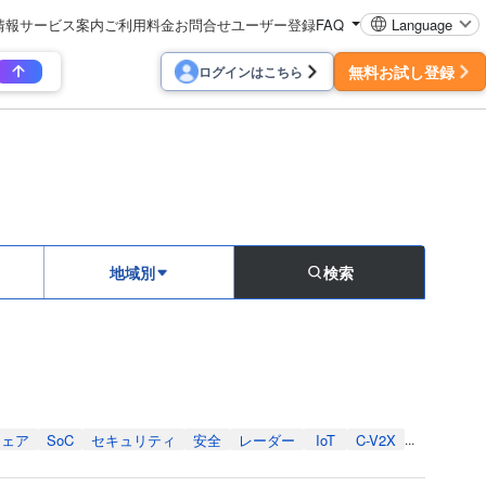
情報
サービス案内
ご利用料金
お問合せ
ユーザー登録
FAQ
Language
無料お試し登録
ログインはこちら
地域別
検索
ウェア
SoC
セキュリティ
安全
レーダー
IoT
C-V2X
...