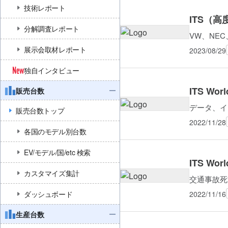
技術レポート
ITS（
分解調査レポート
VW、NEC
展示会取材レポート
2023/08/29
独自インタビュー
ITS W
販売台数
データ、イ
販売台数トップ
2022/11/28
各国のモデル別台数
EV/モデル/国/etc 検索
ITS W
カスタマイズ集計
交通事故死
2022/11/16
ダッシュボード
生産台数