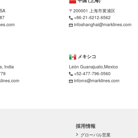
中国 (上海)
USA
〒200001 上海市黄浦区
87
+86-21-6212-6562
nes.com
infoshanghai@marklines.com
メキシコ
, India
León Guanajuato,Mexico
779
+52-477-796-0560
klines.com
infomx@marklines.com
採用情報
グローバル営業