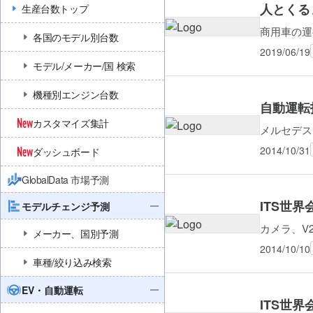
人とくる
生産台数トップ
商用車の運
各国のモデル別台数
2019/06/19
モデル/メーカー/国 検索
機種別エンジン台数
自動運転技
カスタマイズ集計
メルセデス
2014/10/31
ダッシュボード
GlobalData 市場予測
ITS世
モデルチェンジ予測
カメラ、V
メーカー、国別予測
2014/10/10
車種/絞り込み検索
EV・自動運転
ITS世界