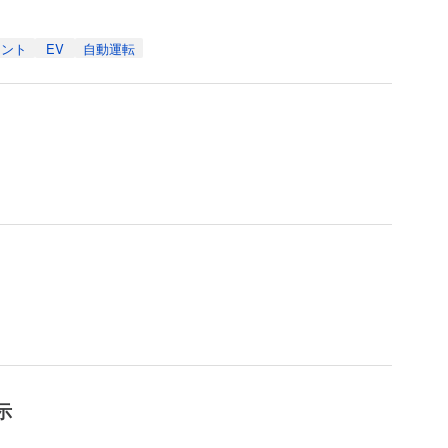
メント
EV
自動運転
示