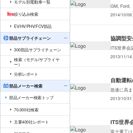
モデル別電動車一覧
GM, Fo
絞り込み検索
2014/10/06
EV/HV/PHV/FCV部品
協調型安
部品サプライチェーン
ITS世界会
300部品サプライチェーン
2013/11/14
検索（モデル/サプライヤ
ー）
分析レポート
自動運転
部品メーカー検索
急速に高ま
部品メーカー検索トップ
2013/10/31
70,000社検索
ITS世
主要400社レポート
富士重工は