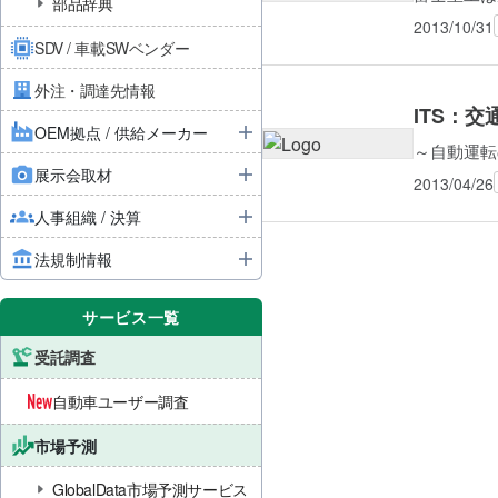
部品辞典
2013/10/31
SDV / 車載SWベンダー
外注・調達先情報
ITS：
OEM拠点 / 供給メーカー
～自動運転
展示会取材
2013/04/26
人事組織 / 決算
法規制情報
サービス一覧
受託調査
自動車ユーザー調査
市場予測
GlobalData市場予測サービス