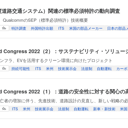
高度道路交通システム）関連の標準必須特許の動向調査
、QualcommのSEP（標準必須特許）技術概要
特許調査
外国特許出願
ITS
米国の部品メーカー
日本の部品
orld Congress 2022（2）：サステナビリティ・ソリ
ンフラ、EVを活用するクリーン環境に向けたプロジェクト
持続可能性
ITS
米州
技術展示会
法規制
自動運転
カーボ
orld Congress 2022（1）：道路の安全性に対する関心
亡者の増加に伴う、先進技術、道路設計の見直し、新しい戦略の
ITS
米州
技術展示会
法規制
自動運転
新車・新技術
米国