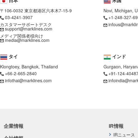
日本
米国
〒106-0032 東京都港区六本木7-15-9
Novi, Michigan, 
03-4241-3907
+1-248-327-69
カスタマーサポートデスク
infous@markli
support@marklines.com
メディア関係者様向け
media@marklines.com
タイ
インド
Klongtoey, Bangkok, Thailand
Gurgaon, Haryana
+66-2-665-2840
+91-124-4048
infothai@marklines.com
infoindia@mar
企業情報
IR情報
IRニュース