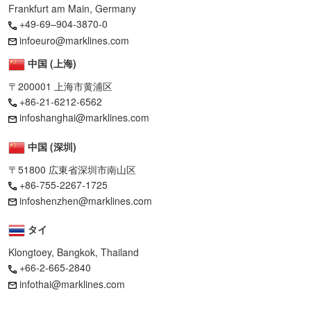
Frankfurt am Main, Germany
+49-69–904-3870-0
infoeuro@marklines.com
中国 (上海)
〒200001 上海市黄浦区
+86-21-6212-6562
infoshanghai@marklines.com
中国 (深圳)
〒51800 広東省深圳市南山区
+86-755-2267-1725
infoshenzhen@marklines.com
タイ
Klongtoey, Bangkok, Thailand
+66-2-665-2840
infothai@marklines.com