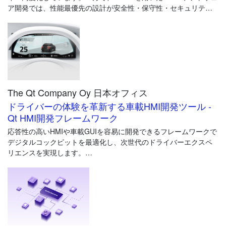
ア開発では、性能最優先の設計が安全性・保守性・セキュリティ
軽量な音声認識エンジンであり、低メモリ・低計算量ながら高い
リスクにつながるケースも少なくありません。
検出性能を実現しています。車載用途で求められる耐ノイズ性や
即応性を重視して開発されており、運転中の視線移動を抑えなが
Axivion for CUDA は、CUDA C++ を解析対象とした静的コード解
ら音声による安全かつ快適な操作を提供します。
析とアーキテクチャ検証を通じて、ISO 26262 に代表される機能
安全要件や、サイバーセキュリティを考慮した堅牢なソフトウェ
さらに、音声合成ミドルウェア ToSpeak™と組み合わせること
ア設計を実現します。
で、車両装備の操作から音声応答までをローカル環境で完結する
音声インターフェースとして構築できます。
The Qt Company Oy 日本オフィス
GPU 特有の並列処理や構造を正しく理解した解析により、車載開
発に不可欠な品質の一貫性・再現性・長期保守性を確保し、量産
ドライバーの体験を革新する車載HMI開発ツール -
開発・長期ライフサイクルを前提とした GPU ソフトウェア開発を
Qt HMI開発フレームワーク
支援します。
応答性の高いHMIや車載GUIを容易に開発できるフレームワークで
デジタルコックピットを最適化し、次世代のドライバーエクスペ
リエンスを実現します。
◆クロスプラットフォーム対応
デジタルメーター、HVAC、HUD、リアシートエンターテイメン
ト、インフォテイメントシステムやADASなど、単一のコードベー
スで一貫したインターフェースと操作感を実現し、異なるモデル
や画面サイズにも柔軟に対応します。