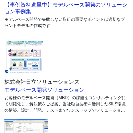
・EVバッテリー寿命監視
【事例資料進呈中】モデルベース開発のソリューシ
・車載システムの故障予測
ョン事例集
・ベンチマーク試験
モデルベース開発で失敗しない取組の重要なポイントは適切なプ
ラントモデルの作成です。
また、従来のCSD（CAN信号解析機器）に比べデバイスの大幅な
コスト低減を実現しました。
テクノプロ・デザイン社では、
・モデルベースシステムズエンジニアリング（MBSE）の適用
・モデルベースモデリング（プラント制御）
・シミュレーション開発環境構築、試験運用
・検証環境自動化（テストシナリオ自動生成等）
等の包括的なソリューションサービスを提供しております。
株式会社日立ソリューションズ
※資料送付をご希望される場合は下記フォームよりお申込下さい。
モデルベース開発ソリューション
お客様のモデルベース開発（MBD）の課題をコンサルティングに
て明確化し、解決策をご提案、当社独自技術を活用したSILS環境
の構築、設計、開発、テストまでワンストップでソリューション
をご提供します。