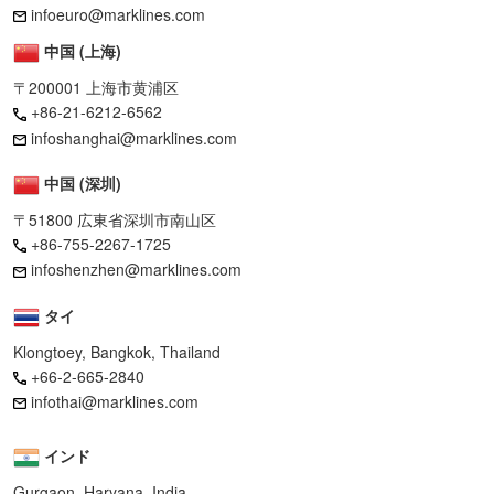
infoeuro@marklines.com
中国 (上海)
〒200001 上海市黄浦区
+86-21-6212-6562
infoshanghai@marklines.com
中国 (深圳)
〒51800 広東省深圳市南山区
+86-755-2267-1725
infoshenzhen@marklines.com
タイ
Klongtoey, Bangkok, Thailand
+66-2-665-2840
infothai@marklines.com
インド
Gurgaon, Haryana, India