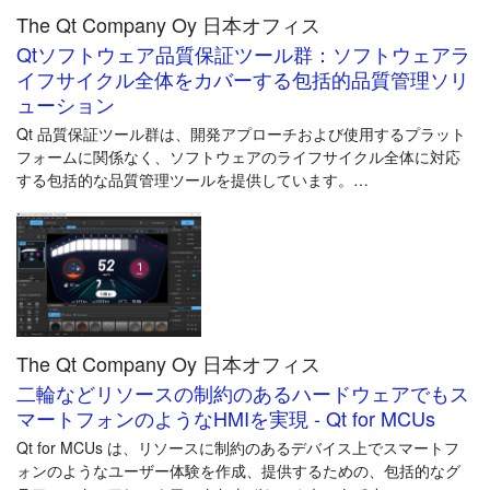
The Qt Company Oy 日本オフィス
・高品質な標準化されたHMIコンポーネントを提供​
・ハードウェアに依存しない効率的なHMI作成を実現​
Qtソフトウェア品質保証ツール群：ソフトウェアラ
・市場での持続性を確保し、Qt 長期サポートによる​製品の安定性
イフサイクル全体をカバーする包括的品質管理ソリ
を保証
ューション
Qt 品質保証ツール群は、開発アプローチおよび使用するプラット
フォームに関係なく、ソフトウェアのライフサイクル全体に対応
する包括的な品質管理ツールを提供しています。
・クロスプラットフォームのGUIテスト自動化ツール Squish
・バリデーションのためのコードカバレッジ分析ツール Coco
・結果を中央集約して分析するプラットフォーム Test Center
・持続可能性を確保するためのアーキテクチャ分析とソフトウエ
ア劣化を防ぐ静的解析ツール Axivion Suite
The Qt Company Oy 日本オフィス
製品の品質保証を向上させるための重要なツールとなっていま
す。
二輪などリソースの制約のあるハードウェアでもス
マートフォンのようなHMIを実現 - Qt for MCUs
Qt for MCUs は、リソースに制約のあるデバイス上でスマートフ
ォンのようなユーザー体験を作成、提供するための、包括的なグ