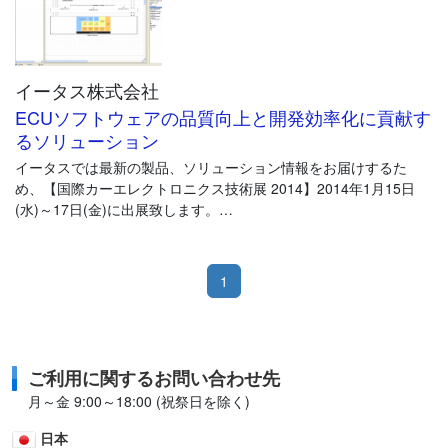
イータス株式会社
ECUソフトウェアの品質向上と開発効率化に貢献す
るソリューション
イータスでは最新の製品、ソリューション情報をお届けするた
め、【国際カーエレクトロニクス技術展 2014】2014年1月15日
(水)～17日(金)に出展致します。
http://www.car-ele.jp/
今年は「一歩先の制御ソフトウェア開発のために」をテーマに、
1
AUTOSAR、テストシステムHILSの経済的な代用システム
FIL(Function in the loop)ソリューション、MBDツール、等ご紹介
させて頂きます。
ご利用に関するお問い合わせ先
ご来場の際は是非 弊社ブースにお立ち寄り下さい。
月～金 9:00～18:00 (祝祭日を除く)
======================================================
日本
ETASブース番号: 西4-36 テスティングゾーン