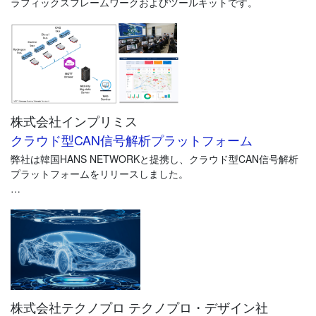
ラフィックスフレームワークおよびツールキットです。
株式会社インプリミス
クラウド型CAN信号解析プラットフォーム
弊社は韓国HANS NETWORKと提携し、クラウド型CAN信号解析
プラットフォームをリリースしました。
多数の車両から１台当たり500以上のCAN信号を取得クラウド上に
保存し、リアルタイムに端末上で走行車両のモニターができま
す。以下のアプリケーションに最適です。
・フリート試験
・試験車両の公道走行データのリアルタイム監視
・リース車両や公共交通システムの安全予測診断
株式会社テクノプロ テクノプロ・デザイン社
・ビッグデータ収集、解析による車両の故障予測