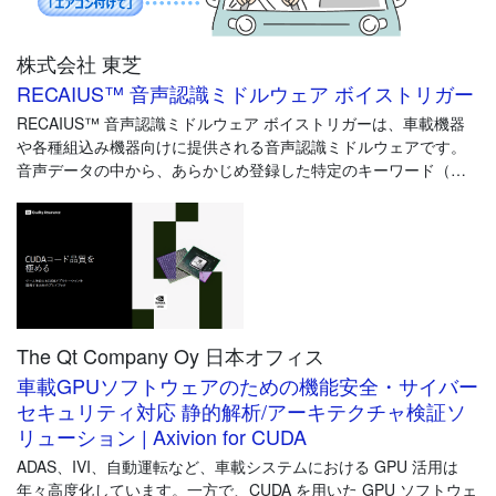
する車載端末や組み込み機器上で直接動作します。
そのため、通信圏外やトンネル内など通信品質が不安定な環境で
株式会社 東芝
も安定した音声サービスを提供でき、低遅延かつ高い可用性を実
現します。
RECAIUS™ 音声認識ミドルウェア ボイストリガー
RECAIUS™ 音声認識ミドルウェア ボイストリガーは、車載機器
1999年から車載分野で採用されており、カーナビゲーションシス
や各種組込み機器向けに提供される音声認識ミドルウェアです。
テムをはじめとする車載機器への豊富な搭載実績を有していま
音声データの中から、あらかじめ登録した特定のキーワード（ウ
す。
ェイクアップワードや音声コマンド）を素早く検出し、機器やア
2024年末時点で累計3,600万台以上の車載機器に搭載され、量産車
プリケーションの操作を実現します。お客様製品へ「音声による
載システムで求められる安定性・継続供給・品質要求に対応して
指示を聞き取る機能」を追加するSDK（ソフトウェア部品）とし
きました。
て提供され、カーナビゲーションシステム、IVI、デジタルコック
ピット、家電、ゲーム機器など幅広い製品への組込みが可能で
また、ToSpeak™は用途や搭載リソースに応じて複数のラインア
す。
ップを用意しています。
省リソース重視のモデルから、DNN（Deep Neural Network）技術
The Qt Company Oy 日本オフィス
一般的なクラウドで稼働させる音声認識サービスとは異なり、エ
を活用した高音質モデルまで選択可能で、車両グレードやHMI要件
ッジ側の機器上で動作するため、通信環境を必要としません。ト
車載GPUソフトウェアのための機能安全・サイバー
に応じた最適な音声UXを実現できます。
ンネル内や通信不安定な環境でも安定して利用でき、低遅延で高
セキュリティ対応 静的解析/アーキテクチャ検証ソ
い即応性を実現します。音声コマンドやウェイクアップワードに
リューション | Axivion for CUDA
よるハンズフリー操作を構築する用途に適しています。
ADAS、IVI、自動運転など、車載システムにおける GPU 活用は
年々高度化しています。一方で、CUDA を用いた GPU ソフトウェ
ボイストリガーは、DNN（Deep Neural Network）技術を活用した