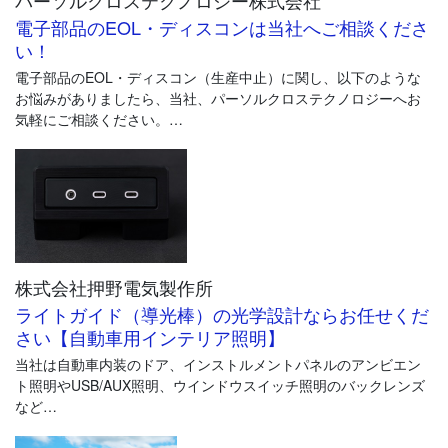
在化
電子部品のEOL・ディスコンは当社へご相談くださ
交通事故防止、ドライバーの負担軽減などを目的に、自動車メ
い！
ーカーや部品メーカー各社でADASの技術開発が進み、多くの運転
電子部品のEOL・ディスコン（生産中止）に関し、以下のような
支援技術が実用化されています。ADASは衝突被害軽減ブレーキ
お悩みがありましたら、当社、パーソルクロステクノロジーへお
（Advanced Emergency Braking System、以下AEBS）や前方の車
気軽にご相談ください。
両に追従して走行する車間距離制御装置（Adaptive Cruise
Control、以下ACC）が代表的ですが、近年はシステムの多様化、
・部品メーカー再編や生産合理化によるEOLの急増
高度化が進んでいます。
・設計リソース不足
その一方で、自動車メーカー各社によりシステムの名称やセン
・対応期限に間に合わず、生産ストップに！？
シング方式、制御方法に違いがあるため、同一基準での比較が難
・顧客との信頼関係を考慮し、EOLが必要
しく、横並びで性能比較を実施したいという要望が高まっていま
す。また、定められた保安基準や各試験法に準じた試験を行うだ
けでなく、車両が何を検知し、どのように判断・制御し、どのよ
株式会社押野電気製作所
うな挙動をするのかを計測し評価を行うサービスのニーズも高ま
ライトガイド（導光棒）の光学設計ならお任せくだ
っています。
さい【自動車用インテリア照明】
当社は自動車内装のドア、インストルメントパネルのアンビエン
ト照明やUSB/AUX照明、ウインドウスイッチ照明のバックレンズ
など
様々なライトガイド（導光棒）の開発実績がございます。