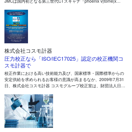
JMCは国内初となる第三世代CTスキャナ『phoenix v|tome|x
https://www.jmc-ct.jp/
c450』を導入し、
CTスキャナによる金属・樹脂製品の測定・検査サービスをご提供
致します。
CTスキャナとは物体を透過する"X線"を製品に当てることで、
物体内部の大小さまざまな構造を可視化する装置のことです。
株式会社コスモ計器
JMCが導入するCTスキャナ『v|tome|x c450』は製品の内部検査
や、
圧力校正なら「ISO/IEC17025」認定の校正機関コ
内部寸法の計測を短時間で行なうことが出来ます。
スモ計器で
校正作業における高い技術能力及び、国家標準・国際標準からの
また、図面やCADデータが存在しない製品の2D・3Dデータ化や、
安定供給を求められるお客様の意識が高まるなか、2009年7月31
応力解析や流動解析などへの撮影データの利用が可能です。
日、株式会社コスモ計器 コスモグループ校正室は、財団法人日本
適合性認定協会(JAB)より、校正機関・試験所の国際規格である
>>詳しくは、CTスキャンサービス専門サイトへ
ISO/IEC 17025：2005（校正機関及び試験所の能力に関する一般
https://www.jmc-ct.jp/
的要求事項）に適合し圧力校正機関として認定されました。
今後は計測機器メーカとして製品の提供のみならず、さらに信頼
性の高い校正サービスを提供させて頂くこととなりました。ご用
命、ご利用などお気軽にご相談下さい。