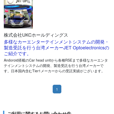
ィアダウンチームがない企業では、こうした活動を行うのは難し
いのが実情です。
インプリミスは、コストベンチマーキング手法を体系化し、短期
間で効率よく、廉価でコスト分析を行う手法を確立しました。 機
械加工部品の分析と電子部品の分析 組み合わせることによりほぼ
株式会社UKCホールディングス
すべての製品のコスト解析を可能にしました。
多様なカーエンターテインメントシステムの開発・
米国ブースロイド・デュウハースト(BDI) 社のDFMA(Design for
製造受託を行う台湾メーカーJET Optoelectronicsの
Manufacture & Assembly)は、テアダウンの際のコスト分析ベンチ
ご紹介です。
マーキングツールとして多くの企業で利用されています。 このツ
Andoroid搭載のCar head unitから各種RSEまで多様なカーエンタ
ールは、生産コスト解析に基づくコストモデルと呼ばれるアルゴ
テインメントシステムの開発、製造受託を行う台湾メーカーで
リズムにより製品のあるべきコスト（should-cost)を明らかにしま
す。日本国内含むTier1メーカーからの受託実績がございます。
す。
この手法をテアダウン分析に利用することにより、自社製品と競
合製品のコストを同一基準で偏りのなく比較分析することができ
1
ます。Should-Cost手法は、自社製品と競合製品間の設計の彼我比
較をコストの観点から明らかにします。
DFM コスト見積手法については下記をご参照ください。
ご利用に関するお問い合わせ先