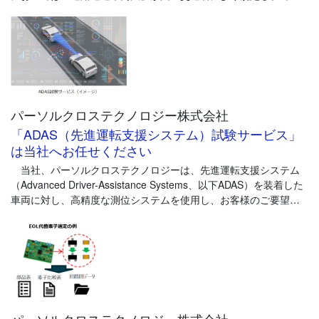
企業資格 労働者派遣事業許可番号「派13-316579」
ます。また、道路運送車両法には「保安基準」が定められてお
有料職業紹介事業許可番号「13-ユ-315141」
り、安全確保と公害防止などの観点から、自動車の設計製造のた
ISO9001(一部拠点)、プライバシーマーク
めの各種要件も規定されています。1998年に国連の「車両等の型
式認定相互承認協定」に加入した日本では、「協定規則」の採用
が段階的に進められています。
パーソルクロステクノロジー株式会社
「ADAS（先進運転支援システム）試験サービス」
は当社へお任せください
当社、パーソルクロステクノロジーは、先進運転支援システム
（Advanced Driver-Assistance Systems、以下ADAS）を装着した
車両に対し、高精度な測位システムを使用し、お客様のご要望に
沿った試験内容をご提供する「ADAS試験受託サービス」を行って
います。
同サービスでは、各種車両試験や保安基準に準拠した車両走行
の条件設定から、RTK（Real-Time Kinematic）による測位とセン
サー信号などを同期させたデータによる車両挙動の把握、および
機能評価までの試験を行います。
パーソルクロステクノロジー株式会社
■背景：ADASの普及と高度化が進む一方、試験における課題が顕