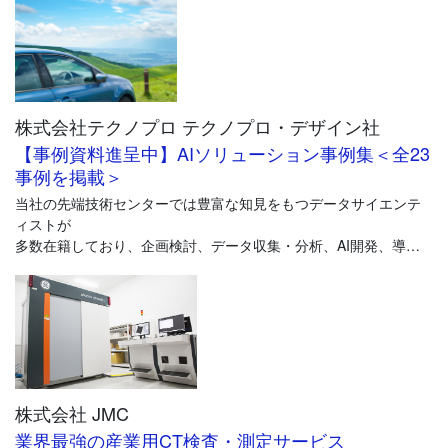
光学シミュレーションを使用した製品の設計はもちろん、実際に
ライトガイドを配置する周辺部品の取付形状のご提案や、
LEDの光度・色度の選定まで、トータルに対応いたします。
また、日本以外にドイツに開発拠点を置き、欧州のカーメーカー
株式会社テクノプロ テクノプロ・デザイン社
にも当社のライトガイドが採用されています。
両国のスタッフ同士が連携を取り、20年かけて培ったノウハウを
【事例資料進呈中】AIソリューション事例集＜全23
設計に活かしています。
事例を掲載＞
当社の先端技術センターでは豊富な知見をもつデータサイエンテ
ィストが
多数在籍しており、企画検討、データ収集・分析、AI開発、導
入・検証まで
トータルで対応。AIリテラシー教育など人材育成サポートも提供
可能です。
7,000名を超える当社所属エンジニアは製造業界向けの開発支援に
長年従事しており幅広い知識やノウハウを元に貴社のAI活用を推
進します。
株式会社 JMC
現在、ビジネス課題の解決に向けたAI開発事例（全23事例）を掲
業界最強の産業用CT検査・測定サービス