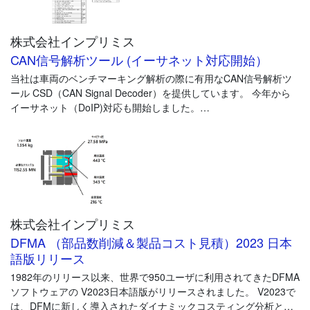
げています。
株式会社インプリミス
ASSY工程では、吸塵による異物対策や不織布貼付などにも対応
し、点灯検査・外観検査を実施し、「光る製品」としての品質を
CAN信号解析ツール (イーサネット対応開始）
確認したうえで出荷しています。
当社は車両のベンチマーキング解析の際に有用なCAN信号解析ツ
部品単体から完成ユニットまで、お客様のニーズに合わせた柔軟
ール CSD（CAN Signal Decoder）を提供しています。 今年から
な供給体制も当社の強みです。
イーサネット（DoIP)対応も開始しました。
CSDは、各OEM固有のCAN BUS システムへのアクセスを可能に
するCAN信号解析システムです。主な用途は以下の通りです。
1) 電動車の熱マネジメントシステム解析、電費測定
・ 様々な温度、走行条件における電動車コンポーネント制御ロジ
ックの解析を可能にする CAN信号モニタが可能です。
株式会社インプリミス
・ 同時に最大10のECU通信を監視し、各システム間の複雑なCAN
通信を識別できます。
DFMA （部品数削減＆製品コスト見積）2023 日本
・ 新しい通信ネットワーク（Ethernet、FlexRay）にも対応可能で
語版リリース
す。
1982年のリリース以来、世界で950ユーザに利用されてきたDFMA
ソフトウェアの V2023日本語版がリリースされました。 V2023で
2) 試験時間、コスト、労力を大幅に削減
は、DFMに新しく導入されたダイナミックコスティング分析と呼