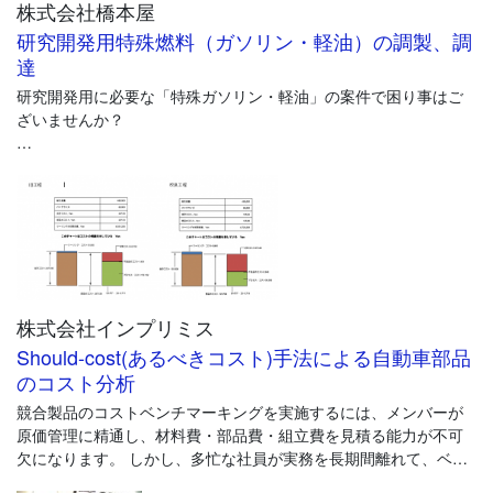
株式会社橋本屋
研究開発用特殊燃料（ガソリン・軽油）の調製、調
達
研究開発用に必要な「特殊ガソリン・軽油」の案件で困り事はご
ざいませんか？
http://www.kkhashimotoya.co.jp/support_up/supply_02.html
弊社は、研究開発に使用する試験用特殊燃料の販売、調製及び付
随する試験分析に多数の実績を持つ商社でございます。
試験用に特殊な燃料のご要望がございましたら、お気軽にご相談
ください。
株式会社インプリミス
Should-cost(あるべきコスト)手法による自動車部品
のコスト分析
競合製品のコストベンチマーキングを実施するには、メンバーが
原価管理に精通し、材料費・部品費・組立費を見積る能力が不可
欠になります。 しかし、多忙な社員が実務を長期間離れて、ベン
チマーキング活動に専念するのは困難なケースが多く、常設のテ