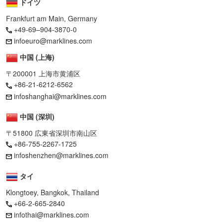
ドイツ
Frankfurt am Main, Germany
+49-69–904-3870-0
infoeuro@marklines.com
中国 (上海)
〒200001 上海市黄浦区
+86-21-6212-6562
infoshanghai@marklines.com
中国 (深圳)
〒51800 広東省深圳市南山区
+86-755-2267-1725
infoshenzhen@marklines.com
タイ
Klongtoey, Bangkok, Thailand
+66-2-665-2840
infothai@marklines.com