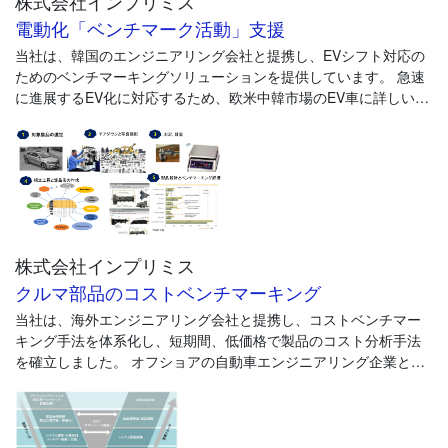
株式会社インプリミス
実施内容とプロジェクト例
電動化「ベンチマーク活動」支援
• 競合車の電動車の熱マネジメント回路解析（エアコン、ヒートポ
当社は、韓国のエンジニアリング会社と提携し、EVシフト対応の
ンプ動作）
ためのベンチマーキングソリューションを提供しています。 急速
• CAN信号解析
に進展するEV化に対応するため、欧米中韓市場のEV車に詳しい強
• 電動車の燃費、電費効率測定
力な技術リソースを利用できます。
• バッテリー充放電システムの解析
• 熱交換器システム、部品の動作解析
◆ ベンチマーキング受託試験
貴社の課題やご要望をお伝えいただければ、予備調査、車両手
左図 ： エネルギーフロー解析手法の概念図
配、試験計画、実施、報告まで一貫して対応いたします。 EV開発
右図 ： EV車熱マネジメントシステム例
に豊富な経験を持つ自動車、電池メーカ出身の技術者が、お客様
の技術課題をよく理解した上で、競合車の制御ロジックに対する
株式会社インプリミス
考察まで踏み込んだ解析が可能です。
クルマ部品のコストベンチマーキング
以下、実施プロジェクトの一例です。
当社は、海外エンジニアリング会社と提携し、コストベンチマー
キング手法を体系化し、短期間、低価格で製品のコスト分析手法
◆車両レベル解析◆
を確立しました。 オフショアの自動車エンジニアリング企業との
● トータル熱マネ制御
提携によりグローバルに「費用対効果」が高い自動車部品の分解
車載全系統（パワートレインと空調）の動作、相互連携、エネル
調査、分析サービスを提供します。
ギー収支の定量化など車両全体でどのようなバランスが意図され
ているかを調査します。
また、CADモデルによるデジタルコスト解析も可能です。 図面や