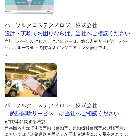
3Dモデルから、異なる材質、製法、製造場所に対して複数の条件
● エネルギーフロー解析
に対し、コストシミュレーションを行うことができます。
車両へのエネルギー入力(100%)が車両のどのシステムで消費され
ロスが発生しているかを測定することが可能です。 これにより、
パーソルクロステクノロジー株式会社
車両間の効率に関し詳細な彼我比較が可能となります。
● 専門の解析スタッフによる迅速な対応（通常、納期2-4週
設計・実験でお困りならば、当社へご相談ください
間）
詳細は、下記をご覧ください。
当社、パーソルクロステクノロジーは、総合人材サービス・パー
● 解析手法を体系化、最高レベルの解析粒度、精度を実現
▼ https://www.marklines.com/ja/product/14138 ▼
ソルグループ傘下の技術系エンジニアリング会社です。
● 全工程の加工機械ごとに機械レートを設定。
● 世界各国の原材料費、加工機、労務レート、光熱費等のデー
● 350kW/h 急速充放電、100kW/h 冷熱充放電システム解析
＜企業概要＞
タベースを維持管理
社名 パーソルクロステクノロジー株式会社
● サイクルタイムは、製造工程アルゴリズムに基づく各種ツー
- 左図： 受託試験対応フロー図 右図：充放電試験 BMSの制御マッ
(PERSOL CROSS TECHNOLOGY CO., LTD.)
ルにより計算。 二次加工、検査を含む全加工工程の詳細まで解
プ解析
設立 1979年10月11日
析。
代表者 代表取締役社長 正木 慎二
事業内容 テクノロジーソリューション事業
お客様のニーズごとに対応し、費用は最小化できます。 比較的簡
本社所在地 〒163-0451 東京都新宿区西新宿2-1-1 新宿
単な部品の解析や基板のコスト解析であれば10万円台から対応し
パーソルクロステクノロジー株式会社
三井ビルディング51F
ます。
TEL. 03-6370-6840
「認証試験サービス」は当社へご相談ください！
資本金 4億9,500万円
●自動車に関する法規
従業員数 9,706名 (2022年12月1日時点、当社所属の全
日本国内を走行する車両（自動車、原動機付自転車及び軽車両）
雇用形態の従業員数）
においては「道路運送車両法」が国土交通省により規定されてい