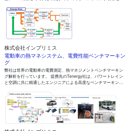
・ ベンチマーク車両の信号測定には車両に多くのセンサ装着が必
ばれる機能により、ユーザは入力項目をさらに簡略化することが
要になりますが、CSDは必要な信号の殆どをOBD診断用コネクタ
できます。
から取得できます。
・ 短時間でCANマッピングデータを作成でき（通常、2-3日、最長
さらに実装済みの金属押出シミュレーション機能に加え、射出成
５日）試験に要する膨大な時間、コストを削減できます。
形シミュレーション機能が追加されました。
3) 多数のCAN信号を取得可能
DFMAはDFM（製品コスト見積）とDFA(部品数削減)モジュールか
・ 診断用CAN通信を通じ、OBDロガーやブロードキャストCANよ
株式会社インプリミス
ら構成されています。
りも多くの信号を取得できます。
これは、DFA（組立のための設計）とDFM（製造のための設計）
電動車の熱マネシステム、電費性能ベンチマーキン
・ 以下、CSDにより取得したサンプル信号リストをご覧くださ
の間には互いに矛盾する要求が存在するからです。 製品設計の際
グ
い。
は、シンプルで組立が容易な製品は、部品数が最少になるという
弊社は世界の電動車の電費測定、熱マネジメントベンチマーキン
考えを優先し、その後に生産工程を最も有効に活用できるように
-------------------- メルセデスE350 48V Hybrid --------------------------
グ解析を行っています。 提携先のTenergy社は、パワートレイン
部品を設計すべきであるという考え方に基づいています。
----------------------------- DoIP Logging System -------------------------
と空調に共に精通したエンジニアによる高度なベンチマーキング
------
トータル解析が可能です。
この機会に、製品原価低減のためにDFMAの利用をご検討頂ければ
幸いです。
電費測定は、エネルギーフロー解析手法により、トータルのエネ
ルギー入力(100%)が車両のどのシステムで消費されロスが発生し
ているかを測定することが可能です。 これにより、車両間の詳細
な彼我比較が可能です。