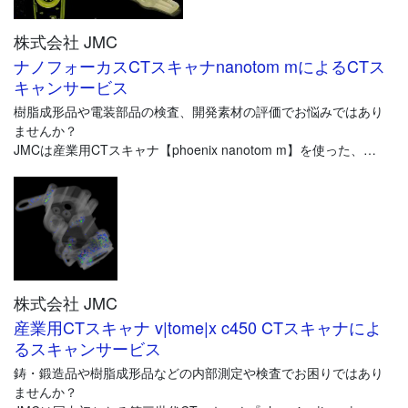
>>サービスの詳細は、CTスキャンサービス専門サイトへ
https://www.jmc-ct.jp/
株式会社 JMC
ナノフォーカスCTスキャナnanotom mによるCTス
キャンサービス
樹脂成形品や電装部品の検査、開発素材の評価でお悩みではあり
ませんか？
JMCは産業用CTスキャナ【phoenix nanotom m】を使った、
測定・検査サービスを提供しております。
CTスキャナとは物体を透過する"X線"を使って、
物体内部のさまざまな構造を可視化する装置のことです。
JMCが使用する【phoenix nanotom m】は、製品の内部検査、
内部・外部寸法の計測、製品の全形状データの取得を、
株式会社 JMC
高精度で行なうことが出来ます。
産業用CTスキャナ v|tome|x c450 CTスキャナによ
また、非接触測定機や3Dデジタイザが苦手とする、
るスキャンサービス
透明な製品、金属光沢を持った製品が測定可能です。
鋳・鍛造品や樹脂成形品などの内部測定や検査でお困りではあり
ませんか？
>>詳しくは、CTスキャンサービス専門サイトへ