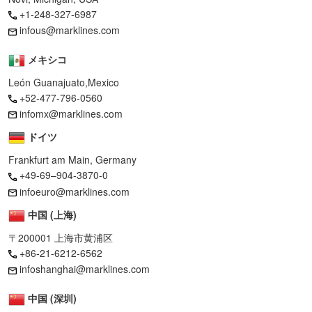
+1-248-327-6987
infous@marklines.com
メキシコ
León Guanajuato,Mexico
+52-477-796-0560
infomx@marklines.com
ドイツ
Frankfurt am Main, Germany
+49-69–904-3870-0
infoeuro@marklines.com
中国 (上海)
〒200001 上海市黄浦区
+86-21-6212-6562
infoshanghai@marklines.com
中国 (深圳)