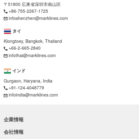
〒51800 広東省深圳市南山区
+86-755-2267-1725
infoshenzhen@marklines.com
タイ
Klongtoey, Bangkok, Thailand
+66-2-665-2840
infothai@marklines.com
インド
Gurgaon, Haryana, India
+91-124-4048779
infoindia@marklines.com
企業情報
会社情報