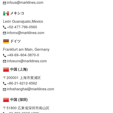
infous@marklines.com
メキシコ
León Guanajuato,Mexico
+52-477-796-0560
infomx@marklines.com
ドイツ
Frankfurt am Main, Germany
+49-69–904-3870-0
infoeuro@marklines.com
中国 (上海)
〒200001 上海市黄浦区
+86-21-6212-6562
infoshanghai@marklines.com
中国 (深圳)
〒51800 広東省深圳市南山区