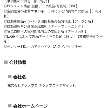
【事例集の中身を一部ご紹介】
◎BIシステム構築(設備データ統合/可視化)【IoT】
◎空調設備の消費エネルギー予測による消費電力の削減【予測分
析】
◎自動車部品インバータ回路基板の品質検査【データ分析】
◎自動運転向け画像認識技術【ディープラーニング】
◎電気自動車の電池性能向上の要因分析【データ分析】
◎Lot番号によって製品データを自動的に紐づけ【業務効率化ツー
ル】
◎センサー利活用のアドバイス【AIアドバイザリー】
会社情報
会社名
株式会社テクノプロ テクノプロ・デザイン社
会社ホームページ