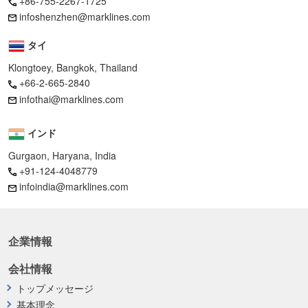
+86-755-2267-1725
infoshenzhen@marklines.com
タイ
Klongtoey, Bangkok, Thailand
+66-2-665-2840
infothai@marklines.com
インド
Gurgaon, Haryana, India
+91-124-4048779
infoindia@marklines.com
企業情報
会社情報
トップメッセージ
基本理念