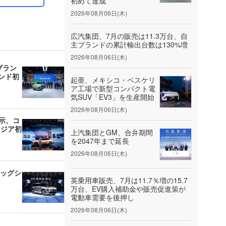
初めて達成
2026年08月06日(木)
広汽集団、7月の販売は11.3万台、自
主ブランドの累計輸出台数は130%増
2026年08月06日(木)
ブラン
ンド初
起亜、メキシコ・ペスケリ
ア工場で新型コンパクト電
気SUV「EV3」を生産開始
2026年08月06日(木)
展示、コ
アジア初
上汽集団とGM、合弁期間
を2047年まで延長
2026年08月06日(木)
ラッグシ
英乗用車販売、7月は11.7％増の15.7
万台、EV購入補助金や販売促進策が
電動車需要を後押し
2026年08月06日(木)