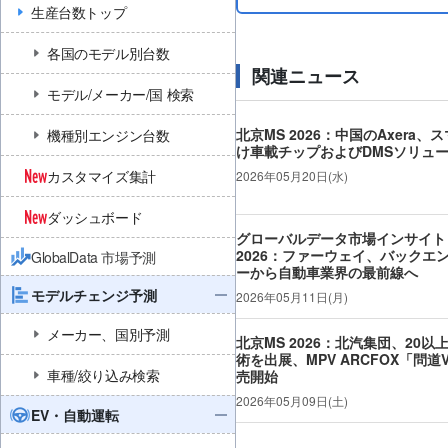
生産台数トップ
各国のモデル別台数
関連ニュース
モデル/メーカー/国 検索
北京MS 2026：中国のAxera
機種別エンジン台数
け車載チップおよびDMSソリュ
カスタマイズ集計
2026年05月20日(水)
ダッシュボード
グローバルデータ市場インサイト
2026：ファーウェイ、バックエ
GlobalData 市場予測
ーから自動車業界の最前線へ
モデルチェンジ予測
2026年05月11日(月)
メーカー、国別予測
北京MS 2026：北汽集団、20
術を出展、MPV ARCFOX「問道
車種/絞り込み検索
売開始
2026年05月09日(土)
EV・自動運転