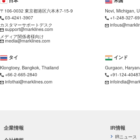
日本
米国
〒106-0032 東京都港区六本木7-15-9
Novi, Michigan, 
03-4241-3907
+1-248-327-69
カスタマーサポートデスク
infous@markli
support@marklines.com
メディア関係者様向け
media@marklines.com
タイ
インド
Klongtoey, Bangkok, Thailand
Gurgaon, Haryana
+66-2-665-2840
+91-124-4048
infothai@marklines.com
infoindia@mar
企業情報
IR情報
IRニュース