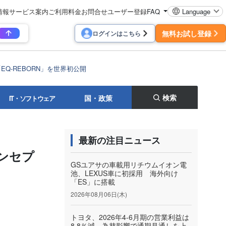
情報
サービス案内
ご利用料金
お問合せ
ユーザー登録
FAQ
Language
無料お試し登録
ログインはこちら
EQ-REBORN」を世界初公開
検索
国・政策
IT・ソフトウェア
最新の注目ニュース
コンセプ
GSユアサの車載用リチウムイオン電
池、LEXUS車に初採用 海外向け
「ES」に搭載
2026年08月06日(木)
トヨタ、2026年4-6月期の営業利益は
8.8％減 為替影響で通期見通しを上