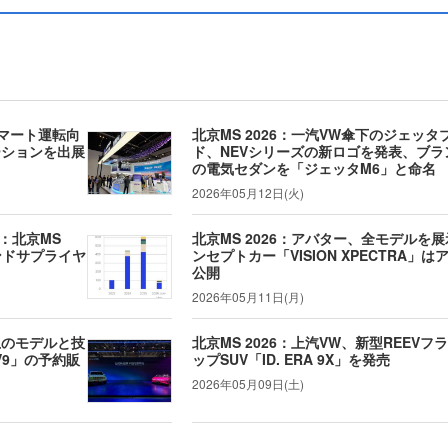
、スマート運転向
北京MS 2026：一汽VW傘下のジェッタ
ーションを出展
ド、NEVシリーズの新ロゴを発表、ブラ
の電気セダンを「ジェッタM6」と命名
2026年05月12日(火)
：北京MS
北京MS 2026：アバター、全モデルを
ンドサプライヤ
ンセプトカー「VISION XPECTRA」は
公開
2026年05月11日(月)
以上のモデルと技
北京MS 2026：上汽VW、新型REEVフ
V9」の予約販
ップSUV「ID. ERA 9X」を発売
2026年05月09日(土)