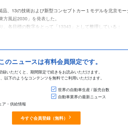
の製品、13の技術および新型コンセプトカー１モデルを北京モー
方風起2030」を発表した。
り。各目標の数字をとって「13343」として整理している：
に世界販売500万台を目指す。うち、新エネルギー車(NEV)の比
40%とする。R&D強度(売上高に対する研究開発費の割合...
このニュースは有料会員限定です。
登録いただくと、期間限定で続きをお読みいただけます。
に、以下のようなコンテンツを無料でご利用いただけます。
世界の自動車生産 / 販売台数
自動車業界の最新ニュース
シェア・供給情報
今すぐ会員登録（無料）