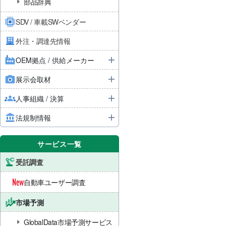
部品辞典
SDV / 車載SWベンダー
外注・調達先情報
OEM拠点 / 供給メーカー
展示会取材
人事組織 / 決算
法規制情報
サービス一覧
受託調査
自動車ユーザー調査
市場予測
GlobalData市場予測サービス