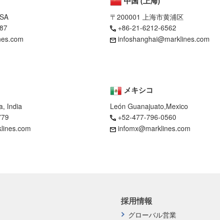
中国 (上海)
USA
〒200001 上海市黄浦区
87
+86-21-6212-6562
nes.com
infoshanghai@marklines.com
メキシコ
, India
León Guanajuato,Mexico
779
+52-477-796-0560
klines.com
infomx@marklines.com
採用情報
グローバル営業