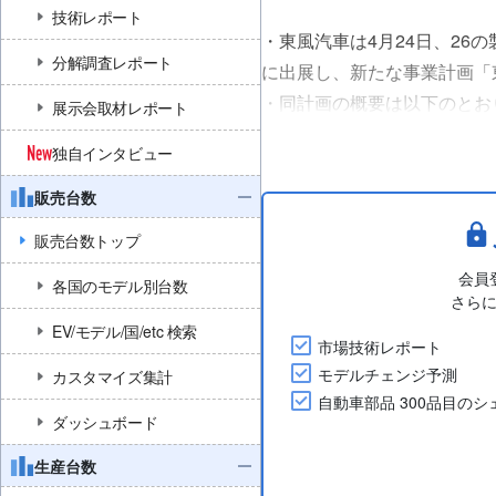
技術レポート
・東風汽車は4月24日、26
分解調査レポート
に出展し、新たな事業計画「東
・同計画の概要は以下のとお
展示会取材レポート
「1つの目標」：2030年まで
独自インタビュー
とし、中国国外での販売の比率を
販売台数
販売台数トップ
会員
各国のモデル別台数
さら
EV/モデル/国/etc 検索
市場技術レポート
モデルチェンジ予測
カスタマイズ集計
自動車部品 300品目の
ダッシュボード
生産台数