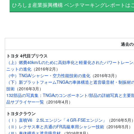
過去の
トヨタ 4代目プリウス
（上）燃費40km/Lのために高効率化と軽量化されたパワートレーン
ニットの進化
（2016年2月）
（中）TNGA/シャシー・空力性能技術の進化
（2016年3月）
（下）新プラットフォームTNGAの車体構造と遮音吸音材・制振材
技術
（2016年3月）
132部品の写真集：TNGAのコンポーネント/部品の詳細写真と主要
品サプライヤー一覧
（2016年4月）
トヨタクラウン
（Ⅰ）直噴V6 2.5Lエンジン「４GR-FSEエンジン」
（2016年5月
（Ⅱ）レクサス車と共通のFR高級車用シャシー技術
（2016年5月）
（Ⅲ）車体構造と遮音吸音材
（2016年8月）