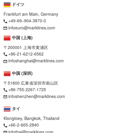
ドイツ
Frankfurt am Main, Germany
+49-69–904-3870-0
infoeuro@marklines.com
中国 (上海)
〒200001 上海市黄浦区
+86-21-6212-6562
infoshanghai@marklines.com
中国 (深圳)
〒51800 広東省深圳市南山区
+86-755-2267-1725
infoshenzhen@marklines.com
タイ
Klongtoey, Bangkok, Thailand
+66-2-665-2840
infothai@marklines.com