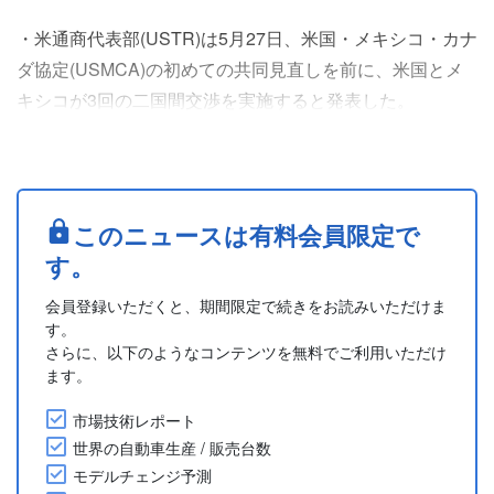
・米通商代表部(USTR)は5月27日、米国・メキシコ・カナ
ダ協定(USMCA)の初めての共同見直しを前に、米国とメ
キシコが3回の二国間交渉を実施すると発表した。
・第1回は5月28～29日にメキシコシティで開催される。
ジェフリー・ゲットマンUSTR次官が米代表団を率い、経
済安全保障および主要工業製品の原産地規則をテーマに協
議をする。
このニュースは有料会員限定で
・第2回は6月16～17日にワシントンD.C.で開催され、こ
す。
れまでの議題に加え、農業分野と公平な競....
会員登録いただくと、期間限定で続きをお読みいただけま
す。
さらに、以下のようなコンテンツを無料でご利用いただけ
ます。
市場技術レポート
世界の自動車生産 / 販売台数
モデルチェンジ予測