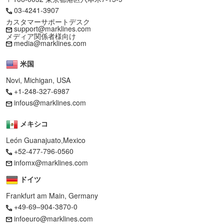
03-4241-3907
カスタマーサポートデスク
support@marklines.com
メディア関係者様向け
media@marklines.com
米国
Novi, Michigan, USA
+1-248-327-6987
infous@marklines.com
メキシコ
León Guanajuato,Mexico
+52-477-796-0560
infomx@marklines.com
ドイツ
Frankfurt am Main, Germany
+49-69–904-3870-0
infoeuro@marklines.com