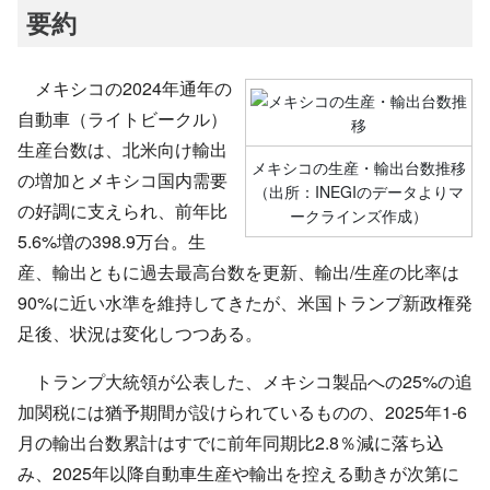
要約
メキシコの2024年通年の
自動車（ライトビークル）
生産台数は、北米向け輸出
メキシコの生産・輸出台数推移
の増加とメキシコ国内需要
（出所：INEGIのデータよりマ
の好調に支えられ、前年比
ークラインズ作成）
5.6%増の398.9万台。生
産、輸出ともに過去最高台数を更新、輸出/生産の比率は
90%に近い水準を維持してきたが、米国トランプ新政権発
足後、状況は変化しつつある。
トランプ大統領が公表した、メキシコ製品への25%の追
加関税には猶予期間が設けられているものの、2025年1-6
月の輸出台数累計はすでに前年同期比2.8％減に落ち込
み、2025年以降自動車生産や輸出を控える動きが次第に