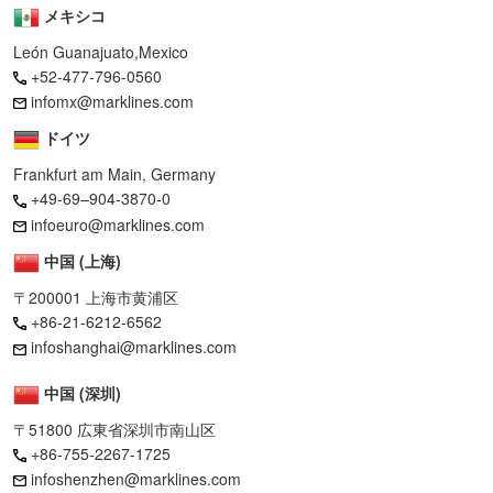
メキシコ
León Guanajuato,Mexico
+52-477-796-0560
infomx@marklines.com
ドイツ
Frankfurt am Main, Germany
+49-69–904-3870-0
infoeuro@marklines.com
中国 (上海)
〒200001 上海市黄浦区
+86-21-6212-6562
infoshanghai@marklines.com
中国 (深圳)
〒51800 広東省深圳市南山区
+86-755-2267-1725
infoshenzhen@marklines.com