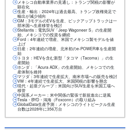
メキシコ自動車業界の見通し：トランプ関税の影響が
顕在化
生産・輸出：2024年は過去最高、トランプ政権発足で
輸出が減少傾向
GM：3モデルのEVを生産、ピックアップトラックは一
部米国へ生産移管を検討
Stellantis：電気SUV「Jeep Wagoneer S」の生産開
始、メキシコでの投資を継続
Ford：4年連続で増産、米国でメキシコ製モデルを値
上げ
日産：2年連続の増産、北米初のe-POWER車を生産開
始
トヨタ：HEVを含む新型「タコマ（Tacoma）」の生
産開始
ホンダ：「Acura ADX」の生産開始、メキシコでの生
産体制を維持
マツダ：3年連続で生産拡大、南米市場への販売を検討
VW：4年連続で生産拡大、米国関税の影響を懸念
現代・起亜グループ：米国向けSUV生産を米国工場へ
移管
中国系メーカー：米中関係の緊張で新規進出に逆風
Tesla・BYD・鴻海（Foxconn）の取り組み
GlobalData生産予測：メキシコのライトビークル生産
台数は2028年に356万台