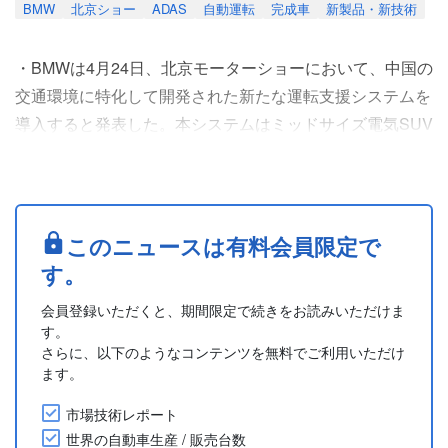
BMW
北京ショー
ADAS
自動運転
完成車
新製品・新技術
・BMWは4月24日、北京モーターショーにおいて、中国の
交通環境に特化して開発された新たな運転支援システムを
導入すると発表した。本システムはミッドサイズ電気SUV
の新型「iX3」に初搭載される予定で、2027年末まで改良
型フルサイズセダン「7シリーズ(7 Series)」やミッドサイ
ズEVセダンの新型「i3」を含む中国市場向け 12モデルに
展開される。
このニュースは有料会員限定で
・中国向けの新世代インテリジェント運転支援システム
す。
は、安全性とシステム統合におけ....
会員登録いただくと、期間限定で続きをお読みいただけま
す。
さらに、以下のようなコンテンツを無料でご利用いただけ
ます。
市場技術レポート
世界の自動車生産 / 販売台数